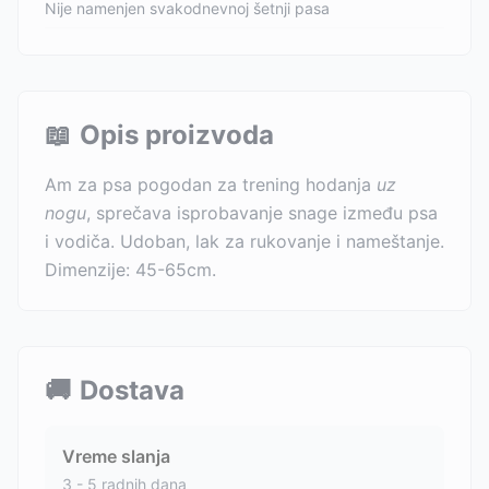
Nije namenjen svakodnevnoj šetnji pasa
📖
Opis proizvoda
Am za psa pogodan za trening hodanja
uz
nogu
, sprečava isprobavanje snage između psa
i vodiča. Udoban, lak za rukovanje i nameštanje.
Dimenzije: 45-65cm.
🚚
Dostava
Vreme slanja
3 - 5 radnih dana