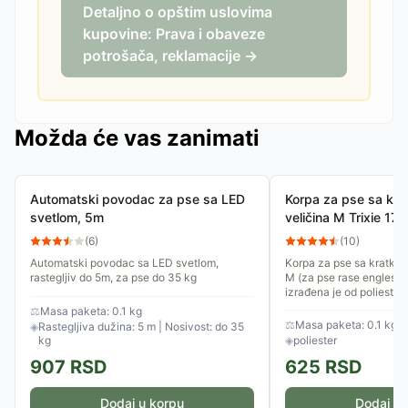
Detaljno o opštim uslovima
kupovine: Prava i obaveze
potrošača, reklamacije →
Možda će vas zanimati
Automatski povodac za pse sa LED
Korpa za pse sa kr
svetlom, 5m
veličina M Trixie 17
(
6
)
(
10
)
Automatski povodac sa LED svetlom,
Korpa za pse sa kratko
rastegljiv do 5m, za pse do 35 kg
M (za pse rase engleski 
izrađena je od poliester
kaišiće. Moguće je...
⚖
Masa paketa: 0.1 kg
⚖
Masa paketa: 0.1 kg
◈
Rastegljiva dužina: 5 m | Nosivost: do 35
kg
◈
poliester
907
RSD
625
RSD
Dodaj u korpu
Dodaj u 