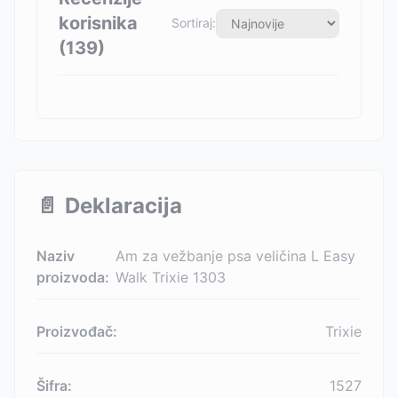
korisnika
Sortiraj:
(
139
)
📄
Deklaracija
Naziv
Am za vežbanje psa veličina L Easy
proizvoda:
Walk Trixie 1303
Proizvođač:
Trixie
Šifra:
1527