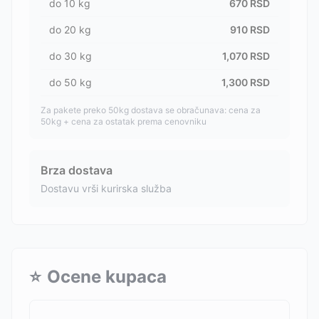
do
10
kg
670
RSD
do
20
kg
910
RSD
do
30
kg
1,070
RSD
do
50
kg
1,300
RSD
Za pakete preko 50kg dostava se obračunava: cena za
50kg + cena za ostatak prema cenovniku
Brza dostava
Dostavu vrši kurirska služba
⭐
Ocene kupaca