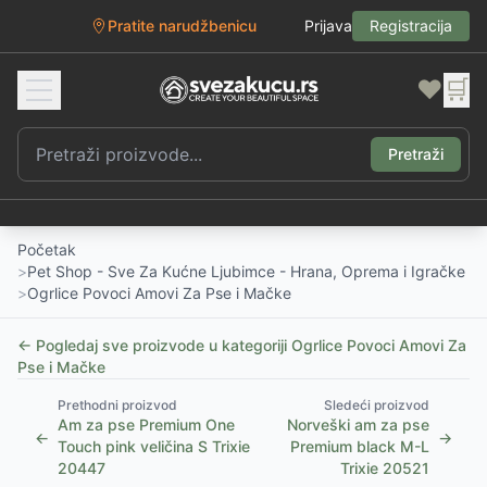
Pratite narudžbenicu
Prijava
Registracija
❤️
🛒
Pretraži
Početak
>
Pet Shop - Sve Za Kućne Ljubimce - Hrana, Oprema i Igračke
>
Ogrlice Povoci Amovi Za Pse i Mačke
← Pogledaj sve proizvode u kategoriji
Ogrlice Povoci Amovi Za
Pse i Mačke
Prethodni proizvod
Sledeći proizvod
Am za pse Premium One
Norveški am za pse
←
→
Touch pink veličina S Trixie
Premium black M-L
20447
Trixie 20521