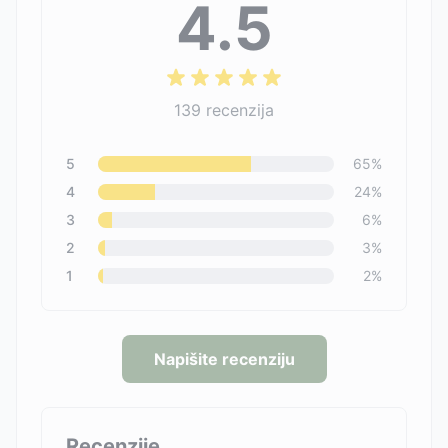
4.5
139
recenzija
5
65
%
4
24
%
3
6
%
2
3
%
1
2
%
Napišite recenziju
Recenzije