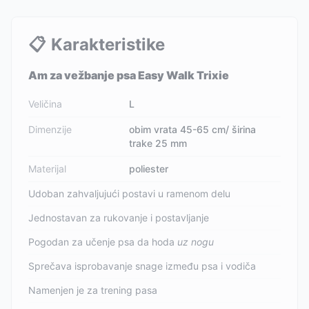
📋
Karakteristike
Am za vežbanje psa Easy Walk Trixie
Veličina
L
Dimenzije
obim vrata 45-65 cm/ širina
trake 25 mm
Materijal
poliester
Udoban zahvaljujući postavi u ramenom delu
Jednostavan za rukovanje i postavljanje
Pogodan za učenje psa da hoda
uz nogu
Sprečava isprobavanje snage između psa i vodiča
Namenjen je za trening pasa