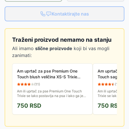
Kontaktirajte nas
Traženi proizvod nemamo na stanju
Ali imamo
slične proizvode
koji bi vas mogli
zanimati:
Am uprtač za pse Premium One
Am uprtač za p
Touch blush veličina XS-S Trixie
Touch sage velič
204335
204334
(
11
)
(
11
)
Am ili uprtač za pse Premium One Touch
Am ili uprtač za p
Trixie se lako postavlja na psa i lako ga je
Trixie se lako posta
prilagoditi. Psu je udoban kada se dobro
prilagoditi. Psu je
750
RSD
750
RSD
namesti i ne ometa ga...
namesti i ne ometa 