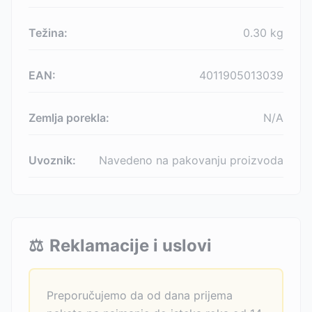
Težina:
0.30
kg
EAN:
4011905013039
Zemlja porekla:
N/A
Uvoznik:
Navedeno na pakovanju proizvoda
⚖️
Reklamacije i uslovi
Preporučujemo da od dana prijema