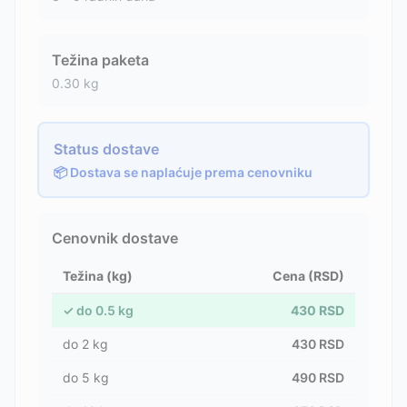
Težina paketa
0.30
kg
Status dostave
📦 Dostava se naplaćuje prema cenovniku
Cenovnik dostave
Težina (kg)
Cena (RSD)
✓
do
0.5
kg
430
RSD
do
2
kg
430
RSD
do
5
kg
490
RSD