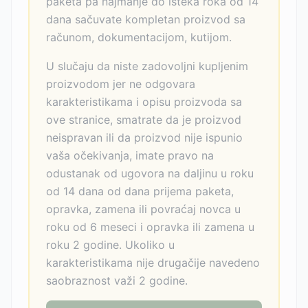
paketa pa najmanje do isteka roka od 14
dana sačuvate kompletan proizvod sa
računom, dokumentacijom, kutijom.
U slučaju da niste zadovoljni kupljenim
proizvodom jer ne odgovara
karakteristikama i opisu proizvoda sa
ove stranice, smatrate da je proizvod
neispravan ili da proizvod nije ispunio
vaša očekivanja, imate pravo na
odustanak od ugovora na daljinu u roku
od 14 dana od dana prijema paketa,
opravka, zamena ili povraćaj novca u
roku od 6 meseci i opravka ili zamena u
roku 2 godine. Ukoliko u
karakteristikama nije drugačije navedeno
saobraznost važi 2 godine.