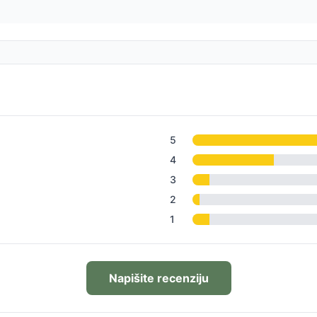
5
4
3
2
1
Napišite recenziju