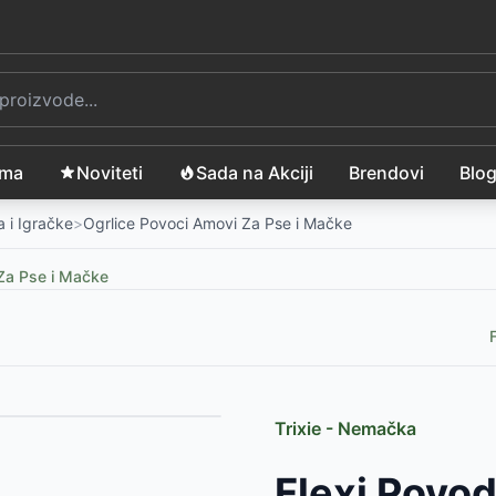
ama
Noviteti
Sada na Akciji
Brendovi
Blo
 i Igračke
>
Ogrlice Povoci Amovi Za Pse i Mačke
Za Pse i Mačke
Trixie - Nemačka
07
RSD
Flexi Povod
17627
-
625
RSD