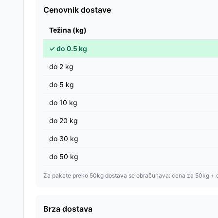
Cenovnik dostave
Težina (kg)
✓
do
0.5
kg
do
2
kg
do
5
kg
do
10
kg
do
20
kg
do
30
kg
do
50
kg
Za pakete preko 50kg dostava se obračunava: cena za 50kg + 
Brza dostava