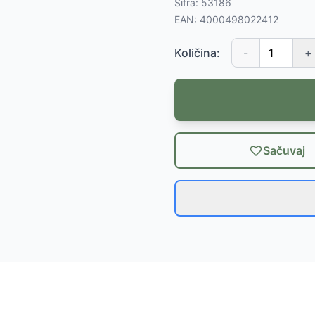
Šifra:
53186
EAN:
4000498022412
Količina:
-
+
Sačuvaj