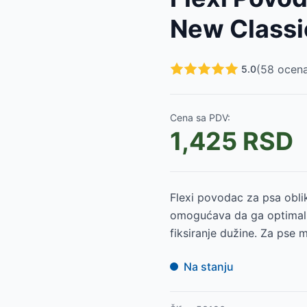
e 17626
-
535
RSD
New Classi
7625
-
535
RSD
3
-
605
RSD
605
RSD
(
58
ocena
5.0
2
-
685
RSD
7263
-
685
RSD
73
-
760
RSD
Cena sa PDV:
-
760
RSD
1,425
RSD
835
RSD
83
-
835
RSD
Flexi povodac za psa obli
omogućava da ga optimaln
fiksiranje dužine. Za pse 
Na stanju