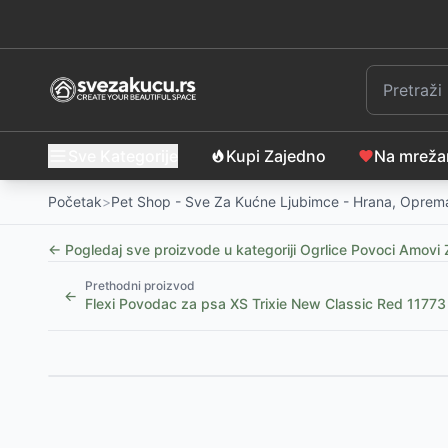
Sve Kategorije
Kupi Zajedno
Na mrež
Početak
>
Pet Shop - Sve Za Kućne Ljubimce - Hrana, Oprema
← Pogledaj sve proizvode u kategoriji
Ogrlice Povoci Amovi 
Prethodni proizvod
←
Flexi Povodac za psa XS Trixie New Classic Red 11773
Slični proizvodi
Automatski povodac za pse sa LED svetlom, 5m
-
9
Korpa za pse sa kratkom njuškom veličina M Trixie 