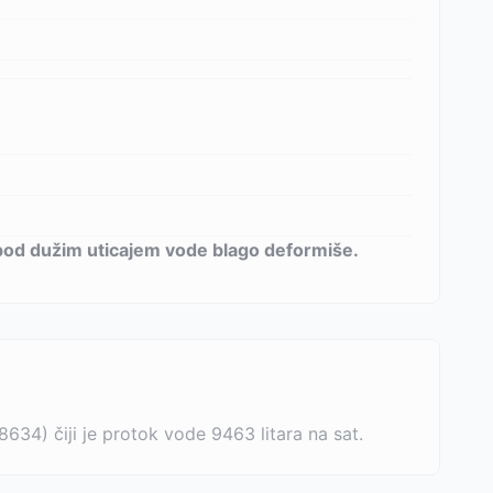
r pod dužim uticajem vode blago deformiše.
4) čiji je protok vode 9463 litara na sat.