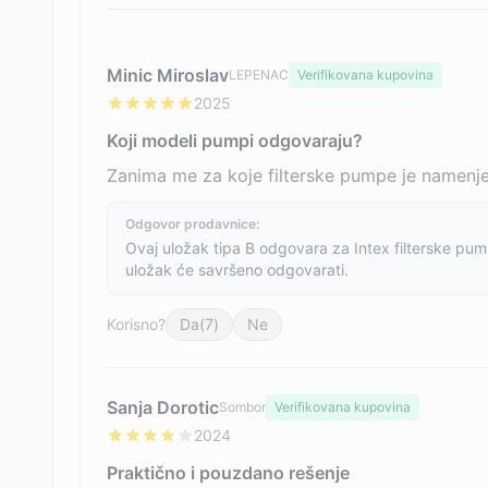
Minic Miroslav
LEPENAC
Verifikovana kupovina
2025
Koji modeli pumpi odgovaraju?
Zanima me za koje filterske pumpe je namenjen
Odgovor prodavnice:
Ovaj uložak tipa B odgovara za Intex filterske pu
uložak će savršeno odgovarati.
Korisno?
Da
(
7
)
Ne
Sanja Dorotic
Sombor
Verifikovana kupovina
2024
Praktično i pouzdano rešenje