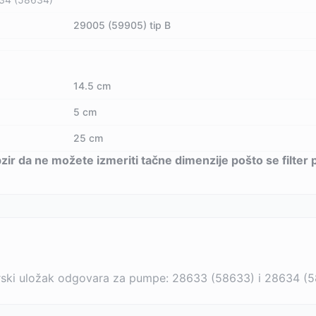
29005 (59905) tip B
14.5 cm
5 cm
25 cm
obzir da ne možete izmeriti tačne dimenzije pošto se filte
ski uložak odgovara za pumpe: 28633 (58633) i 28634 (5863