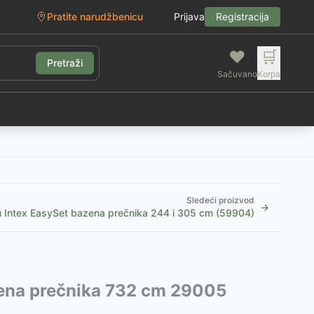
Pratite narudžbenicu
Prijava
Registracija
❤️
🛒
Pretraži
Sačuvano
Korpa
g
Sledeći proizvod
→
u Intex EasySet bazena prečnika 244 i 305 cm (59904)
zena prečnika 732 cm 29005