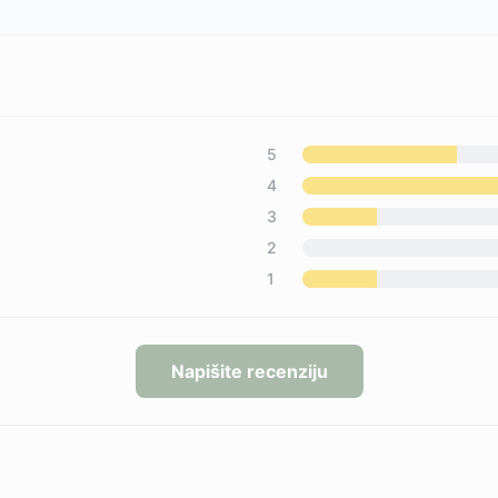
5
4
3
2
1
Napišite recenziju