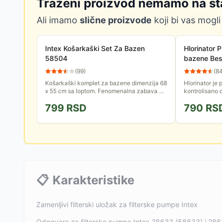
Traženi proizvod nemamo na st
Ali imamo
slične proizvode
koji bi vas mogli
Intex Košarkaški Set Za Bazen
Hlorinator P
58504
bazene Be
(
99
)
(
8
Košarkaški komplet za bazene dimenzija 68
Hlorinator je 
x 55 cm sa loptom. Fenomenalna zabava za
kontrolisano 
najmlađe u kojoj će učestvovati i oni stariji...
Dozator pluta
799
RSD
790
RS
na taj način...
📋
Karakteristike
Zamenljivi filterski uložak za filterske pumpe Intex
Odgovara za filterske pumpe Intex 28633 (58633) i 28