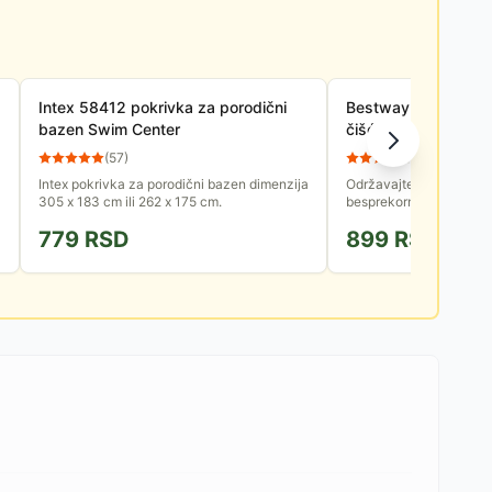
Intex 58412 pokrivka za porodični
Bestway Flowclear 
bazen Swim Center
čišćenje bazena Be
(
57
)
(
4
)
Intex pokrivka za porodični bazen dimenzija
Održavajte površinu v
305 x 183 cm ili 262 x 175 cm.
besprekorno čistom i bi
Bestway Flowclear Aqu
779
RSD
899
RSD
lišće. Isporučuje se bez