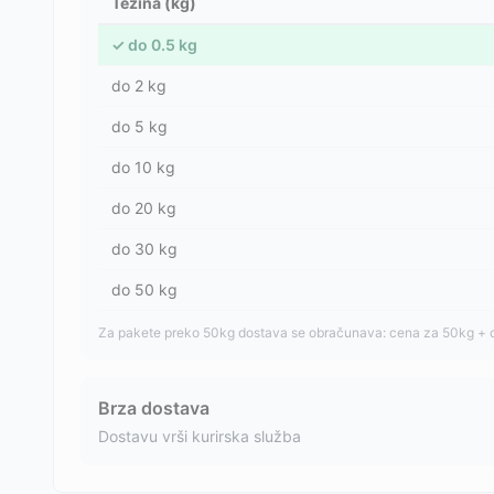
Težina (kg)
✓
do
0.5
kg
do
2
kg
do
5
kg
do
10
kg
do
20
kg
do
30
kg
do
50
kg
Za pakete preko 50kg dostava se obračunava: cena za 50kg + 
Brza dostava
Dostavu vrši kurirska služba