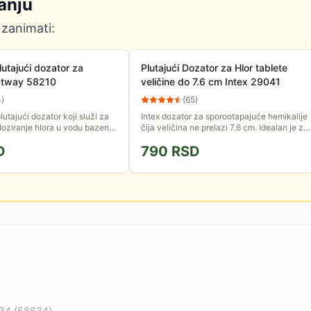
anju
 zanimati:
lutajući dozator za
Plutajući Dozator za Hlor tablete
stway 58210
veličine do 7.6 cm Intex 29041
4
)
(
65
)
plutajući dozator koji služi za
Intex dozator za sporootapajuće hemikalije
doziranje hlora u vodu bazena.
čija veličina ne prelazi 7.6 cm. Idealan je za
 po površini vode u bazenu i
sve bazene. Napravljen je od plastike. Lako
D
790
RSD
se koristi i...
634 (58634)