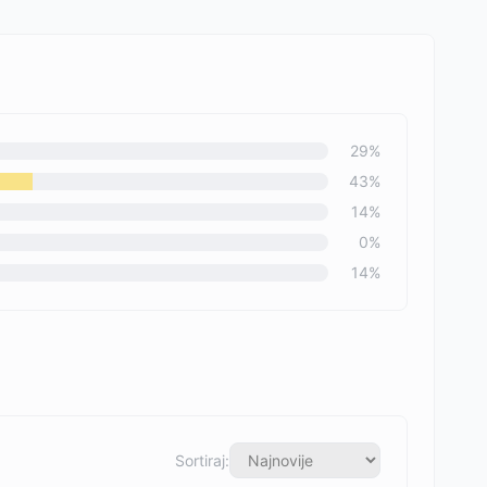
29
%
43
%
14
%
0
%
14
%
Sortiraj: