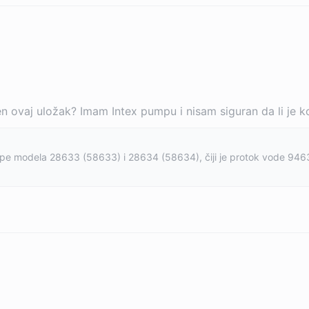
 ovaj uložak? Imam Intex pumpu i nisam siguran da li je k
mpe modela 28633 (58633) i 28634 (58634), čiji je protok vode 9463 