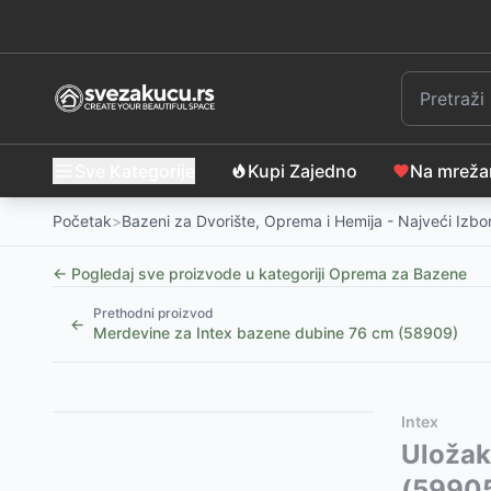
Sve Kategorije
Kupi Zajedno
Na mrež
Početak
>
Bazeni za Dvorište, Oprema i Hemija - Najveći Izbo
← Pogledaj sve proizvode u kategoriji
Oprema za Bazene
Prethodni proizvod
←
Merdevine za Intex bazene dubine 76 cm (58909)
Slični proizvodi
Alternative za rasprodati proizvod
Intex
-
35
%
Motalica za solarni pokrivač bazena INTEX
Ovaj proizvod nije dostupan, pogledajte slične proiz
Uložak
-
11999
R
Intex pokrivač za bazen prečnika 3.96m
Intex Košarkaški Set Za Bazen 58504
-
799
-
1490
RSD
RSD
(59905