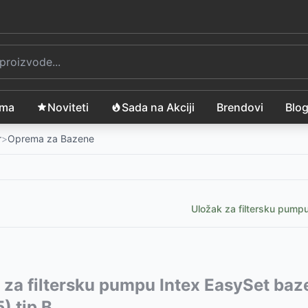
ama
Noviteti
Sada na Akciji
Brendovi
Blo
r
>
Oprema za Bazene
Uložak za filtersku pump
vode:
 za filtersku pumpu Intex EasySet ba
SD
) tip B