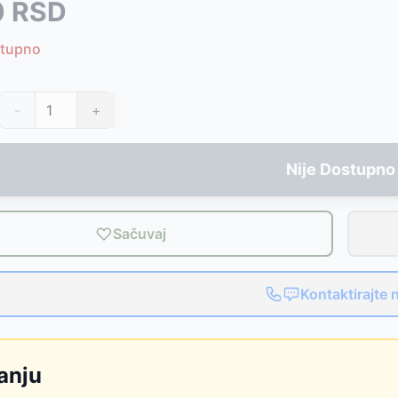
0
RSD
strukcijom Intex 28089
-
4690
RSD
-
4635
RSD
stupno
 58252
-
4599
RSD
4508
RSD
umpom
-
325
RSD
-
+
-
11550
RSD
Nije Dostupno
 bazenima
-
275
RSD
1540
RSD
Sačuvaj
Kontaktirajte 
anju