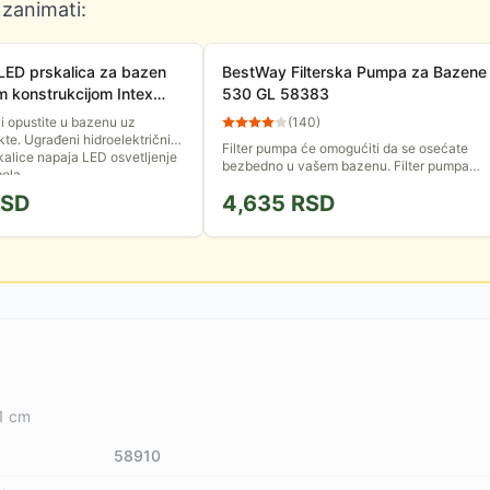
 zanimati:
 LED prskalica za bazen
BestWay Filterska Pumpa za Bazene
 konstrukcijom Intex
530 GL 58383
 i opustite u bazenu uz
(
140
)
kte. Ugrađeni hidroelektrični
Filter pumpa će omogućiti da se osećate
kalice napaja LED osvetljenje
bezbedno u vašem bazenu. Filter pumpa
ela,...
služi za pročišćavanje sitnih prljavština i
SD
4,635
RSD
ujedno za cirkulaciju...
1 cm
58910