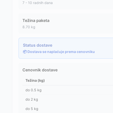
7 - 10 radnih dana
Težina paketa
8.70
kg
Status dostave
📦 Dostava se naplaćuje prema cenovniku
Cenovnik dostave
Težina (kg)
do
0.5
kg
do
2
kg
do
5
kg