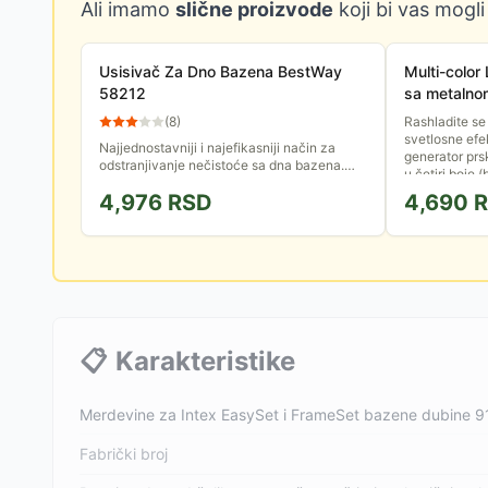
Ali imamo
slične proizvode
koji bi vas mogli
Usisivač Za Dno Bazena BestWay
Multi-color
58212
sa metalnom
28089
(
8
)
Rashladite se
svetlosne efe
Najjednostavniji i najefikasniji način za
generator prs
odstranjivanje nečistoće sa dna bazena.
u četiri boje (b
Pomoću dugačkog creva povežite usisivač
4,976
RSD
4,690
R
sa filterskom pumpom,...
📋
Karakteristike
Merdevine za Intex EasySet i FrameSet bazene dubine 9
Fabrički broj