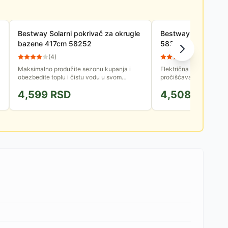
Bestway Solarni pokrivač za okrugle
Bestway filterska 
bazene 417cm 58252
58381 1246 l/h
(
4
)
(
15
)
Maksimalno produžite sezonu kupanja i
Električna filter pumpa 
obezbedite toplu i čistu vodu u svom
pročišćavanje sitnih prl
bazenu uz Bestway solarni pokrivač
cirkulaciju hemijskih sr
4,599
RSD
4,508
RSD
prečnika 417cm. Skrojen da pluta na...
dodaju u bazen....