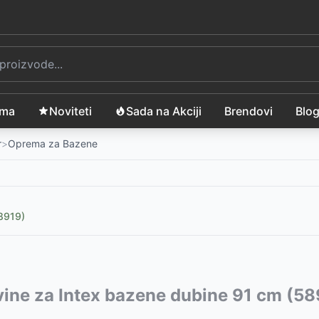
ama
Noviteti
Sada na Akciji
Brendovi
Blo
r
>
Oprema za Bazene
8919)
vode:
ine za Intex bazene dubine 91 cm (58
SD