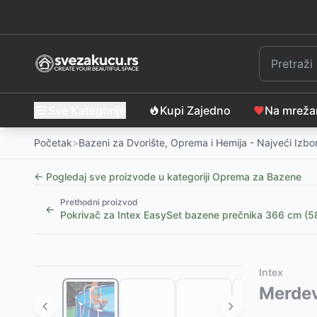
Sve Kategorije
Kupi Zajedno
Na mrež
Početak
>
Bazeni za Dvorište, Oprema i Hemija - Najveći Izbo
← Pogledaj sve proizvode u kategoriji
Oprema za Bazene
Prethodni proizvod
←
Pokrivač za Intex EasySet bazene prečnika 366 cm (5
Slični proizvodi
Alternative za rasprodati proizvod
Intex
Motalica za solarni pokrivač bazena INTEX
Ovaj proizvod nije dostupan, pogledajte slične proiz
Merdev
-
11999
R
Intex pokrivač za bazen prečnika 3.96m
Usisivač Za Dno Bazena BestWay 58212
-
-
1490
4976
RSD
RSD