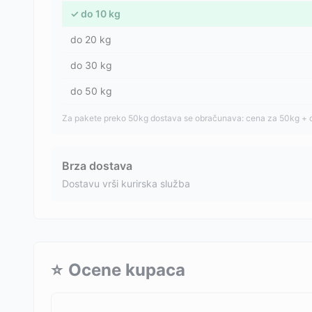
✓
do
10
kg
do
20
kg
do
30
kg
do
50
kg
Za pakete preko 50kg dostava se obračunava: cena za 50kg + 
Brza dostava
Dostavu vrši kurirska služba
⭐
Ocene kupaca