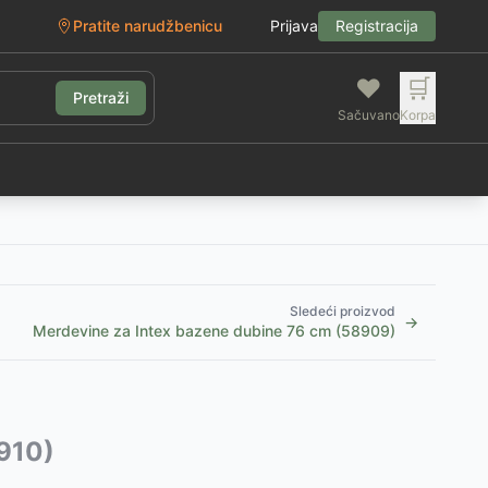
Pratite narudžbenicu
Prijava
Registracija
❤️
🛒
Pretraži
Sačuvano
Korpa
g
Sledeći proizvod
→
Merdevine za Intex bazene dubine 76 cm (58909)
910)