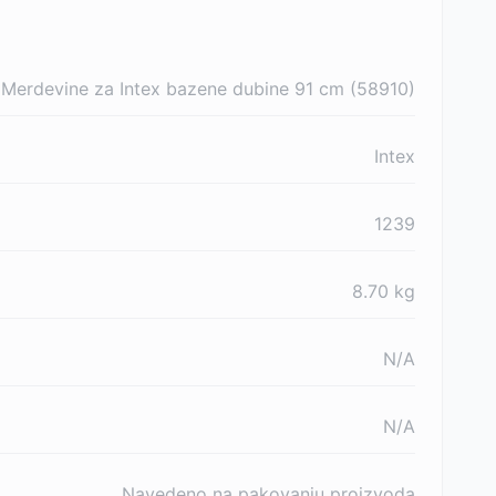
Merdevine za Intex bazene dubine 91 cm (58910)
Intex
1239
8.70
kg
N/A
N/A
Navedeno na pakovanju proizvoda