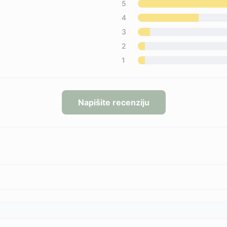
5
4
3
2
1
Napišite recenziju