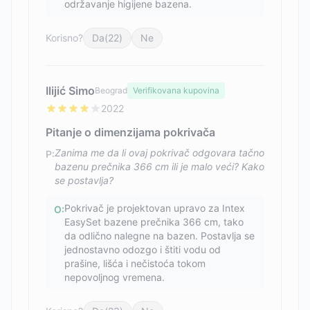
održavanje higijene bazena.
Korisno?
Da
(
22
)
Ne
Ilijić Simo
Beograd
Verifikovana kupovina
2022
Pitanje o dimenzijama pokrivača
Zanima me da li ovaj pokrivač odgovara tačno
P:
bazenu prečnika 366 cm ili je malo veći? Kako
se postavlja?
Pokrivač je projektovan upravo za Intex
O:
EasySet bazene prečnika 366 cm, tako
da odlično nalegne na bazen. Postavlja se
jednostavno odozgo i štiti vodu od
prašine, lišća i nečistoća tokom
nepovoljnog vremena.