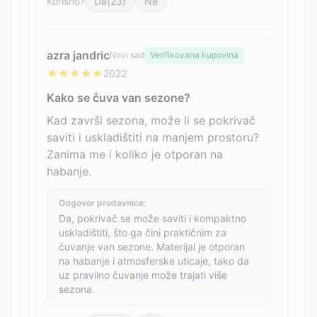
Korisno?
Da
(
23
)
Ne
azra jandric
Novi sad
Verifikovana kupovina
2022
Kako se čuva van sezone?
Kad završi sezona, može li se pokrivač
saviti i uskladištiti na manjem prostoru?
Zanima me i koliko je otporan na
habanje.
Odgovor prodavnice:
Da, pokrivač se može saviti i kompaktno
uskladištiti, što ga čini praktičnim za
čuvanje van sezone. Materijal je otporan
na habanje i atmosferske uticaje, tako da
uz pravilno čuvanje može trajati više
sezona.