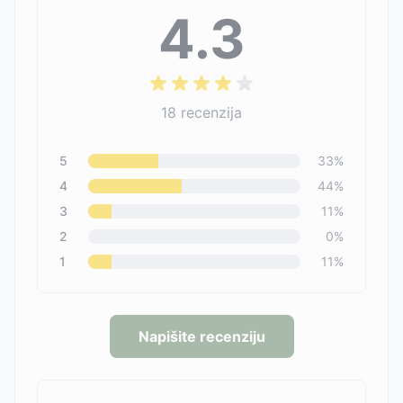
4.3
18
recenzija
5
33
%
4
44
%
3
11
%
2
0
%
1
11
%
Napišite recenziju