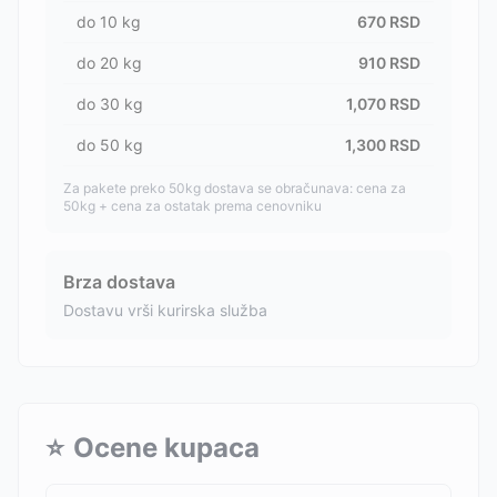
do
10
kg
670
RSD
do
20
kg
910
RSD
do
30
kg
1,070
RSD
do
50
kg
1,300
RSD
Za pakete preko 50kg dostava se obračunava: cena za
50kg + cena za ostatak prema cenovniku
Brza dostava
Dostavu vrši kurirska služba
⭐
Ocene kupaca