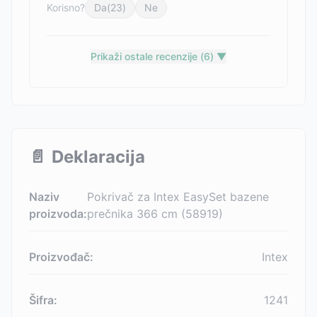
Korisno?
Da
(
23
)
Ne
Prikaži ostale recenzije (
6
) ▼
📄
Deklaracija
Naziv
Pokrivač za Intex EasySet bazene
proizvoda:
prečnika 366 cm (58919)
Proizvođač:
Intex
Šifra:
1241