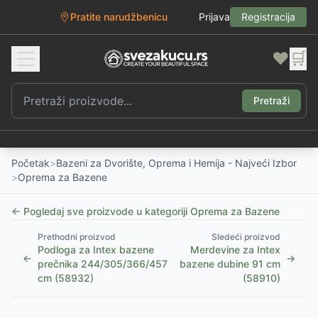
Pratite narudžbenicu
Prijava
Registracija
❤️
🛒
Pretraži
Početak
>
Bazeni za Dvorište, Oprema i Hemija - Najveći Izbor
>
Oprema za Bazene
← Pogledaj sve proizvode u kategoriji
Oprema za Bazene
Prethodni proizvod
Sledeći proizvod
Podloga za Intex bazene
Merdevine za Intex
←
→
prečnika 244/305/366/457
bazene dubine 91 cm
cm (58932)
(58910)
1
/
5