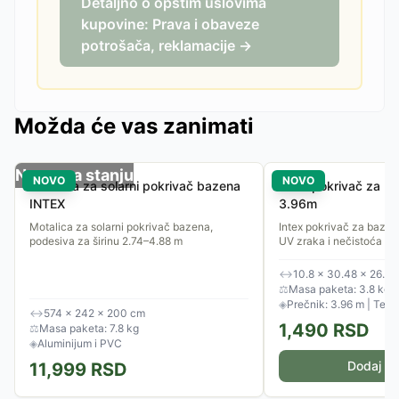
Detaljno o opštim uslovima
kupovine: Prava i obaveze
potrošača, reklamacije →
Možda će vas zanimati
Nema na stanju
NOVO
NOVO
Motalica za solarni pokrivač bazena
Intex pokrivač za b
INTEX
3.96m
Motalica za solarni pokrivač bazena,
Intex pokrivač za bazen 
podesiva za širinu 2.74–4.88 m
UV zraka i nečistoća
↔
10.8 × 30.48 × 26.6
⚖
Masa paketa: 3.8 kg
◈
Prečnik: 3.96 m | Teži
↔
574 × 242 × 200 cm
1,490
RSD
⚖
Masa paketa: 7.8 kg
◈
Aluminijum i PVC
Dodaj u 
11,999
RSD