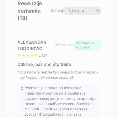
Recenzije
korisnika
Sortiraj:
(
18
)
ALEKSANDAR
Verifikovana
POŽAREVAC
kupovina
TODOROVIĆ
2024
Odlično, baš ono što treba
Od čega je napravljen ovaj pokrivač i može li
P:
se koristiti tokom cele sezone?
Pokrivač je izrađen od izdržljivog
O:
materijala otpornog na atmosferske
uticaje i namenjen je za redovnu upotrebu
tokom cele kupališne sezone. Savršeno
štiti vodu u naduvavanom bazenu od
spoljašnjih zagađivača i olakšava