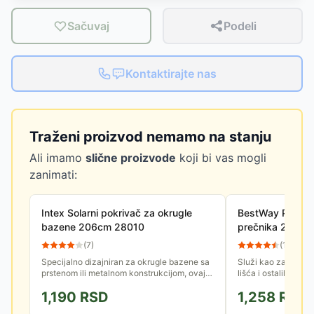
Sačuvaj
Podeli
Kontaktirajte nas
Traženi proizvod nemamo na stanju
Ali imamo
slične proizvode
koji bi vas mogli
zanimati:
Intex Solarni pokrivač za okrugle
BestWay Pokriv
bazene 206cm 28010
prečnika 244 c
(
7
)
(
102
)
Specijalno dizajniran za okrugle bazene sa
Služi kao zaštita v
prstenom ili metalnom konstrukcijom, ovaj
lišća i ostalih pril
pokrivač koristi snagu sunčevih zraka kako
bazen tokom nepov
1,190
RSD
1,258
RSD
bi ubrzao zagrevanje...
uslova. Jednostavno