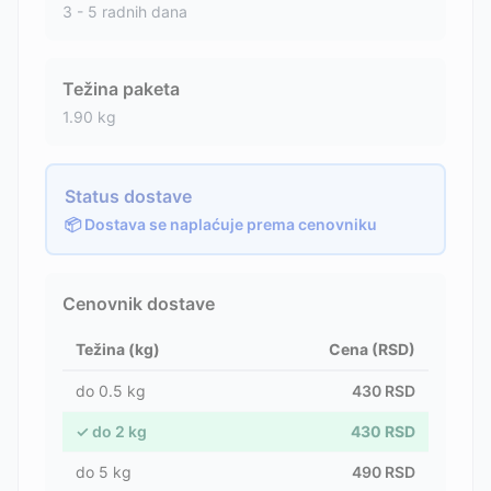
3 - 5 radnih dana
Težina paketa
1.90
kg
Status dostave
📦 Dostava se naplaćuje prema cenovniku
Cenovnik dostave
Težina (kg)
Cena (RSD)
do
0.5
kg
430
RSD
✓
do
2
kg
430
RSD
do
5
kg
490
RSD