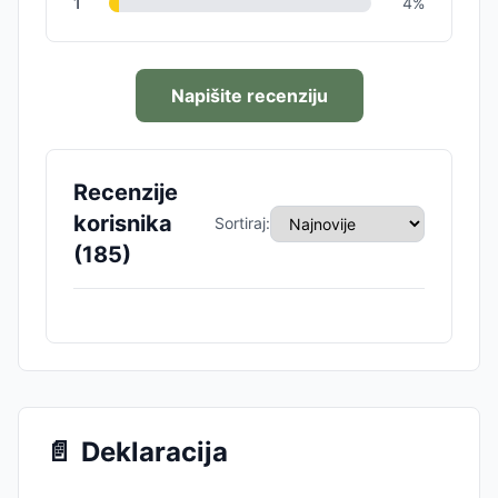
1
4
%
Napišite recenziju
Recenzije
korisnika
Sortiraj:
(
185
)
📄
Deklaracija