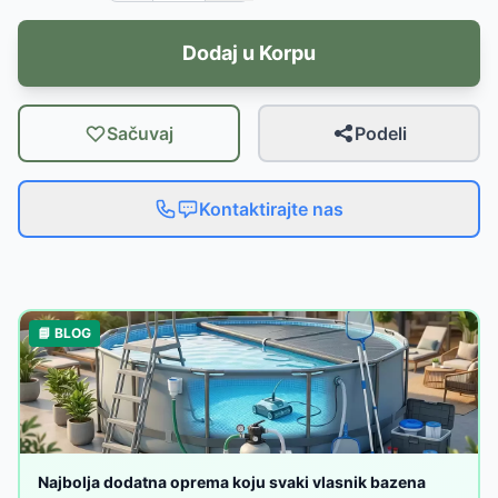
Dodaj u Korpu
Sačuvaj
Podeli
Kontaktirajte nas
📘 BLOG
Najbolja dodatna oprema koju svaki vlasnik bazena