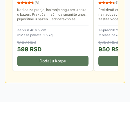
(
81
)
(
121
)
Kadica za pranje, ispiranje nogu pre ulaska
Prekrivač za pokr
u bazen. Praktičan način da smanjite unos
na naduvavanje (Ea
prljavštine u bazen. Jednostavno se
zaštita vode u bazen
postavlja, odgovara svim...
ostalih priljavština k
↔
56 × 46 × 9 cm
↔
prečnik 221 cm
⚖
Masa paketa: 1.5 kg
⚖
Masa paketa: 1.2
1,199
RSD
1,690
RSD
599
RSD
950
RSD
Dodaj u korpu
Doda