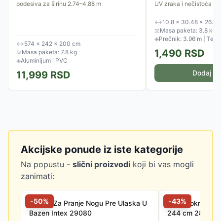
podesiva za širinu 2.74–4.88 m
UV zraka i nečistoća
↔
10.8 × 30.48 × 26.6
⚖
Masa paketa: 3.8 kg
◈
Prečnik: 3.96 m | Teži
↔
574 × 242 × 200 cm
1,490
RSD
⚖
Masa paketa: 7.8 kg
◈
Aluminijum i PVC
Dodaj u 
11,999
RSD
Akcijske ponude iz iste kategorije
Na popustu -
slični proizvodi
koji bi vas mogli
zanimati:
-
50
%
-
43
%
Kadica Za Pranje Nogu Pre Ulaska U
Intex Pokrivač 
Bazen Intex 29080
244 cm 28020