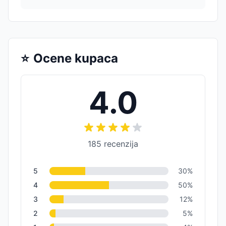
⭐
Ocene kupaca
4.0
185
recenzija
5
30
%
4
50
%
3
12
%
2
5
%