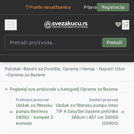
Pratite narudžbenicu
Prijava
Registracija
❤️
🛒
Pretraži
Početak
>
Bazeni za Dvorište, Oprema i Hemija - Najveći Izbor
>
Oprema za Bazene
← Pogledaj sve proizvode u kategoriji
Oprema za Bazene
Prethodni proizvod
Sledeći proizvod
Uložak za filtersku
Uložak za filtersku pumpu Intex
pumpu Bestway
TIP A EasySet bazena prečnika
←
→
58093 - komplet 2
366cm i 457 cm 29000
komada
(59900)