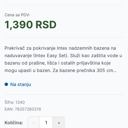
Cena sa PDV:
1,390
RSD
Prekrivač za pokrivanje Intex nadzemnih bazena na
naduvavanje (Intex Easy Set). Služi kao zaštita vode u
bazenu od prašine, lišća i ostalih priljavština koje
mogu upasti u bazen. Za bazene prečnika 305 cm...
Na stanju
Šifra:
1240
EAN:
78257280216
Količina:
-
+