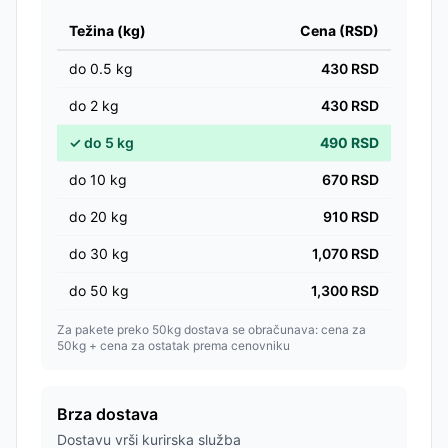
Težina (kg)
Cena (RSD)
do
0.5
kg
430
RSD
do
2
kg
430
RSD
✓
do
5
kg
490
RSD
do
10
kg
670
RSD
do
20
kg
910
RSD
do
30
kg
1,070
RSD
do
50
kg
1,300
RSD
Za pakete preko 50kg dostava se obračunava: cena za
50kg + cena za ostatak prema cenovniku
Brza dostava
Dostavu vrši kurirska služba