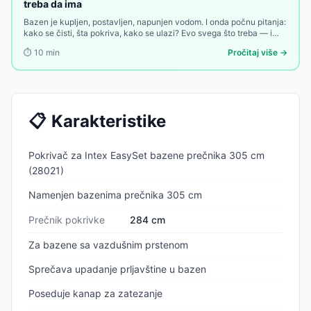
treba da ima
Bazen je kupljen, postavljen, napunjen vodom. I onda počnu pitanja:
kako se čisti, šta pokriva, kako se ulazi? Evo svega što treba — i
koliko to zaista košta.
⏱️
10
min
Pročitaj više →
📋
Karakteristike
Pokrivač za Intex EasySet bazene prečnika 305 cm
(28021)
Namenjen bazenima prečnika 305 cm
Prečnik pokrivke
284 cm
Za bazene sa vazdušnim prstenom
Sprečava upadanje prljavštine u bazen
Poseduje kanap za zatezanje