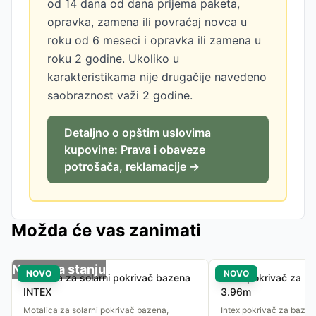
od 14 dana od dana prijema paketa,
opravka, zamena ili povraćaj novca u
roku od 6 meseci i opravka ili zamena u
roku 2 godine. Ukoliko u
karakteristikama nije drugačije navedeno
saobraznost važi 2 godine.
Detaljno o opštim uslovima
kupovine: Prava i obaveze
potrošača, reklamacije →
Možda će vas zanimati
Nema na stanju
NOVO
NOVO
Motalica za solarni pokrivač bazena
Intex pokrivač za b
INTEX
3.96m
Motalica za solarni pokrivač bazena,
Intex pokrivač za bazen 