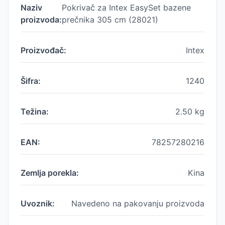
Naziv
Pokrivač za Intex EasySet bazene
proizvoda:
prečnika 305 cm (28021)
Proizvođač:
Intex
Šifra:
1240
Težina:
2.50
kg
EAN:
78257280216
Zemlja porekla:
Kina
Uvoznik:
Navedeno na pakovanju proizvoda