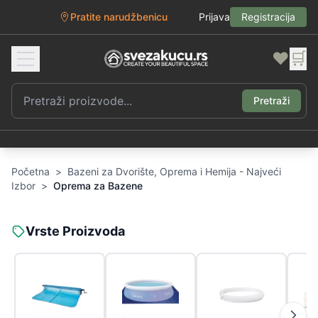
Pratite narudžbenicu
Prijava
Registracija
❤️
🛒
Pretraži
Početna
>
Bazeni za Dvorište, Oprema i Hemija - Najveći
Izbor
>
Oprema za Bazene
Vrste Proizvoda