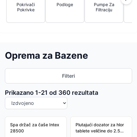
Pokrivači
Podloge
Pumpe Za
Pokrivke
Filtraciju
Oprema za Bazene
Filteri
Sortiranje proizvoda
Prikazano 1-
21
od
360
rezultata
Spa držač za čaše Intex
Plutajući dozator za hlor
28500
tablete veličine do 2.5
cm Intex 29040