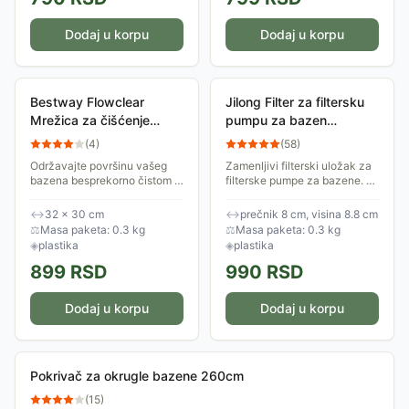
Dodaj u korpu
Dodaj u korpu
Bestway Flowclear
Jilong Filter za filtersku
Mrežica za čišćenje
pumpu za bazen
bazena Bez drške 58277
8x8.8cm 2kom 290587
(
4
)
(
58
)
Održavajte površinu vašeg
Zamenljivi filterski uložak za
bazena besprekorno čistom i
filterske pumpe za bazene. U
bistrom uz originalnu Bestway
pakovanju se nalaze dva
Flowclear AquaScoop
filtera. Dimenzije filtera su
↔
32 × 30 cm
↔
prečnik 8 cm, visina 8.8 cm
mrežicu za lišće. Isporučuje
8x8.8cm.
⚖
Masa paketa: 0.3 kg
⚖
Masa paketa: 0.3 kg
se bez drške.
◈
plastika
◈
plastika
899
RSD
990
RSD
Dodaj u korpu
Dodaj u korpu
Pokrivač za okrugle bazene 260cm
(
15
)