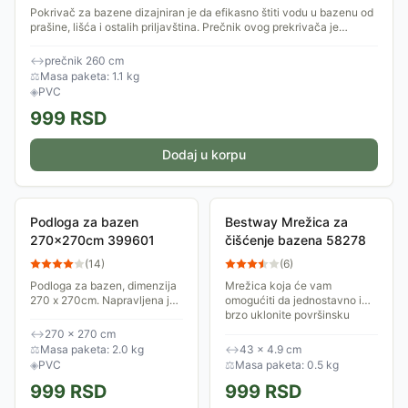
Pokrivač za bazene dizajniran je da efikasno štiti vodu u bazenu od
prašine, lišća i ostalih priljavština. Prečnik ovog prekrivača je
260cm.
↔
prečnik 260 cm
⚖
Masa paketa: 1.1 kg
◈
PVC
999
RSD
Dodaj u korpu
Podloga za bazen
Bestway Mrežica za
270x270cm 399601
čišćenje bazena 58278
(
14
)
(
6
)
Podloga za bazen, dimenzija
Mrežica koja će vam
270 x 270cm. Napravljena je
omogućiti da jednostavno i
od izdržljivog PVCa i pruža
brzo uklonite površinsku
dodatnu zaštitu za dno
nečistoću iz bazena. Efikasno
↔
270 × 270 cm
bazena tokom cele sezone.
za insekte, lišće, grančice...
⚖
Masa paketa: 2.0 kg
↔
43 × 4.9 cm
Isporučuje se...
◈
PVC
⚖
Masa paketa: 0.5 kg
999
RSD
999
RSD