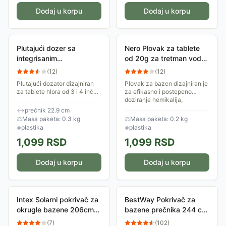
Dodaj u korpu
Dodaj u korpu
Plutajući dozer sa
Nero Plovak za tablete
integrisanim
od 20g za tretman vode
termometrom Plovak za
u bazenima
(
12
)
(
12
)
tablete hlora od 3 i 4 inča
Plutajući dozator dizajniran
Plovak za bazen dizajniran je
za tablete hlora od 3 i 4 inča,
za efikasno i postepeno
postepeno oslobađa
doziranje hemikalija,
optimalnu količinu hemije,
pružajući pouzdano rešenje
↔
prečnik 22.9 cm
sprečavajući razvoj algi i
za održavanje čiste i hemijski
⚖
Masa paketa: 0.3 kg
⚖
Masa paketa: 0.2 kg
bakterija....
uravnotežene...
◈
plastika
◈
plastika
1,099
RSD
1,099
RSD
Dodaj u korpu
Dodaj u korpu
Intex Solarni pokrivač za
BestWay Pokrivač za
okrugle bazene 206cm
bazene prečnika 244 cm
28010
58032
(
7
)
(
102
)