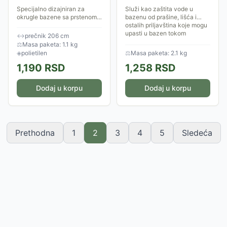
Specijalno dizajniran za
Služi kao zaštita vode u
okrugle bazene sa prstenom
bazenu od prašine, lišća i
ili metalnom konstrukcijom,
ostalih priljavština koje mogu
ovaj pokrivač koristi snagu
upasti u bazen tokom
↔
prečnik 206 cm
sunčevih zraka kako bi
nepovoljnih vremenskih
⚖
Masa paketa: 1.1 kg
ubrzao zagrevanje...
uslova. Jednostavno i...
◈
polietilen
⚖
Masa paketa: 2.1 kg
1,190
RSD
1,258
RSD
Dodaj u korpu
Dodaj u korpu
Prethodna
1
2
3
4
5
Sledeća