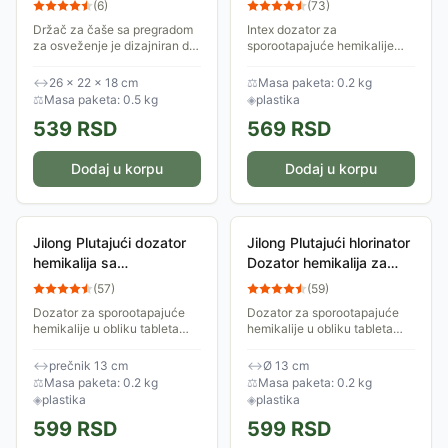
(
6
)
(
73
)
Držač za čaše sa pregradom
Intex dozator za
za osveženje je dizajniran da
sporootapajuće hemikalije
se sigurno pričvrstiti na obod
čija veličina ne prelazi 2.5 cm.
đakuzija ili bazena.
Idealan je za bazene prečnika
↔
26 × 22 × 18 cm
⚖
Masa paketa: 0.2 kg
do 3.6 m. Napravljen je od
⚖
Masa paketa: 0.5 kg
◈
plastika
plastike. Lako...
539
RSD
569
RSD
Dodaj u korpu
Dodaj u korpu
Jilong Plutajući dozator
Jilong Plutajući hlorinator
hemikalija sa
Dozator hemikalija za
termometrom za bazene
bazene 290468
(
57
)
(
59
)
290618
Dozator za sporootapajuće
Dozator za sporootapajuće
hemikalije u obliku tableta
hemikalije u obliku tableta
čija veličina ne prelazi 2.5 cm.
čija veličina ne prelazi 2.5 cm.
Integrisan termometar za
Izrađen je od plastike.
↔
prečnik 13 cm
↔
Ø 13 cm
merenje temperature vode
⚖
Masa paketa: 0.2 kg
⚖
Masa paketa: 0.2 kg
◈
plastika
◈
plastika
599
RSD
599
RSD