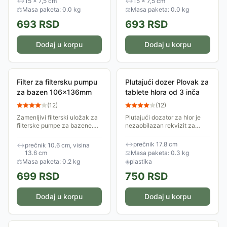
↔
15 × 7,5 cm
↔
15 × 7,5 cm
⚖
Masa paketa: 0.0 kg
⚖
Masa paketa: 0.0 kg
693
RSD
693
RSD
Dodaj u korpu
Dodaj u korpu
Filter za filtersku pumpu
Plutajući dozer Plovak za
za bazen 106x136mm
tablete hlora od 3 inča
(
12
)
(
12
)
Zamenljivi filterski uložak za
Plutajući dozator za hlor je
filterske pumpe za bazene.
nezaobilazan rekvizit za
Dimenzije filtera su 106mm x
svakog vlasnika bazena koji
136mm. Ekološki prihvatljiv,
želi sigurnu i dezinfikovanu
↔
prečnik 17.8 cm
↔
prečnik 10.6 cm, visina
jer se može koristiti više puta
vodu tokom celog leta.
13.6 cm
⚖
Masa paketa: 0.3 kg
-...
Dizajniran za...
⚖
Masa paketa: 0.2 kg
◈
plastika
699
RSD
750
RSD
Dodaj u korpu
Dodaj u korpu