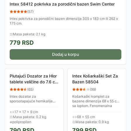
Intex 58412 pokrivka za porodični bazen Swim Center
(
57
)
Intex pokrivka za porodični bazen dimenzija 305 x 183 cm ili 262 x
175 cm.
⚖
Masa paketa: 2.1 kg
779
RSD
Dodaj u korpu
Plutajući Dozator za Hlor
Intex Košarkaški Set Za
tablete veličine do 7.6 cm
Bazen 58504
Intex 29041
(
65
)
(
99
)
Intex dozator za
Košarkaški komplet za
sporootapajuće hemikalije
bazene dimenzija 68 x 55 cm
čija veličina ne prelazi 7.6 cm.
sa loptom. Fenomenalna
Idealan je za sve bazene.
zabava za najmlađe u kojoj
↔
17 × 17 × 9 cm
Napravljen je od plastike.
će učestvovati i oni stariji...
⚖
Masa paketa: 0.2 kg
↔
68 × 55 cm
Lako se koristi i...
◈
polipropilen
⚖
Masa paketa: 0.9 kg
790
RSD
799
RSD