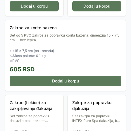
Dodaj u korpu
Dodaj u korpu
Zakrpe za korito bazena
Set od 5 PVC zakrpa za popravku korita bazena, dimenzija 15 × 7,5
cm — bez lepka.
↔
15 × 7,5 cm (po komadu)
⚖
Masa paketa: 0.1 kg
◈
PVC
605
RSD
Dodaj u korpu
Zakrpe (flekice) za
Zakrpe za popravku
zakrpljavanje đakuzija
djakuzija
Set zakrpa za popravku
Set zakrpa za popravku
đakuzija bez lepka —
INTEX Pure Spa đakuzija, bez
dimenzije 15 × 7,5 cm,
lepka, dim. 15×7,5 cm.
pakovanje sadrži više flekica.