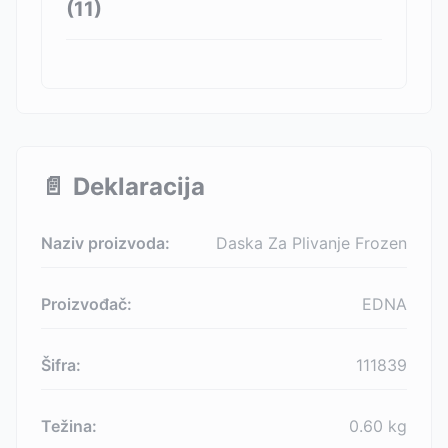
(
11
)
📄
Deklaracija
Naziv proizvoda:
Daska Za Plivanje Frozen
Proizvođač:
EDNA
Šifra:
111839
Težina:
0.60
kg