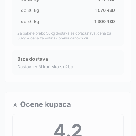
do
30
kg
1,070
RSD
do
50
kg
1,300
RSD
Za pakete preko 50kg dostava se obračunava: cena za
50kg + cena za ostatak prema cenovniku
Brza dostava
Dostavu vrši kurirska služba
⭐
Ocene kupaca
4.2