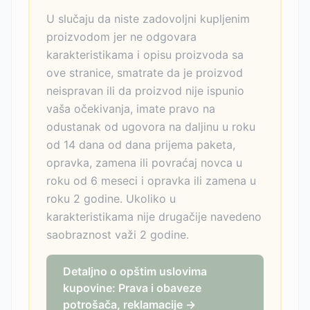
U slučaju da niste zadovoljni kupljenim
proizvodom jer ne odgovara
karakteristikama i opisu proizvoda sa
ove stranice, smatrate da je proizvod
neispravan ili da proizvod nije ispunio
vaša očekivanja, imate pravo na
odustanak od ugovora na daljinu u roku
od 14 dana od dana prijema paketa,
opravka, zamena ili povraćaj novca u
roku od 6 meseci i opravka ili zamena u
roku 2 godine. Ukoliko u
karakteristikama nije drugačije navedeno
saobraznost važi 2 godine.
Detaljno o opštim uslovima
kupovine: Prava i obaveze
potrošača, reklamacije →