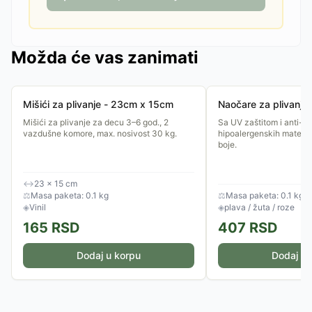
Možda će vas zanimati
Mišići za plivanje - 23cm x 15cm
Naočare za plivanje
Mišići za plivanje za decu 3–6 god., 2
Sa UV zaštitom i anti-fo
vazdušne komore, max. nosivost 30 kg.
hipoalergenskih materij
boje.
↔
23 × 15 cm
⚖
Masa paketa: 0.1 kg
⚖
Masa paketa: 0.1 kg
◈
Vinil
◈
plava / žuta / roze
165
RSD
407
RSD
Dodaj u korpu
Dodaj u 