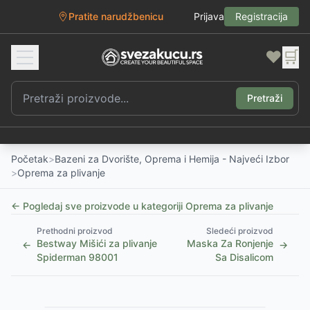
Pratite narudžbenicu
Prijava
Registracija
❤️
🛒
Pretraži
Početak
>
Bazeni za Dvorište, Oprema i Hemija - Najveći Izbor
>
Oprema za plivanje
← Pogledaj sve proizvode u kategoriji
Oprema za plivanje
Prethodni proizvod
Sledeći proizvod
Bestway Mišići za plivanje
Maska Za Ronjenje
←
→
Spiderman 98001
Sa Disalicom