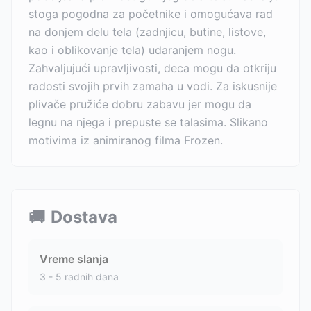
stoga pogodna za početnike i omogućava rad
na donjem delu tela (zadnjicu, butine, listove,
kao i oblikovanje tela) udaranjem nogu.
Zahvaljujući upravljivosti, deca mogu da otkriju
radosti svojih prvih zamaha u vodi. Za iskusnije
plivače pružiće dobru zabavu jer mogu da
legnu na njega i prepuste se talasima. Slikano
motivima iz animiranog filma Frozen.
🚚
Dostava
Vreme slanja
3 - 5 radnih dana