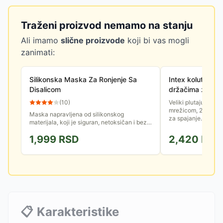
Traženi proizvod nemamo na stanju
Ali imamo
slične proizvode
koji bi vas mogli
zanimati:
Silikonska Maska Za Ronjenje Sa
Intex kolut za v
Disalicom
držačima za čaš
135 cm
(
10
)
Veliki plutajući ko
mrežicom, 2 držača
Maska napravljena od silikonskog
za spajanje.
materijala, koji je siguran, netoksičan i bez
mirisa. Disalica od izdržljivog PVC-a.
1,999
RSD
2,420
RSD
📋
Karakteristike