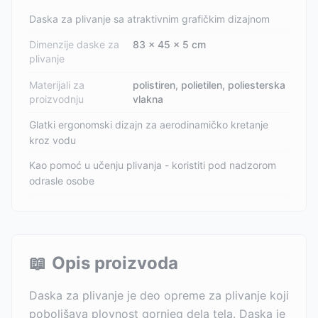
Daska za plivanje sa atraktivnim grafičkim dizajnom
Dimenzije daske za
83 x 45 x 5 cm
plivanje
Materijali za
polistiren, polietilen, poliesterska
proizvodnju
vlakna
Glatki ergonomski dizajn za aerodinamičko kretanje
kroz vodu
Kao pomoć u učenju plivanja - koristiti pod nadzorom
odrasle osobe
📖
Opis proizvoda
Daska za plivanje je deo opreme za plivanje koji
poboljšava plovnost gornjeg dela tela. Daska je