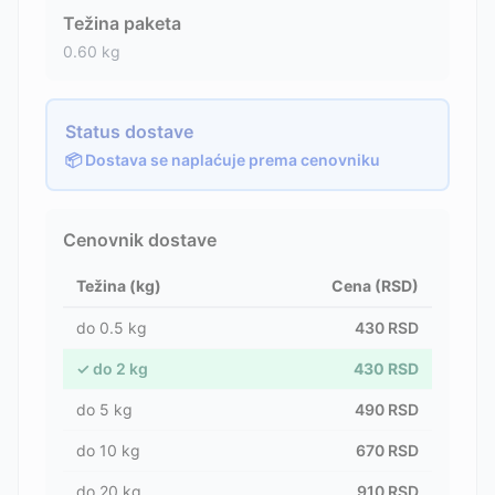
Težina paketa
0.60
kg
Status dostave
📦 Dostava se naplaćuje prema cenovniku
Cenovnik dostave
Težina (kg)
Cena (RSD)
do
0.5
kg
430
RSD
✓
do
2
kg
430
RSD
do
5
kg
490
RSD
do
10
kg
670
RSD
do
20
kg
910
RSD