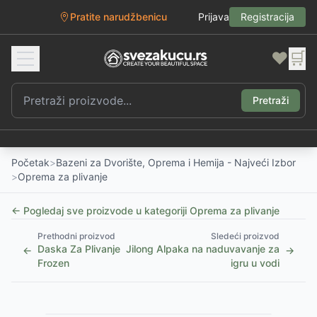
Pratite narudžbenicu
Prijava
Registracija
❤️
🛒
Pretraži
Početak
>
Bazeni za Dvorište, Oprema i Hemija - Najveći Izbor
>
Oprema za plivanje
← Pogledaj sve proizvode u kategoriji
Oprema za plivanje
Prethodni proizvod
Sledeći proizvod
Daska Za Plivanje
Jilong Alpaka na naduvavanje za
←
→
Frozen
igru u vodi