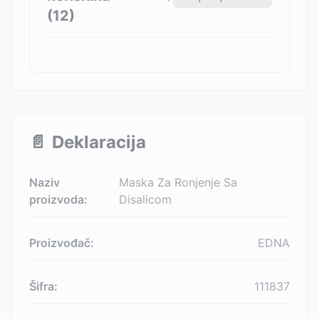
(
12
)
📄
Deklaracija
Naziv
Maska Za Ronjenje Sa
proizvoda:
Disalicom
Proizvođač:
EDNA
Šifra:
111837