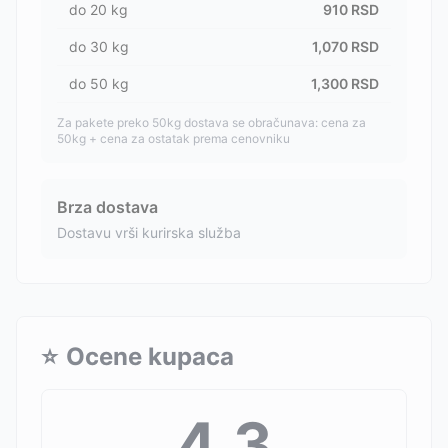
do
20
kg
910
RSD
do
30
kg
1,070
RSD
do
50
kg
1,300
RSD
Za pakete preko 50kg dostava se obračunava: cena za
50kg + cena za ostatak prema cenovniku
Brza dostava
Dostavu vrši kurirska služba
⭐
Ocene kupaca
4.3