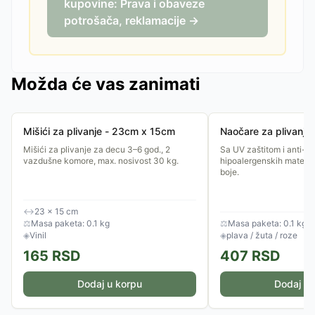
kupovine: Prava i obaveze
potrošača, reklamacije →
Možda će vas zanimati
Mišići za plivanje - 23cm x 15cm
Naočare za plivanje
Mišići za plivanje za decu 3–6 god., 2
Sa UV zaštitom i anti-fo
vazdušne komore, max. nosivost 30 kg.
hipoalergenskih materij
boje.
↔
23 × 15 cm
⚖
Masa paketa: 0.1 kg
⚖
Masa paketa: 0.1 kg
◈
Vinil
◈
plava / žuta / roze
165
RSD
407
RSD
Dodaj u korpu
Dodaj u 