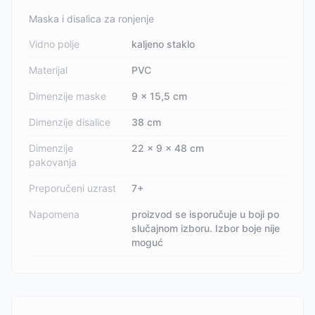
Maska i disalica za ronjenje
Vidno polje
kaljeno staklo
Materijal
PVC
Dimenzije maske
9 x 15,5 cm
Dimenzije disalice
38 cm
Dimenzije
22 x 9 x 48 cm
pakovanja
Preporučeni uzrast
7+
Napomena
proizvod se isporučuje u boji po
slučajnom izboru. Izbor boje nije
moguć