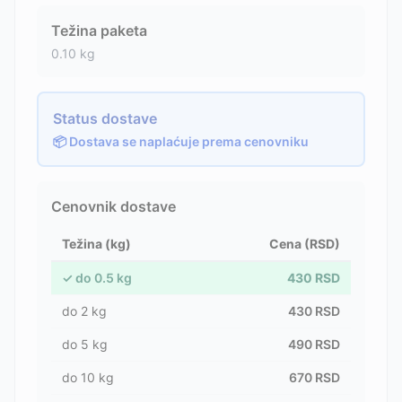
Težina paketa
0.10
kg
Status dostave
📦 Dostava se naplaćuje prema cenovniku
Cenovnik dostave
Težina (kg)
Cena (RSD)
✓
do
0.5
kg
430
RSD
do
2
kg
430
RSD
do
5
kg
490
RSD
do
10
kg
670
RSD