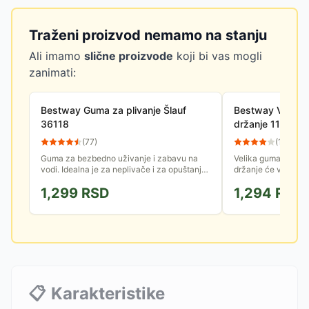
Traženi proizvod nemamo na stanju
Ali imamo
slične proizvode
koji bi vas mogli
zanimati:
Bestway Guma za plivanje Šlauf
Bestway Veliki 
36118
držanje 119cm 
(
77
)
(
11
)
Guma za bezbedno uživanje i zabavu na
Velika guma na na
vodi. Idealna je za neplivače i za opuštanje
držanje će vam brč
na bazenu, jezeru ili moru.
učiniti još zabavnij
1,299
RSD
1,294
RSD
kvalitetnog vinila, a
📋
Karakteristike