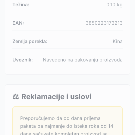
Težina:
0.10
kg
EAN:
3850223173213
Zemlja porekla:
Kina
Uvoznik:
Navedeno na pakovanju proizvoda
⚖️
Reklamacije i uslovi
Preporučujemo da od dana prijema
paketa pa najmanje do isteka roka od 14
dana sačuvate kompletan proizvod sa