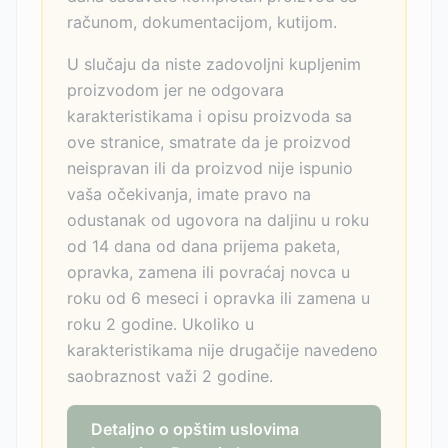
računom, dokumentacijom, kutijom.
U slučaju da niste zadovoljni kupljenim
proizvodom jer ne odgovara
karakteristikama i opisu proizvoda sa
ove stranice, smatrate da je proizvod
neispravan ili da proizvod nije ispunio
vaša očekivanja, imate pravo na
odustanak od ugovora na daljinu u roku
od 14 dana od dana prijema paketa,
opravka, zamena ili povraćaj novca u
roku od 6 meseci i opravka ili zamena u
roku 2 godine. Ukoliko u
karakteristikama nije drugačije navedeno
saobraznost važi 2 godine.
Detaljno o opštim uslovima