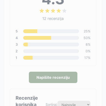
12
recenzija
5
25
%
4
50
%
3
8
%
2
0
%
1
17
%
Napišite recenziju
Recenzije
korisnika
Sortiraj: