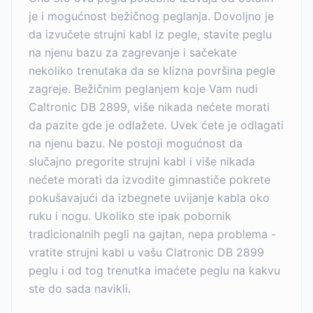
je i mogućnost bežičnog peglanja. Dovoljno je
da izvučete strujni kabl iz pegle, stavite peglu
na njenu bazu za zagrevanje i sačekate
nekoliko trenutaka da se klizna površina pegle
zagreje. Bežičnim peglanjem koje Vam nudi
Caltronic DB 2899, više nikada nećete morati
da pazite gde je odlažete. Uvek ćete je odlagati
na njenu bazu. Ne postoji mogućnost da
slučajno pregorite strujni kabl i više nikada
nećete morati da izvodite gimnastiče pokrete
pokušavajući da izbegnete uvijanje kabla oko
ruku i nogu. Ukoliko ste ipak pobornik
tradicionalnih pegli na gajtan, nepa problema -
vratite strujni kabl u vašu Clatronic DB 2899
peglu i od tog trenutka imaćete peglu na kakvu
ste do sada navikli.