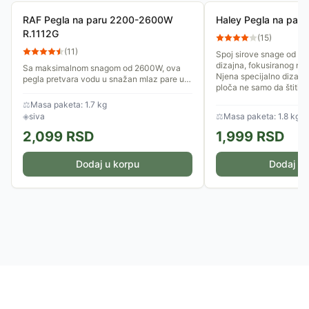
RAF Pegla na paru 2200-2600W
Haley Pegla na pa
R.1112G
(
15
)
(
11
)
Spoj sirove snage od 2
dizajna, fokusiranog na
Sa maksimalnom snagom od 2600W, ova
Njena specijalno dizajn
pegla pretvara vodu u snažan mlaz pare u
ploča ne samo da štiti tk
sekundi, omogućavajući vam da ispravite i
najtvrdokornije materijale...
⚖
Masa paketa: 1.7 kg
◈
siva
⚖
Masa paketa: 1.8 kg
2,099
RSD
1,999
RSD
Dodaj u korpu
Dodaj u 