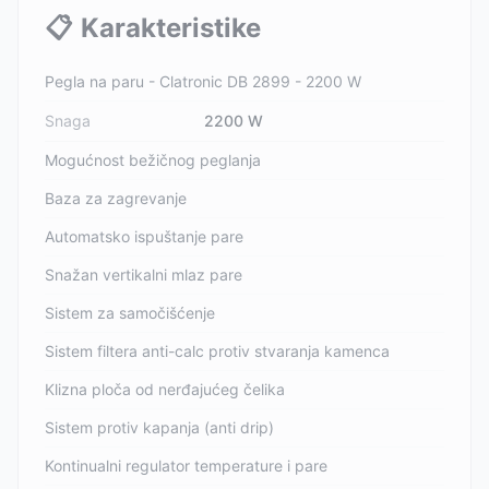
📋
Karakteristike
Pegla na paru - Clatronic DB 2899 - 2200 W
Snaga
2200 W
Mogućnost bežičnog peglanja
Baza za zagrevanje
Automatsko ispuštanje pare
Snažan vertikalni mlaz pare
Sistem za samočišćenje
Sistem filtera anti-calc protiv stvaranja kamenca
Klizna ploča od nerđajućeg čelika
Sistem protiv kapanja (anti drip)
Kontinualni regulator temperature i pare