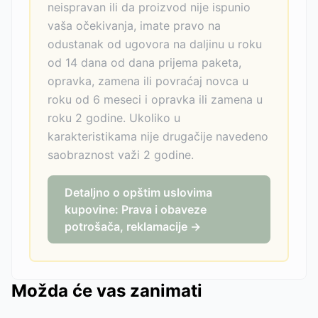
neispravan ili da proizvod nije ispunio
vaša očekivanja, imate pravo na
odustanak od ugovora na daljinu u roku
od 14 dana od dana prijema paketa,
opravka, zamena ili povraćaj novca u
roku od 6 meseci i opravka ili zamena u
roku 2 godine. Ukoliko u
karakteristikama nije drugačije navedeno
saobraznost važi 2 godine.
Detaljno o opštim uslovima
kupovine: Prava i obaveze
potrošača, reklamacije →
Možda će vas zanimati