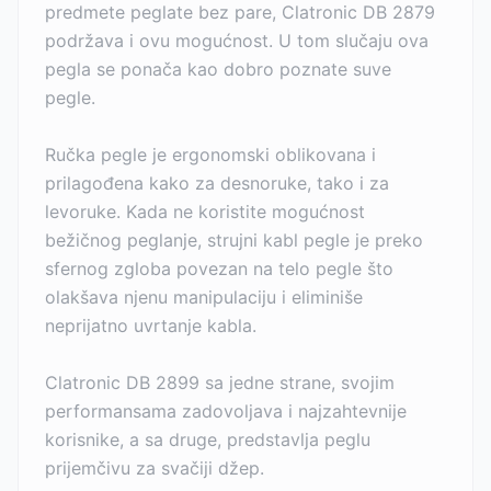
predmete peglate bez pare, Clatronic DB 2879
podržava i ovu mogućnost. U tom slučaju ova
pegla se ponača kao dobro poznate suve
pegle.
Ručka pegle je ergonomski oblikovana i
prilagođena kako za desnoruke, tako i za
levoruke. Kada ne koristite mogućnost
bežičnog peglanje, strujni kabl pegle je preko
sfernog zgloba povezan na telo pegle što
olakšava njenu manipulaciju i eliminiše
neprijatno uvrtanje kabla.
Clatronic DB 2899 sa jedne strane, svojim
performansama zadovoljava i najzahtevnije
korisnike, a sa druge, predstavlja peglu
prijemčivu za svačiji džep.