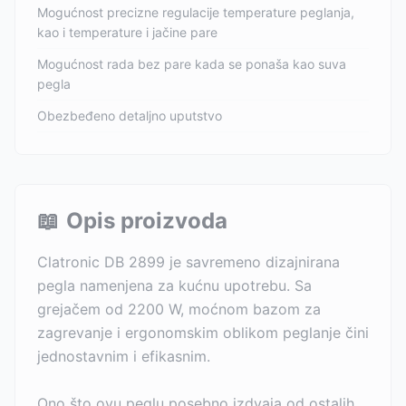
Mogućnost precizne regulacije temperature peglanja,
kao i temperature i jačine pare
Mogućnost rada bez pare kada se ponaša kao suva
pegla
Obezbeđeno detaljno uputstvo
📖
Opis proizvoda
Clatronic DB 2899 je savremeno dizajnirana
pegla namenjena za kućnu upotrebu. Sa
grejačem od 2200 W, moćnom bazom za
zagrevanje i ergonomskim oblikom peglanje čini
jednostavnim i efikasnim.
Ono što ovu peglu posebno izdvaja od ostalih