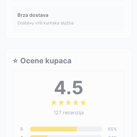
Brza dostava
Dostavu vrši kurirska služba
⭐
Ocene kupaca
4.5
127
recenzija
5
65
%