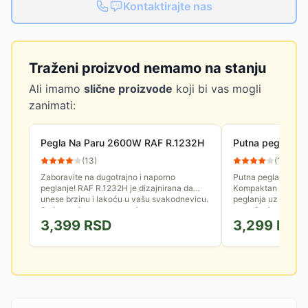
Kontaktirajte nas
Traženi proizvod nemamo na stanju
Ali imamo
slične proizvode
koji bi vas mogli
zanimati:
Pegla Na Paru 2600W RAF R.1232H
Putna pegla na
(
13
)
(
13
)
Zaboravite na dugotrajno i naporno
Putna pegla na pa
peglanje! RAF R.1232H je dizajnirana da
Kompaktan dizajn, d
unese brzinu i lakoću u vašu svakodnevicu.
peglanja uz paru č
Sa impresivnom snagom i...
za nošenje na puto
3,399
RSD
3,299
RSD