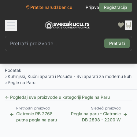
Pratite narudžbenicu
Prijava
Registracija
❤️
🛒
Pretraži
Početak
>
Kuhinjski, Kućni aparati i Posuđe - Svi aparati za modernu kuhinj
>
Pegle na Paru
← Pogledaj sve proizvode u kategoriji
Pegle na Paru
Prethodni proizvod
Sledeći proizvod
Clatronic RB 2768
Pegla na paru - Clatronic
←
→
putna pegla na paru
DB 2898 - 2200 W