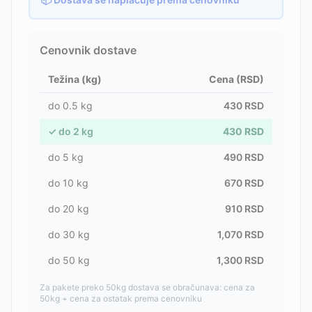
Cenovnik dostave
Težina (kg)
Cena (RSD)
do
0.5
kg
430
RSD
✓
do
2
kg
430
RSD
do
5
kg
490
RSD
do
10
kg
670
RSD
do
20
kg
910
RSD
do
30
kg
1,070
RSD
do
50
kg
1,300
RSD
Za pakete preko 50kg dostava se obračunava: cena za
50kg + cena za ostatak prema cenovniku