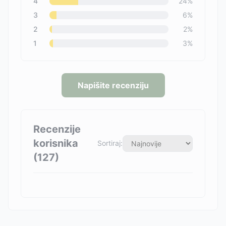
4
24
%
3
6
%
2
2
%
1
3
%
Napišite recenziju
Recenzije
korisnika
Sortiraj:
(
127
)