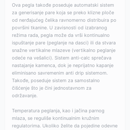
Ova pegla takođe poseduje automatski sistem
za generisanje pare koja se preko klizne ploče
od nerđajućeg čelika ravnomerno distribuira po
površini tkanine. U zavisnosti od izabranog
režima rada, pegla može da vrši kontinualno
ispuštanje pare (peglanje na dasci) ili da stvara
snažne vertikalne mlazeve (vertikalno peglanje
odeće na vešalici). Sistem anti-calc sprečava
nastajanje kamenca, dok je neprijatno kapanje
eliminisano savremenim anti drip sistemom.
Takođe, poseduje sistem za samostalno
čišćenje što je čini jednostavnom za
održavanje.
Temperatura peglanja, kao i jačina parnog
mlaza, se reguliše kontinualnim kružnim
regulatorima. Ukoliko želite da pojedine odevne