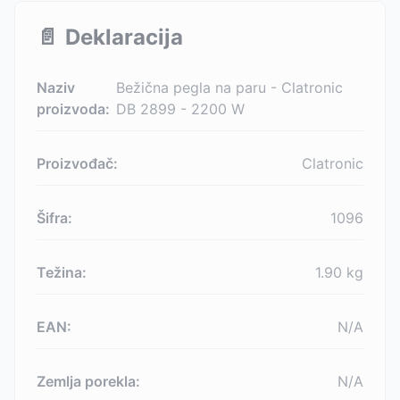
📄
Deklaracija
Naziv
Bežična pegla na paru - Clatronic
proizvoda:
DB 2899 - 2200 W
Proizvođač:
Clatronic
Šifra:
1096
Težina:
1.90
kg
EAN:
N/A
Zemlja porekla:
N/A