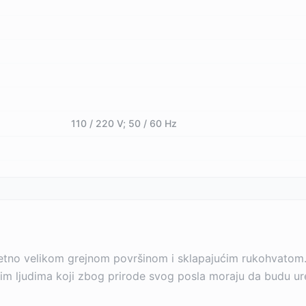
110 / 220 V; 50 / 60 Hz
zetno velikom grejnom površinom i sklapajućim rukohvatom.
nim ljudima koji zbog prirode svog posla moraju da budu ur