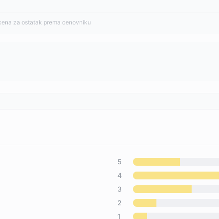
cena za ostatak prema cenovniku
5
4
3
2
1