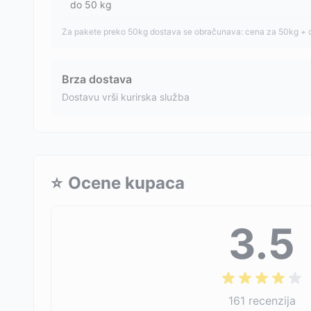
do
50
kg
Za pakete preko 50kg dostava se obračunava: cena za 50kg + 
Brza dostava
Dostavu vrši kurirska služba
⭐
Ocene kupaca
3.5
161
recenzija