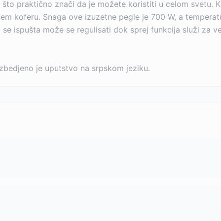
to praktično znači da je možete koristiti u celom svetu. K
ašem koferu. Snaga ove izuzetne pegle je 700 W, a temperat
se ispušta može se regulisati dok sprej funkcija služi za ve
zbedjeno je uputstvo na srpskom jeziku.