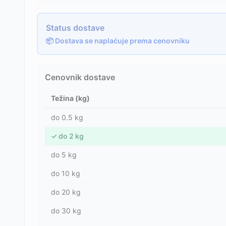
Status dostave
📦 Dostava se naplaćuje prema cenovniku
Cenovnik dostave
Težina (kg)
do
0.5
kg
✓
do
2
kg
do
5
kg
do
10
kg
do
20
kg
do
30
kg