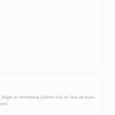
 Pegla je namenjena ljudima koji ne žele da budu
edni.