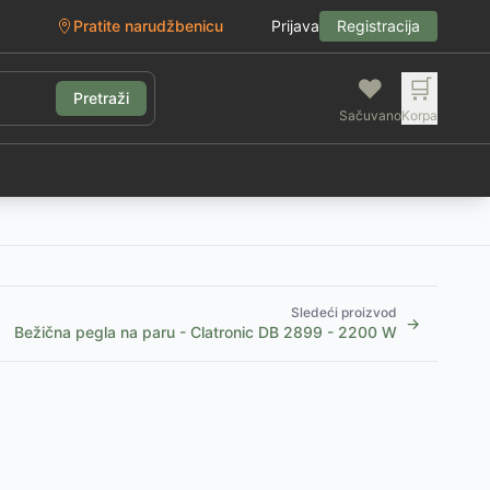
Pratite narudžbenicu
Prijava
Registracija
❤️
🛒
Pretraži
Sačuvano
Korpa
g
Sledeći proizvod
→
Bežična pegla na paru - Clatronic DB 2899 - 2200 W