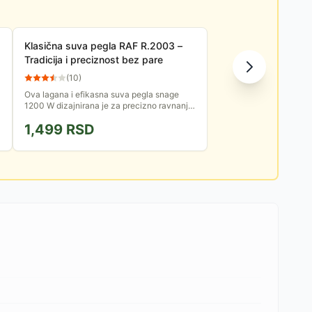
Klasična suva pegla RAF R.2003 –
Tradicija i preciznost bez pare
(
10
)
Ova lagana i efikasna suva pegla snage
1200 W dizajnirana je za precizno ravnanje
svih vrsta tkanina. Bez komplikovanih
1,499
RSD
rezervoara i rizika od...