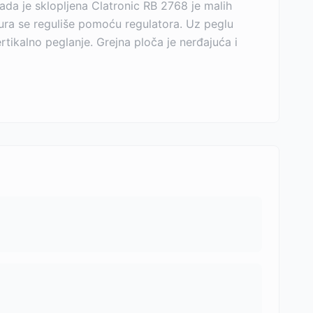
ada je sklopljena Clatronic RB 2768 je malih
ura se reguliše pomoću regulatora. Uz peglu
rtikalno peglanje. Grejna ploča je nerđajuća i