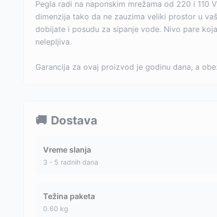
Pegla radi na naponskim mrežama od 220 i 110 V š
dimenzija tako da ne zauzima veliki prostor u v
dobijate i posudu za sipanje vode. Nivo pare koja 
nelepljiva.
Garancija za ovaj proizvod je godinu dana, a obe
🚚
Dostava
Vreme slanja
3 - 5 radnih dana
Težina paketa
0.60
kg