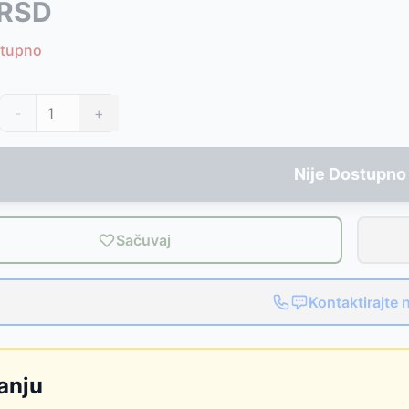
RSD
stupno
ost bez pare
-
1499
RSD
-
+
Nije Dostupno
ost bez pare
-
1499
RSD
Sačuvaj
Kontaktirajte 
anju