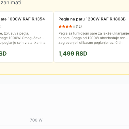
 zanimati:
pare 1000W RAF R.1354
Pegla na paru 1200W RAF R.1808B
0
)
(
12
)
e, tzv. suva pegla,
Pegla sa funkcijom pare za lakše uklanjanje
snage 1000W. Omogućava
nabora. Snaga od 1200W obezbeđuje brzo
o peglanje svih vrsta tkanina.
zagrevanje i efikasno peglanje različitih
e podesiva, čime je...
tkanina.
SD
1,499
RSD
700 W