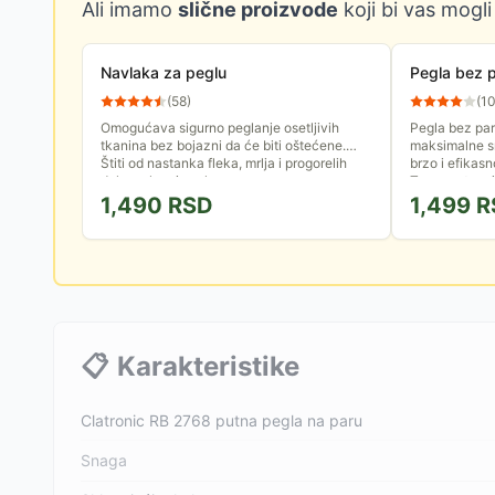
Ali imamo
slične proizvode
koji bi vas mogli
Navlaka za peglu
Pegla bez 
(
58
)
(
1
Omogućava sigurno peglanje osetljivih
Pegla bez par
tkanina bez bojazni da će biti oštećene.
maksimalne 
Štiti od nastanka fleka, mrlja i progorelih
brzo i efikasn
delova, kao i naslaga...
Temperatura j
1,490
RSD
1,499
R
📋
Karakteristike
Clatronic RB 2768 putna pegla na paru
Snaga