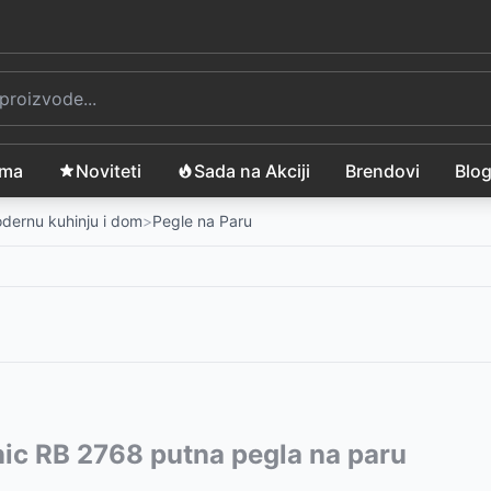
ama
Noviteti
Sada na Akciji
Brendovi
Blo
modernu kuhinju i dom
>
Pegle na Paru
vode:
nic RB 2768 putna pegla na paru