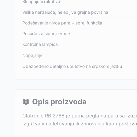
Sklapajući rukohvat
Velika nerđajuća, nelepljiva grejna površina
Podešavanje nivoa pare + sprej funkcija
Posuda za sipanje vode
Kontrolna lampica
Napajanje
Obezbeđeno detaljno uputstvo na srpskom jeziku
📖
Opis proizvoda
Clatronic RB 2768 je putna pegla na paru sa izu
izgužvani na letovanju ili zimovanju kao i poslov