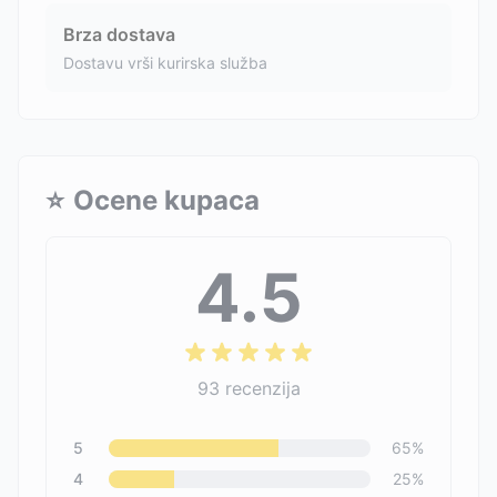
Brza dostava
Dostavu vrši kurirska služba
⭐
Ocene kupaca
4.5
93
recenzija
5
65
%
4
25
%