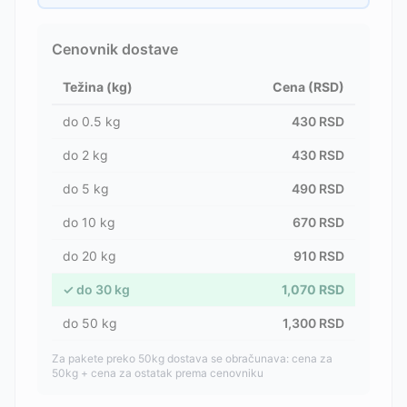
Cenovnik dostave
Težina (kg)
Cena (RSD)
do
0.5
kg
430
RSD
do
2
kg
430
RSD
do
5
kg
490
RSD
do
10
kg
670
RSD
do
20
kg
910
RSD
✓
do
30
kg
1,070
RSD
do
50
kg
1,300
RSD
Za pakete preko 50kg dostava se obračunava: cena za
50kg + cena za ostatak prema cenovniku