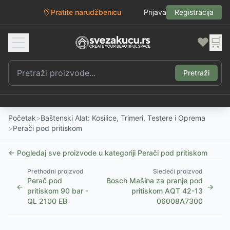
Pratite narudžbenicu
Prijava
Registracija
❤️
🛒
Pretraži
Početak
>
Baštenski Alat: Kosilice, Trimeri, Testere i Oprema
>
Perači pod pritiskom
← Pogledaj sve proizvode u kategoriji
Perači pod pritiskom
Prethodni proizvod
Sledeći proizvod
Perač pod
Bosch Mašina za pranje pod
←
→
pritiskom 90 bar -
pritiskom AQT 42-13
QL 2100 EB
06008A7300