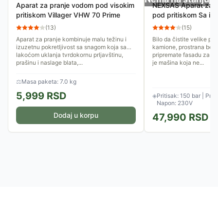
Aparat za pranje vodom pod visokim
NEXSAS Aparat za 
pritiskom Villager VHW 70 Prime
pod pritiskom Sa in
motorom NXWP-150
(
13
)
(
15
)
Aparat za pranje kombinuje malu težinu i
Bilo da čistite velike po
izuzetnu pokretljivost sa snagom koja sa
kamione, prostrana beton
lakoćom uklanja tvrdokornu prljavštinu,
pripremate fasadu za f
prašinu i naslage blata,...
je mašina koja ne...
⚖
Masa paketa: 7.0 kg
5,999
RSD
◈
Pritisak: 150 bar | Prot
Napon: 230V
Dodaj u korpu
47,990
RSD