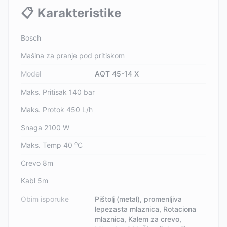
📋
Karakteristike
Bosch
Mašina za pranje pod pritiskom
Model
AQT 45-14 X
Maks. Pritisak 140 bar
Maks. Protok 450 L/h
Snaga 2100 W
Maks. Temp 40 ⁰C
Crevo 8m
Kabl 5m
Obim isporuke
Pištolj (metal), promenljiva
lepezasta mlaznica, Rotaciona
mlaznica, Kalem za crevo,