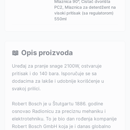
Mlaznica 90°, Čistač dvorišta
PC2, Mlaznica za deterdžent na
visoki pritisak (sa regulatorom)
550ml
📖
Opis proizvoda
Uređaj za pranje snage 2100W, ostvaruje
pritisak i do 140 bara. Isporučuje se sa
dodacima za lakše i udobnije korišćenje u
svakoj prilici.
Robert Bosch je u Štutgartu 1886. godine
osnovao Radionicu za preciznu mehaniku i
elektrotehniku. To je bio dan rođenja kompanije
Robert Bosch GmbH koja je i danas globalno