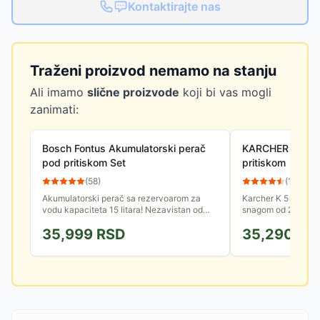
Kontaktirajte nas
Traženi proizvod nemamo na stanju
Ali imamo
slične proizvode
koji bi vas mogli
zanimati:
Bosch Fontus Akumulatorski perač
KARCHER K 5 C
pod pritiskom Set
pritiskom
(
58
)
(
11
)
Akumulatorski perač sa rezervoarom za
Karcher K 5 Classic
vodu kapaciteta 15 litara! Nezavistan od
snagom od 2100W i
naponske mreže i dovoda vode, za čišćenje
od 145 bar. Opremlj
35,999
RSD
35,290
RS
bez ograničenja.
namotavanje creva i