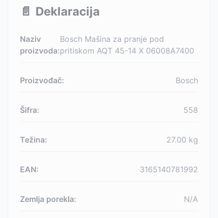
📄
Deklaracija
Naziv
Bosch Mašina za pranje pod
proizvoda:
pritiskom AQT 45-14 X 06008A7400
Proizvođač:
Bosch
Šifra:
558
Težina:
27.00
kg
EAN:
3165140781992
Zemlja porekla:
N/A