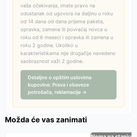
vaša očekivanja, imate pravo na
odustanak od ugovora na daljinu u roku
od 14 dana od dana prijema paketa,
opravka, zamena ili povraćaj novca u
roku od 6 meseci i opravka ili zamena u
roku 2 godine. Ukoliko u
karakteristikama nije drugačije navedeno
saobraznost važi 2 godine.
Detaljno o opštim uslovima
kupovine: Prava i obaveze
potrošača, reklamacije →
Možda će vas zanimati
Nema na stanju