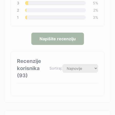
3
5
%
2
2
%
1
3
%
Napišite recenziju
Recenzije
korisnika
Sortiraj:
(
93
)