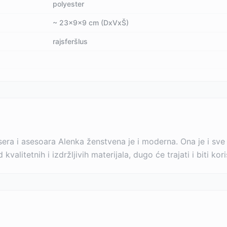
polyester
~ 23x9x9 cm (DxVxŠ)
rajsferšlus
sera i asesoara Alenka ženstvena je i moderna. Ona je i sve
alitetnih i izdržljivih materijala, dugo će trajati i biti ko