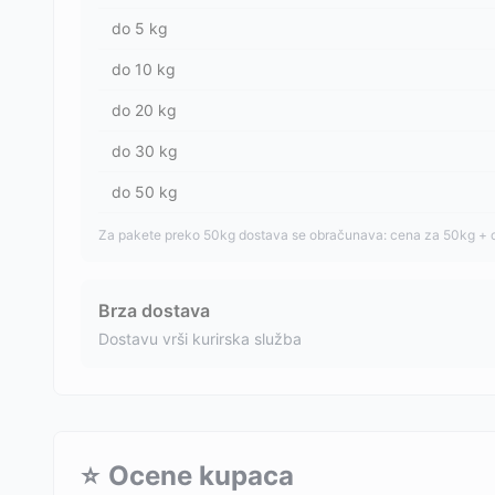
do
5
kg
do
10
kg
do
20
kg
do
30
kg
do
50
kg
Za pakete preko 50kg dostava se obračunava: cena za 50kg + 
Brza dostava
Dostavu vrši kurirska služba
⭐
Ocene kupaca