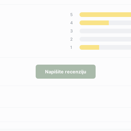
5
4
3
2
1
Napišite recenziju