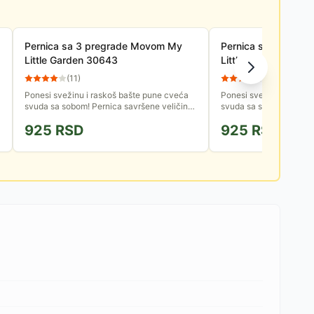
Pernica sa 3 pregrade Movom My
Pernica sa dve pr
Little Garden 30643
Little Garden 30643
(
11
)
(
15
)
Ponesi svežinu i raskoš bašte pune cveća
Ponesi svežinu i rasko
svuda sa sobom! Pernica savršene veličine
svuda sa sobom! Pernic
za nošenje u rancu ili torbi, ima 3 pregrade
za nošenje u rancu ili t
925
RSD
925
RSD
da se odlično...
da se odlično...