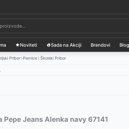
ama
Noviteti
Sada na Akciji
Brendovi
Blo
ijski Pribor
>
Pernice i Školski Pribor
r
vode:
a Pepe Jeans Alenka navy 67141
50
RSD
99
RSD