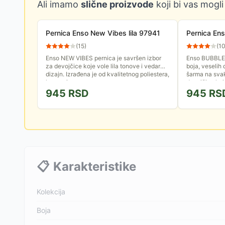
Ali imamo
slične proizvode
koji bi vas mogli
Pernica Enso New Vibes lila 97941
Pernica En
(
15
)
(
1
Enso NEW VIBES pernica je savršen izbor
Enso BUBBLES
za devojčice koje vole lila tonove i vedar
boja, veselih 
dizajn. Izrađena je od kvalitetnog poliestera,
šarma na svaki
lagana je,...
devojčice koje
945
RSD
945
RS
📋
Karakteristike
Kolekcija
Boja