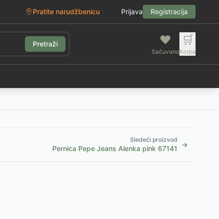
Pratite narudžbenicu
Prijava
Registracija
❤️
🛒
Pretraži
Sačuvano
Korpa
g
Sledeći proizvod
→
Pernica Pepe Jeans Alenka pink 67141