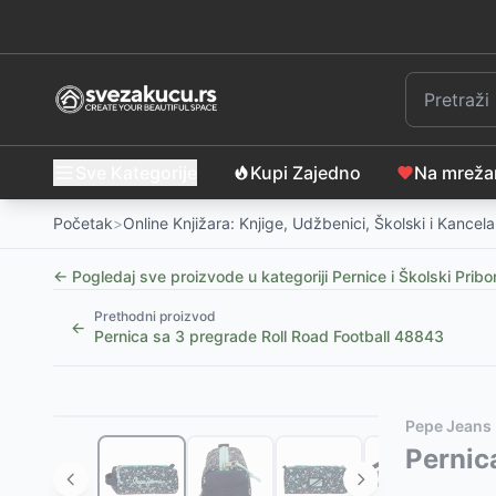
Sve Kategorije
Kupi Zajedno
Na mrež
Početak
>
Online Knjižara: Knjige, Udžbenici, Školski i Kancelar
← Pogledaj sve proizvode u kategoriji
Pernice i Školski Pribo
Prethodni proizvod
←
Pernica sa 3 pregrade Roll Road Football 48843
Slični proizvodi
Alternative za rasprodati proizvod
Pepe Jeans
Pernica Roll Road The Time Is Now black 46640
Ovaj proizvod nije dostupan, pogledajte slične proiz
Pernic
-
6
Pernica Roll Road The Time Is Now black 46643
Pernica Enso New Vibes lila 97941
-
945
RSD
-
7