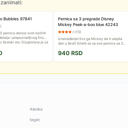
 zanimati:
so Bubbles 97841
Pernica sa 3 pregrade Disney
Mickey Peek-a-boo blue 42243
0
)
(
15
)
 pernica donosi svet nežnih
detalja i prepoznatljivog Enso
Iznenađenje! Evo ga Mickey da ti ulepša
 školski sto. Dizajnirana je za
dan u školi! Smeši se sa ove pernice sa 3
...
pregrade, u koju možeš da spakuješ sve što
D
940
RSD
ti treba od pribora za...
Alenka
teget