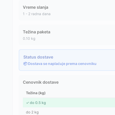
Vreme slanja
1 - 2 radna dana
Težina paketa
0.10
kg
Status dostave
📦 Dostava se naplaćuje prema cenovniku
Cenovnik dostave
Težina (kg)
✓
do
0.5
kg
do
2
kg