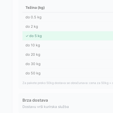
Težina (kg)
do
0.5
kg
do
2
kg
✓
do
5
kg
do
10
kg
do
20
kg
do
30
kg
do
50
kg
Za pakete preko 50kg dostava se obračunava: cena za 50kg + 
Brza dostava
Dostavu vrši kurirska služba