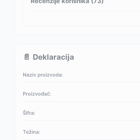
Recenzije korisnika (
73
)
📄
Deklaracija
Naziv proizvoda:
Proizvođač:
Šifra:
Težina: