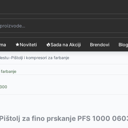
ama
Noviteti
Sada na Akciji
Brendovi
Blo
Mestu
>
Pištolji i kompresori za farbanje
a farbanje
7300
vode:
Pištolj za fino prskanje PFS 1000 0
99
RSD
1290
1290
RSD
RSD