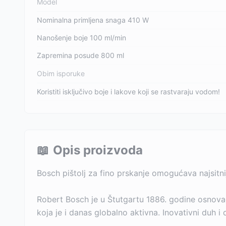
Model
Nominalna primljena snaga 410 W
Nanošenje boje 100 ml/min
Zapremina posude 800 ml
Obim isporuke
Koristiti isključivo boje i lakove koji se rastvaraju vodom!
📖
Opis proizvoda
Bosch pištolj za fino prskanje omogućava najsitnij
Robert Bosch je u Štutgartu 1886. godine osnova
koja je i danas globalno aktivna. Inovativni duh 