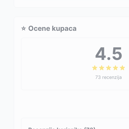
⭐
Ocene kupaca
4.5
73
recenzija