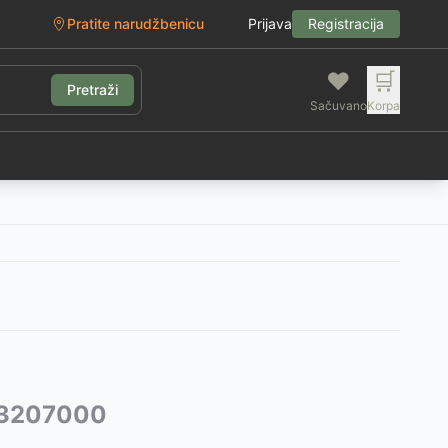
Pratite narudžbenicu
Prijava
Registracija
❤️
🛒
Pretraži
Sačuvano
Korpa
g
603207000