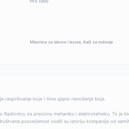
PFS 1000
Mlaznica za lakove i lazure, Kaiš za nošenje
e raspršivanje boje i time sjajno nanošenje boje.
o Radionicu za preciznu mehaniku i elektrotehniku. To je
i društvena posvećenost vodili su istoriju kompanije od sam