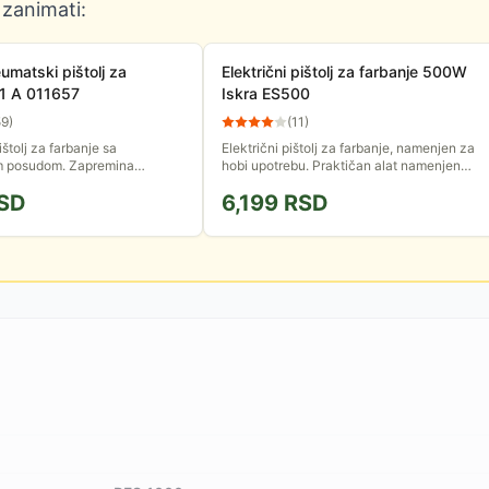
 zanimati:
eumatski pištolj za
Električni pištolj za farbanje 500W
01 A 011657
Iskra ES500
59
)
(
11
)
štolj za farbanje sa
Električni pištolj za farbanje, namenjen za
m posudom. Zapremina
hobi upotrebu. Praktičan alat namenjen
l. Promer dizne: 1.4 mm.
raspršivanju boja i lakova na različite
SD
6,199
RSD
: 190-250 ml/min. Priključak
površine.