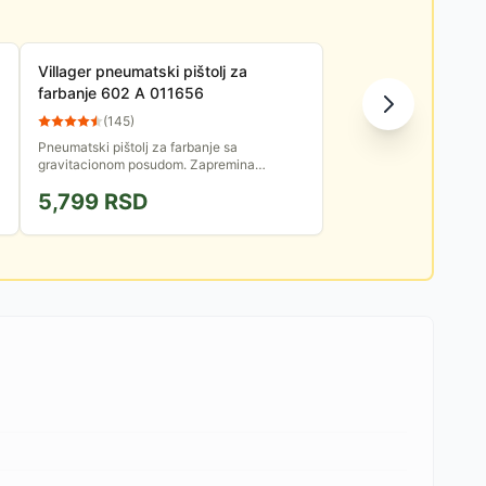
Villager pneumatski pištolj za
farbanje 602 A 011656
(
145
)
Pneumatski pištolj za farbanje sa
gravitacionom posudom. Zapremina
posude: 100 ml. Promer dizne: 0.8 mm.
5,799
RSD
Protok fluida: 70-110 ml/min. Priključak za...