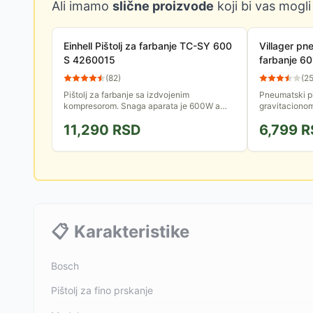
Ali imamo
slične proizvode
koji bi vas mogli
Einhell Pištolj za farbanje TC-SY 600
Villager pn
S 4260015
farbanje 6
(
82
)
(
2
Pištolj za farbanje sa izdvojenim
Pneumatski pi
kompresorom. Snaga aparata je 600W a
gravitaciono
protok maksimalnih 1 l/min. Za tečnosti na
posude: 600 m
11,290
RSD
6,799
R
bazi vode.
Protok fluida
za...
📋
Karakteristike
Bosch
Pištolj za fino prskanje