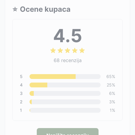
⭐
Ocene kupaca
4.5
68
recenzija
5
65
%
4
25
%
3
6
%
2
3
%
1
1
%