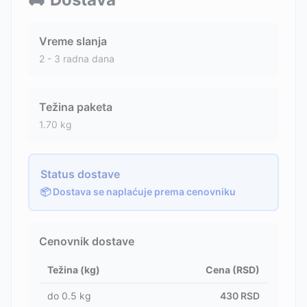
Vreme slanja
2 - 3 radna dana
Težina paketa
1.70
kg
Status dostave
📦 Dostava se naplaćuje prema cenovniku
Cenovnik dostave
Težina (kg)
Cena (RSD)
do
0.5
kg
430
RSD