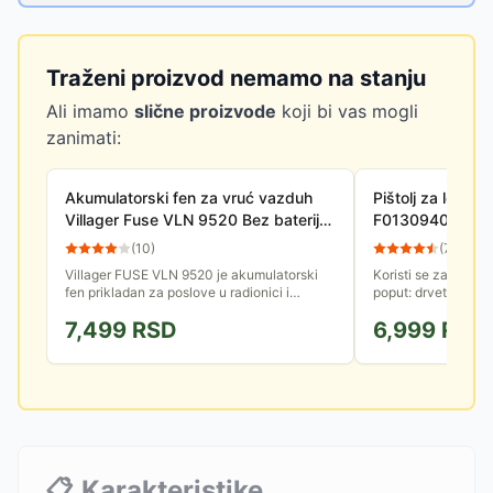
Traženi proizvod nemamo na stanju
Ali imamo
slične proizvode
koji bi vas mogli
zanimati:
Akumulatorski fen za vruć vazduh
Pištolj za lepak
Villager Fuse VLN 9520 Bez baterije i
F0130940JA
punjača
(
10
)
(
77
)
Villager FUSE VLN 9520 je akumulatorski
Koristi se za lepljen
fen prikladan za poslove u radionici i
poput: drveta, plast
domaćinstvu, kao alatka koja je neophodna
tekstila...
7,499
RSD
6,999
RSD
za pripremu i obradu radnih...
📋
Karakteristike