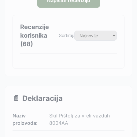
Napišite recenziju
Recenzije
korisnika
Sortiraj:
(
68
)
📄
Deklaracija
Naziv
Skil Pištolj za vreli vazduh
proizvoda:
8004AA