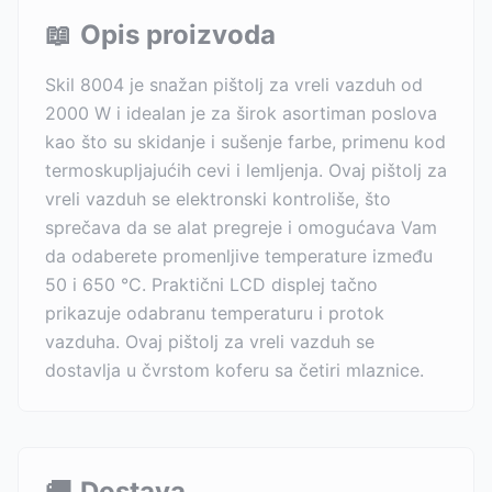
📖
Opis proizvoda
Skil 8004 je snažan pištolj za vreli vazduh od
2000 W i idealan je za širok asortiman poslova
kao što su skidanje i sušenje farbe, primenu kod
termoskupljajućih cevi i lemljenja. Ovaj pištolj za
vreli vazduh se elektronski kontroliše, što
sprečava da se alat pregreje i omogućava Vam
da odaberete promenljive temperature između
50 i 650 °C. Praktični LCD displej tačno
prikazuje odabranu temperaturu i protok
vazduha. Ovaj pištolj za vreli vazduh se
dostavlja u čvrstom koferu sa četiri mlaznice.
🚚
Dostava