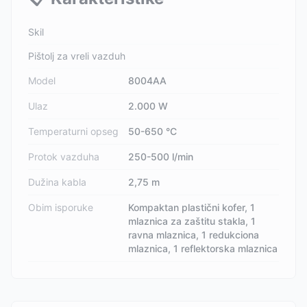
Skil
Pištolj za vreli vazduh
Model
8004AA
Ulaz
2.000 W
Temperaturni opseg
50-650 °C
Protok vazduha
250-500 l/min
Dužina kabla
2,75 m
Obim isporuke
Kompaktan plastični kofer, 1
mlaznica za zaštitu stakla, 1
ravna mlaznica, 1 redukciona
mlaznica, 1 reflektorska mlaznica