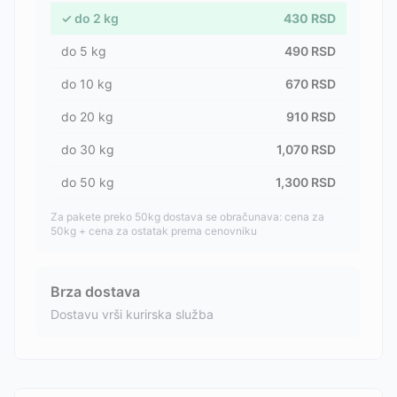
✓
do
2
kg
430
RSD
do
5
kg
490
RSD
do
10
kg
670
RSD
do
20
kg
910
RSD
do
30
kg
1,070
RSD
do
50
kg
1,300
RSD
Za pakete preko 50kg dostava se obračunava: cena za
50kg + cena za ostatak prema cenovniku
Brza dostava
Dostavu vrši kurirska služba