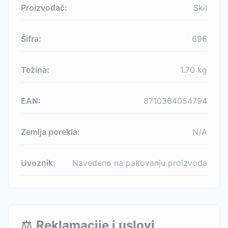
Proizvođač:
Skil
Šifra:
696
Težina:
1.70
kg
EAN:
8710364054794
Zemlja porekla:
N/A
Uvoznik:
Navedeno na pakovanju proizvoda
⚖️
Reklamacije i uslovi