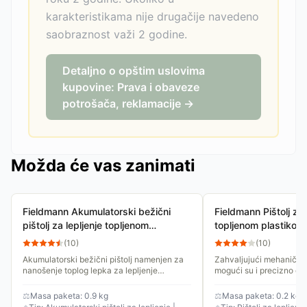
karakteristikama nije drugačije navedeno
saobraznost važi 2 godine.
Detaljno o opštim uslovima
kupovine: Prava i obaveze
potrošača, reklamacije →
Možda će vas zanimati
Fieldmann Akumulatorski bežični
Fieldmann Pištolj za 
pištolj za lepljenje topljenom
topljenom plastiko
plastikom FDTP 2204-A
(
10
)
(
10
)
Akumulatorski bežični pištolj namenjen za
Zahvaljujući mehaničk
nanošenje toplog lepka za lepljenje
mogući su i precizno dozi
plastike, drveta, plute, tekstila, kartona i
brzo nanošenje lepka. P
keramike. Glatko i...
pištolja za vrelo...
⚖
Masa paketa: 0.9 kg
⚖
Masa paketa: 0.2 kg