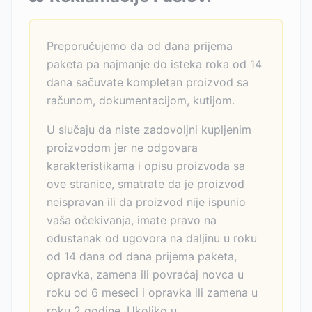
Preporučujemo da od dana prijema
paketa pa najmanje do isteka roka od 14
dana sačuvate kompletan proizvod sa
računom, dokumentacijom, kutijom.
U slučaju da niste zadovoljni kupljenim
proizvodom jer ne odgovara
karakteristikama i opisu proizvoda sa
ove stranice, smatrate da je proizvod
neispravan ili da proizvod nije ispunio
vaša očekivanja, imate pravo na
odustanak od ugovora na daljinu u roku
od 14 dana od dana prijema paketa,
opravka, zamena ili povraćaj novca u
roku od 6 meseci i opravka ili zamena u
roku 2 godine. Ukoliko u