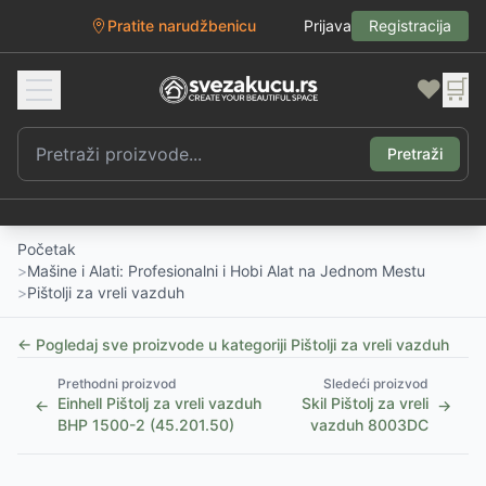
Pratite narudžbenicu
Prijava
Registracija
❤️
🛒
Pretraži
Početak
>
Mašine i Alati: Profesionalni i Hobi Alat na Jednom Mestu
>
Pištolji za vreli vazduh
← Pogledaj sve proizvode u kategoriji
Pištolji za vreli vazduh
Prethodni proizvod
Sledeći proizvod
Einhell Pištolj za vreli vazduh
Skil Pištolj za vreli
←
→
BHP 1500-2 (45.201.50)
vazduh 8003DC