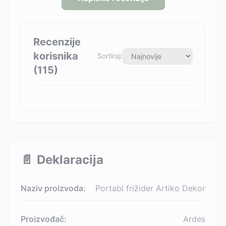
Recenzije
korisnika
Sortiraj:
(
115
)
📄
Deklaracija
Naziv proizvoda:
Portabl frižider Artiko Dekor
Proizvođač:
Ardes