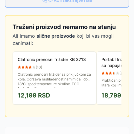
Kontaktirajte nas
Traženi proizvod nemamo na stanju
Ali imamo
slične proizvode
koji bi vas mogli
zanimati:
Clatronic prenosni frižider KB 3713
Portabl frižide
sa napajanjem z
(
10
)
(
87
)
Clatronic prenosni frižider sa priključkom za
kola. Održava rashlađenost namirnica i do
Praktičan prenosni 
18°C ispod temperature okoline. ECO
litara koji ima funkc
funkcija uštede energije
Frižider ima dva to
12,199
RSD
18,799
RS
omogućava da ga...