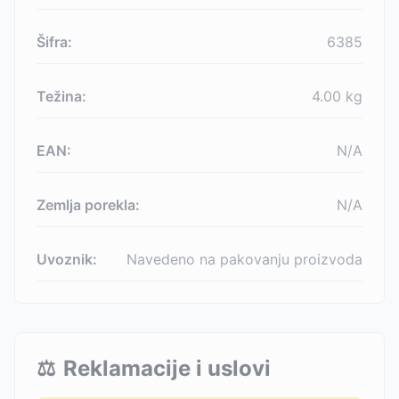
Šifra:
6385
Težina:
4.00
kg
EAN:
N/A
Zemlja porekla:
N/A
Uvoznik:
Navedeno na pakovanju proizvoda
⚖️
Reklamacije i uslovi