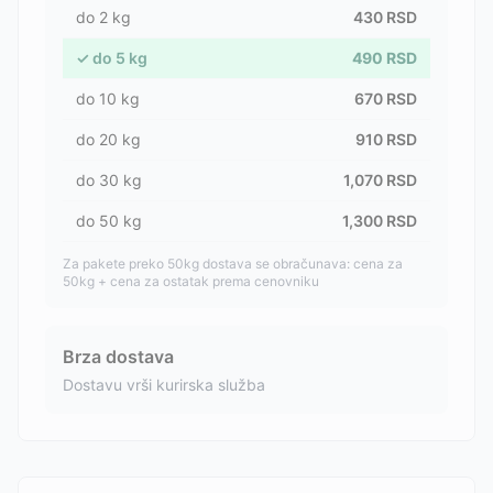
do
2
kg
430
RSD
✓
do
5
kg
490
RSD
do
10
kg
670
RSD
do
20
kg
910
RSD
do
30
kg
1,070
RSD
do
50
kg
1,300
RSD
Za pakete preko 50kg dostava se obračunava: cena za
50kg + cena za ostatak prema cenovniku
Brza dostava
Dostavu vrši kurirska služba