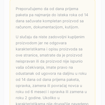
Preporučujemo da od dana prijema
paketa pa najmanje do isteka roka od 14
dana sačuvate kompletan proizvod sa
računom, dokumentacijom, kutijom.
U slučaju da niste zadovoljni kupljenim
proizvodom jer ne odgovara
karakteristikama i opisu proizvoda sa
ove stranice, smatrate da je proizvod
neispravan ili da proizvod nije ispunio
vaša očekivanja, imate pravo na
odustanak od ugovora na daljinu u roku
od 14 dana od dana prijema paketa,
opravka, zamena ili povraćaj novca u
roku od 6 meseci i opravka ili zamena u
roku 2 godine. Ukoliko u
karakteristikama nije drugačije navedeno