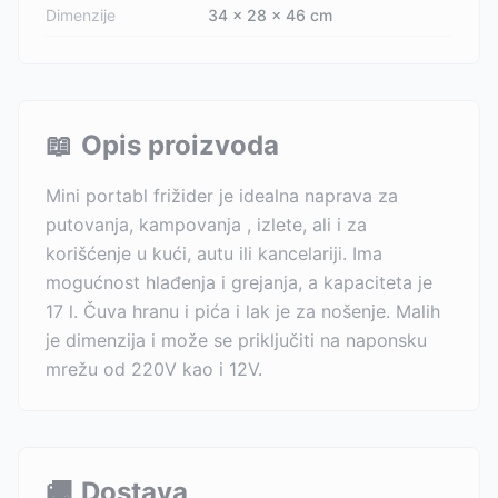
Dimenzije
34 x 28 x 46 cm
📖
Opis proizvoda
Mini portabl frižider je idealna naprava za
putovanja, kampovanja , izlete, ali i za
korišćenje u kući, autu ili kancelariji. Ima
mogućnost hlađenja i grejanja, a kapaciteta je
17 l. Čuva hranu i pića i lak je za nošenje. Malih
je dimenzija i može se priključiti na naponsku
mrežu od 220V kao i 12V.
🚚
Dostava