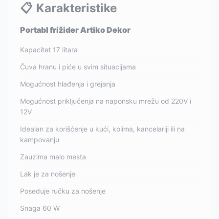
📋
Karakteristike
Portabl frižider Artiko Dekor
Kapacitet 17 litara
Čuva hranu i piće u svim situacijama
Mogućnost hlađenja i grejanja
Mogućnost priključenja na naponsku mrežu od 220V i
12V
Idealan za korišćenje u kući, kolima, kancelariji ili na
kampovanju
Zauzima malo mesta
Lak je za nošenje
Poseduje ručku za nošenje
Snaga 60 W