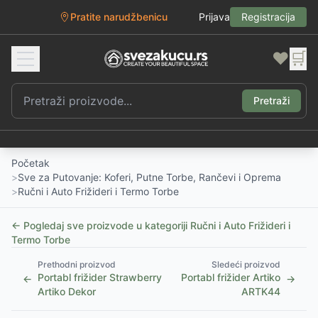
Pratite narudžbenicu
Prijava
Registracija
❤️
🛒
Pretraži
Početak
>
Sve za Putovanje: Koferi, Putne Torbe, Rančevi i Oprema
>
Ručni i Auto Frižideri i Termo Torbe
← Pogledaj sve proizvode u kategoriji
Ručni i Auto Frižideri i
Termo Torbe
Prethodni proizvod
Sledeći proizvod
Portabl frižider Strawberry
Portabl frižider Artiko
←
→
Artiko Dekor
ARTK44