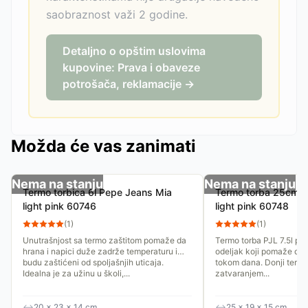
saobraznost važi 2 godine.
Detaljno o opštim uslovima
kupovine: Prava i obaveze
potrošača, reklamacije →
Možda će vas zanimati
Nema na stanju
Nema na stanju
Termo torbica 6l Pepe Jeans Mia
Termo torba 25cm P
light pink 60746
light pink 60748
(
1
)
(
1
)
Unutrašnjost sa termo zaštitom pomaže da
Termo torba PJL 7.5l po
hrana i napici duže zadrže temperaturu i
odeljak koji pomaže da
budu zaštićeni od spoljašnjih uticaja.
tokom dana. Donji termo
Idealna je za užinu u školi,...
zatvaranjem...
↔
20 × 23 × 14 cm
↔
25 × 19 × 15 cm