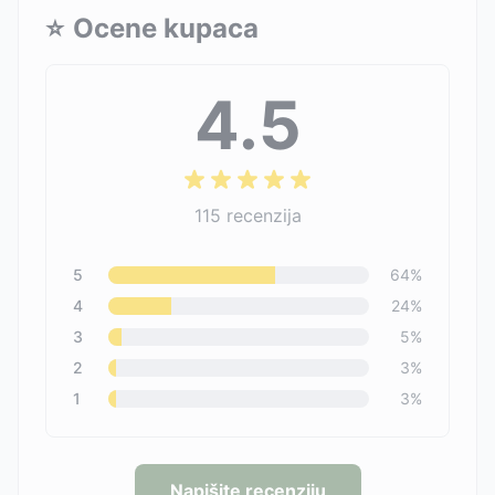
⭐
Ocene kupaca
4.5
115
recenzija
5
64
%
4
24
%
3
5
%
2
3
%
1
3
%
Napišite recenziju