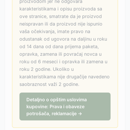
proizvodom jer ne odgovara
karakteristikama i opisu proizvoda sa
ove stranice, smatrate da je proizvod
neispravan ili da proizvod nije ispunio
vaša očekivanja, imate pravo na
odustanak od ugovora na daljinu u roku
od 14 dana od dana prijema paketa,
opravka, zamena ili povraćaj novca u
roku od 6 meseci i opravka ili zamena u
roku 2 godine. Ukoliko u
karakteristikama nije drugačije navedeno
saobraznost važi 2 godine.
Detaljno o opštim uslovima
kupovine: Prava i obaveze
potrošača, reklamacije →