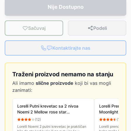
Nije Dostupno
Sačuvaj
Podeli
Kontaktirajte nas
Traženi proizvod nemamo na stanju
Ali imamo
slične proizvode
koji bi vas mogli
zanimati:
Lorelli Putni krevetac sa 2 nivoa
Lorelli Prenosiv
Noemi 2 Mellow rose star
Moonlight 2 niv
10080552219
10080412362
(
12
)
(
11
)
Lorelli Noemi 2 putni krevetac je praktičan
Lorelli prenosivi k