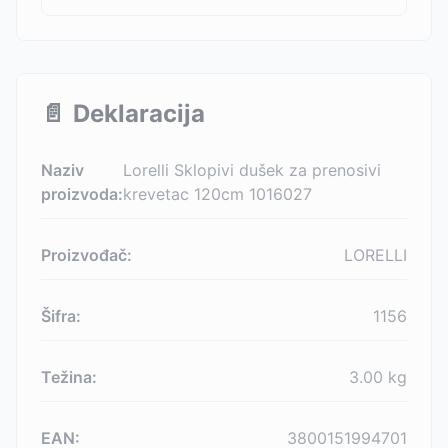
📄
Deklaracija
Naziv
Lorelli Sklopivi dušek za prenosivi
proizvoda:
krevetac 120cm 1016027
Proizvođač:
LORELLI
Šifra:
1156
Težina:
3.00
kg
EAN:
3800151994701