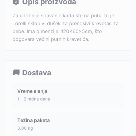
📖
Opis proizvoda
Za udobnije spavanje kada ste na putu, tu je
Lorelli sklopivi dušek za prenosivi krevetac za
bebe. Ima dimenzije: 120x60x5cm, što
odgovara većini putnih krevetića.
🚚
Dostava
Vreme slanja
1 - 2 radna dana
Težina paketa
3.00
kg