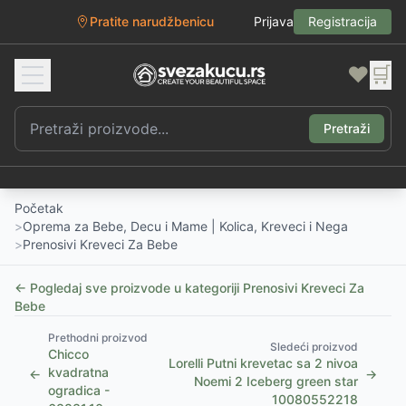
Pratite narudžbenicu
Prijava
Registracija
❤️
🛒
Pretraži
Početak
>
Oprema za Bebe, Decu i Mame | Kolica, Kreveci i Nega
>
Prenosivi Kreveci Za Bebe
← Pogledaj sve proizvode u kategoriji
Prenosivi Kreveci Za
Bebe
Prethodni proizvod
Sledeći proizvod
Chicco
Lorelli Putni krevetac sa 2 nivoa
kvadratna
←
→
Noemi 2 Iceberg green star
ogradica -
10080552218