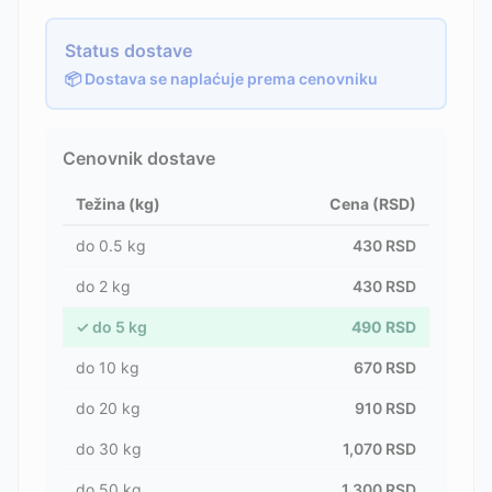
Status dostave
📦 Dostava se naplaćuje prema cenovniku
Cenovnik dostave
Težina (kg)
Cena (RSD)
do
0.5
kg
430
RSD
do
2
kg
430
RSD
✓
do
5
kg
490
RSD
do
10
kg
670
RSD
do
20
kg
910
RSD
do
30
kg
1,070
RSD
do
50
kg
1,300
RSD