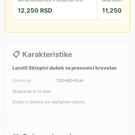
bilo da ste kod kuće ili na putu jer će u
beba može koristit
njemu vaša beba biti bezbedna, bilo da
odmor i igru, bilo d
12,250
RSD
11,250
RS
spava ili se igra. Ima 2...
putujete. Ima 2...
📋
Karakteristike
Lorelli Sklopivi dušek za prenosivi krevetac
Dimenzije
120x60x5cm
Sklapanje iz tri dela
Dolazi u dezenu po slučajnom izboru