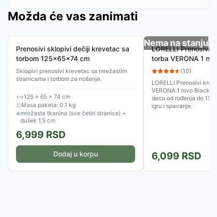
Možda će vas zanimati
Nema na stanju
Prenosivi sklopivi dečiji krevetac sa
LORELLI Prenosivi k
torbom 125x65x74 cm
torba VERONA 1 niv
Green Dots AV100
Sklopivi prenosivi krevetac sa mrežastim
(
10
)
stranicama i torbom za nošenje.
LORELLI Prenosivi kreve
VERONA 1 nivo Black an
↔
125 × 65 × 74 cm
decu od rođenja do 15kg
⚖
Masa paketa: 0.1 kg
igru i spavanje.
◈
mrežasta tkanina (sve četiri stranice) +
dušek 1,5 cm
6,999
RSD
Dodaj u korpu
6,099
RSD