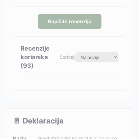
Napišite recenziju
Recenzije
korisnika
Sortiraj:
(
93
)
📄
Deklaracija
Naziv
Produžni kabl na motalici sa šuko