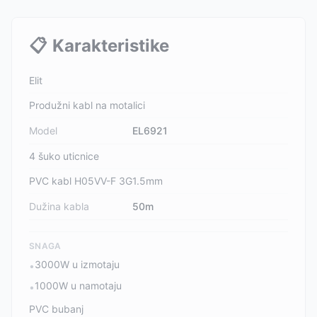
📋
Karakteristike
Elit
Produžni kabl na motalici
Model
EL6921
4 šuko uticnice
PVC kabl H05VV-F 3G1.5mm
Dužina kabla
50m
SNAGA
3000W u izmotaju
•
1000W u namotaju
•
PVC bubanj