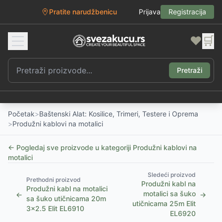
Pratite narudžbenicu
Prijava
Registracija
❤️
🛒
Pretraži
Početak
>
Baštenski Alat: Kosilice, Trimeri, Testere i Oprema
>
Produžni kablovi na motalici
← Pogledaj sve proizvode u kategoriji
Produžni kablovi na
motalici
Sledeći proizvod
Prethodni proizvod
Produžni kabl na
Produžni kabl na motalici
motalici sa šuko
←
→
sa šuko utičnicama 20m
utičnicama 25m Elit
3x2.5 Elit EL6910
EL6920