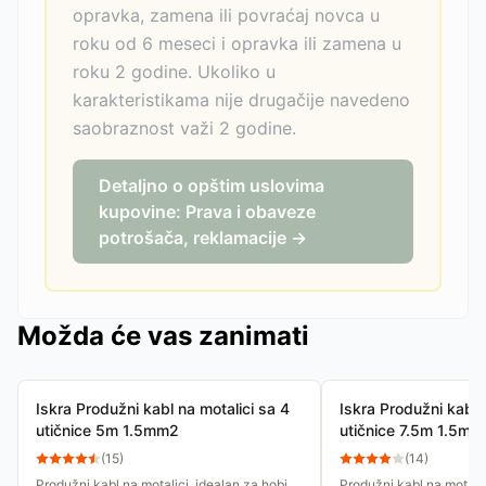
opravka, zamena ili povraćaj novca u
roku od 6 meseci i opravka ili zamena u
roku 2 godine. Ukoliko u
karakteristikama nije drugačije navedeno
saobraznost važi 2 godine.
Detaljno o opštim uslovima
kupovine: Prava i obaveze
potrošača, reklamacije →
Možda će vas zanimati
Iskra Produžni kabl na motalici sa 4
Iskra Produžni kabl 
utičnice 5m 1.5mm2
utičnice 7.5m 1.5mm
(
15
)
(
14
)
Produžni kabl na motalici, idealan za hobi
Produžni kabl na motalic