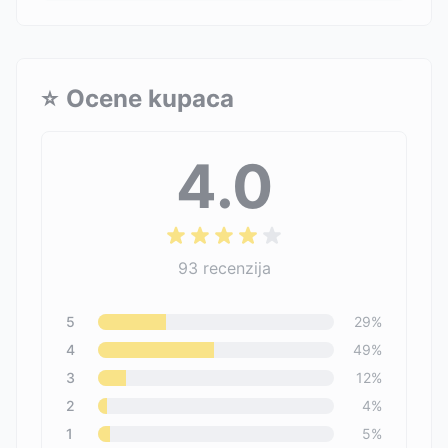
⭐
Ocene kupaca
4.0
93
recenzija
5
29
%
4
49
%
3
12
%
2
4
%
1
5
%