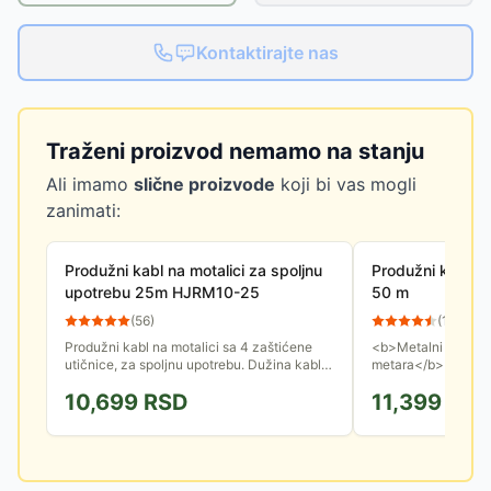
Kontaktirajte nas
Traženi proizvod nemamo na stanju
Ali imamo
slične proizvode
koji bi vas mogli
zanimati:
Produžni kabl na motalici za spoljnu
Produžni kabl n
upotrebu 25m HJRM10-25
50 m
(
56
)
(
162
)
Produžni kabl na motalici sa 4 zaštićene
<b>Metalni nosač i
utičnice, za spoljnu upotrebu. Dužina kabla
metara</b>
je 25 metara, 3x1.5mm2.
10,699
RSD
11,399
RS