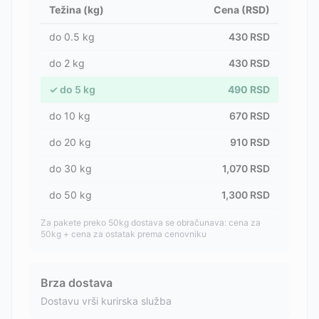
Težina (kg)
Cena (RSD)
do
0.5
kg
430
RSD
do
2
kg
430
RSD
✓
do
5
kg
490
RSD
do
10
kg
670
RSD
do
20
kg
910
RSD
do
30
kg
1,070
RSD
do
50
kg
1,300
RSD
Za pakete preko 50kg dostava se obračunava: cena za
50kg + cena za ostatak prema cenovniku
Brza dostava
Dostavu vrši kurirska služba