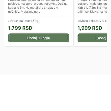
poslove, majstore, građevinarstvo... Dužina
poslove, majstore, građe
kabla je 5m. Na motalici se nalaze 4
kabla je 7.5m. Na motali
utičnice. Maksimalno...
utičnice. Maksimalno...
⚖
Masa paketa: 1.5 kg
⚖
Masa paketa: 2.0 kg
1,799
RSD
1,999
RSD
Dodaj u korpu
Dodaj u 