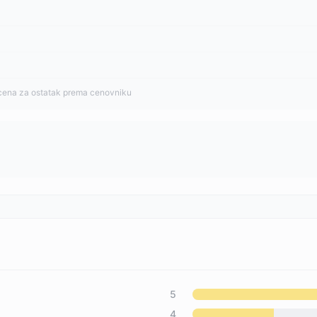
cena za ostatak prema cenovniku
5
4