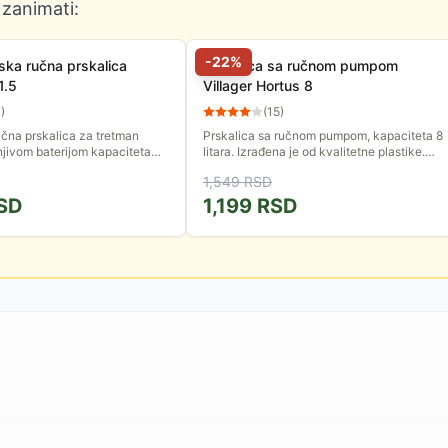
 zanimati:
-
22
%
ska ručna prskalica
Prskalica sa ručnom pumpom
1.5
Villager Hortus 8
0
)
(
15
)
čna prskalica za tretman
Prskalica sa ručnom pumpom, kapaciteta 8
unjivom baterijom kapaciteta
litara. Izrađena je od kvalitetne plastike.
a rezervoara ove prskalice je
Omogućiće vam da uz odgovarajuća
1,549
RSD
e proizvodi...
hemijska sredstva brzo i lako...
SD
1,199
RSD