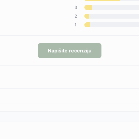
3
2
1
Napišite recenziju