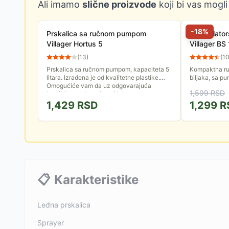
Ali imamo
slične proizvode
koji bi vas mogli
-
18
%
Prskalica sa ručnom pumpom
Akumulator
Villager Hortus 5
Villager BS 
(
13
)
(
1
Prskalica sa ručnom pumpom, kapaciteta 5
Kompaktna ru
litara. Izrađena je od kvalitetne plastike.
biljaka, sa p
Omogućiće vam da uz odgovarajuća
2Ah. Zapremin
1,599
RSD
hemijska sredstva brzo i lako...
1.5 lit. Tiha, n
1,429
RSD
1,299
R
📋
Karakteristike
Leđna prskalica
Sprayer