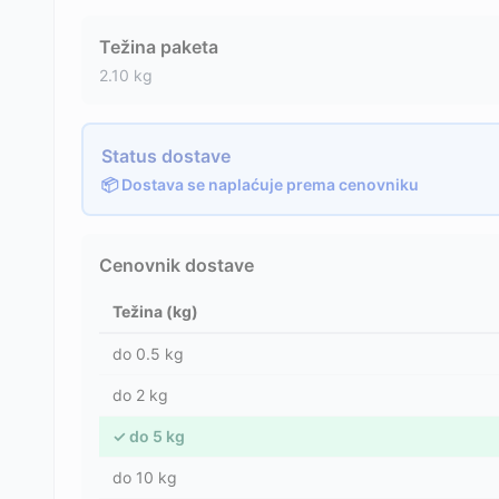
Težina paketa
2.10
kg
Status dostave
📦 Dostava se naplaćuje prema cenovniku
Cenovnik dostave
Težina (kg)
do
0.5
kg
do
2
kg
✓
do
5
kg
do
10
kg