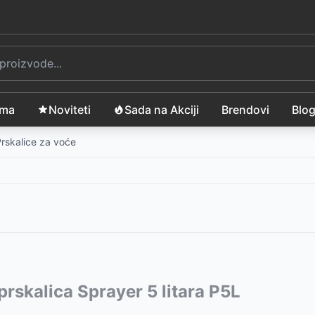
ama
Noviteti
Sada na Akciji
Brendovi
Blo
rskalice za voće
vode:
prskalica Sprayer 5 litara P5L
-
799
RSD
L FZO 8060
29
RSD
-
1999
RSD