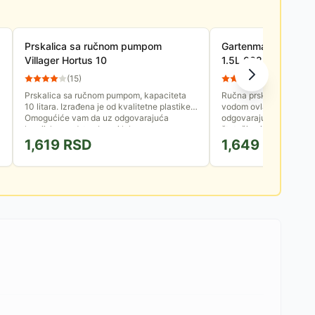
Prskalica sa ručnom pumpom
Gartenmax Ručna prs
Villager Hortus 10
1.5L 0322036
(
15
)
(
61
)
Prskalica sa ručnom pumpom, kapaciteta
Ručna prskalica koja ć
10 litara. Izrađena je od kvalitetne plastike.
vodom ovlažite vaše kućn
Omogućiće vam da uz odgovarajuća
odgovarajućim sredstvim
hemijska sredstva brzo i lako...
štetočina i bolesti.
1,619
RSD
1,649
RSD