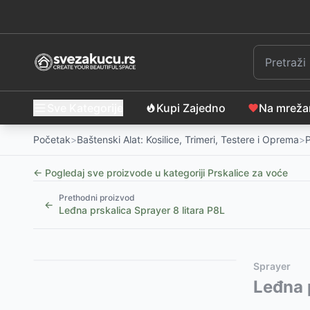
Sve Kategorije
Kupi Zajedno
Na mrež
Početak
>
Baštenski Alat: Kosilice, Trimeri, Testere i Oprema
>
P
← Pogledaj sve proizvode u kategoriji
Prskalice za voće
Prethodni proizvod
←
Leđna prskalica Sprayer 8 litara P8L
Slični proizvodi
Alternative za rasprodati proizvod
Sprayer
Iskra ERO Ručna prskalica za biljke 2L SX-5073-6R
Ovaj proizvod nije dostupan, pogledajte slične proiz
Leđna 
Fieldmann Ručna baštenska prskalica sa pumpom 5
Prskalica sa ručnom pumpom Villager Hortus 5
-
14