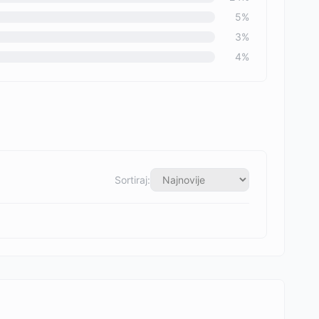
5
%
3
%
4
%
Sortiraj: