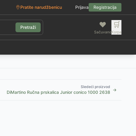
Pratite narudžbenicu
Prijava
Registracija
❤️
🛒
Pretraži
Sačuvano
Korpa
g
Sledeći proizvod
→
DiMartino Ručna prskalica Junior conico 1000 2638