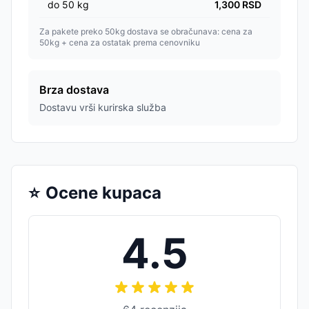
do
50
kg
1,300
RSD
Za pakete preko 50kg dostava se obračunava: cena za
50kg + cena za ostatak prema cenovniku
Brza dostava
Dostavu vrši kurirska služba
⭐
Ocene kupaca
4.5