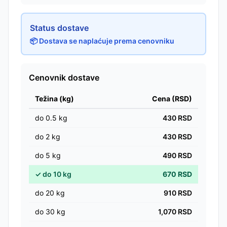
Status dostave
📦 Dostava se naplaćuje prema cenovniku
Cenovnik dostave
Težina (kg)
Cena (RSD)
do
0.5
kg
430
RSD
do
2
kg
430
RSD
do
5
kg
490
RSD
✓
do
10
kg
670
RSD
do
20
kg
910
RSD
do
30
kg
1,070
RSD