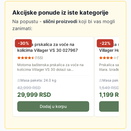
Akcijske ponude iz iste kategorije
Na popustu -
slični proizvodi
koji bi vas mogli
zanimati:
-
30
%
-
22
%
Motorna prskalica za voće na
Prskalica sa r
kolicima Villager VS 30 027967
Villager Hortus 
(
155
)
(
15
)
Motorna baštenska prskalica za voće na
Prskalica sa ručno
kolicima Villager VS 30 dolazi sa
litara. Izrađena je o
dvotaktnim motorom snage 0.9 KS.
Omogućiće vam da 
Zapremina prskalice je 30 litara i u...
hemijska sredstva br
⚖
Masa paketa: 24.0 kg
⚖
Masa paketa: 1.7
42,999
RSD
1,549
RSD
29,999
RSD
1,199
RSD
Dodaj u korpu
Doda