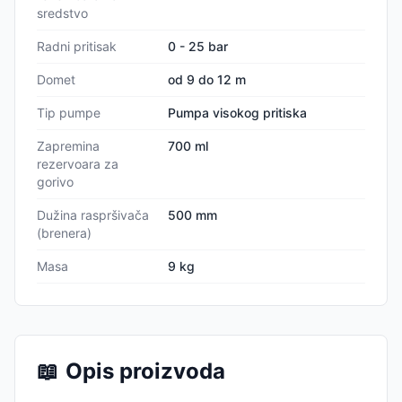
sredstvo
Radni pritisak
0 - 25 bar
Domet
od 9 do 12 m
Tip pumpe
Pumpa visokog pritiska
Zapremina
700 ml
rezervoara za
gorivo
Dužina raspršivača
500 mm
(brenera)
Masa
9 kg
📖
Opis proizvoda