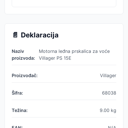
📄
Deklaracija
Naziv
Motorna leđna prskalica za voće
proizvoda:
Villager PS 15E
Proizvođač:
Villager
Šifra:
68038
Težina:
9.00
kg
EAN:
N/A