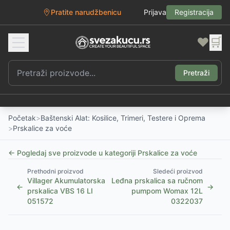
Pratite narudžbenicu
Prijava
Registracija
❤️
🛒
Pretraži
Početak
>
Baštenski Alat: Kosilice, Trimeri, Testere i Oprema
>
Prskalice za voće
← Pogledaj sve proizvode u kategoriji
Prskalice za voće
Prethodni proizvod
Sledeći proizvod
Villager Akumulatorska
Leđna prskalica sa ručnom
←
→
prskalica VBS 16 LI
pumpom Womax 12L
051572
0322037