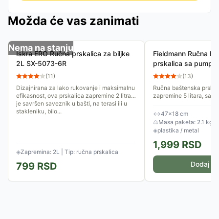
Možda će vas zanimati
Nema na stanju
Iskra ERO Ručna prskalica za biljke
Fieldmann Ručna ba
2L SX-5073-6R
prskalica sa pump
(
11
)
(
13
)
Dizajnirana za lako rukovanje i maksimalnu
Ručna baštenska prska
efikasnost, ova prskalica zapremine 2 litra
zapremine 5 litara, sa 
je savršen saveznik u bašti, na terasi ili u
pritiskom od 2,5 bara. I
stakleniku, bilo...
mlaznicu, ventil za smanj
↔
47×18 cm
⚖
Masa paketa: 2.1 kg
◈
plastika / metal
1,999
RSD
◈
Zapremina: 2L | Tip: ručna prskalica
Dodaj u 
799
RSD