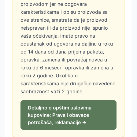
proizvodom jer ne odgovara
karakteristikama i opisu proizvoda sa
ove stranice, smatrate da je proizvod
neispravan ili da proizvod nije ispunio
vaša očekivanja, imate pravo na
odustanak od ugovora na daljinu u roku
od 14 dana od dana prijema paketa,
opravka, zamena ili povraćaj novca u
roku od 6 meseci i opravka ili zamena u
roku 2 godine. Ukoliko u
karakteristikama nije drugačije navedeno
saobraznost važi 2 godine.
Detaljno o opštim uslovima
kupovine: Prava i obaveze
potrošača, reklamacije →