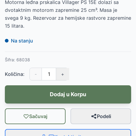
Motorna leđna prskalica Villager PS 15E dolazi sa
dvotaktnim motorom zapremine 25 cm³. Masa je
svega 9 kg. Rezervoar za hemijske rastvore zapremine
15 litara.
Na stanju
Šifra:
68038
Količina:
-
+
Dodaj u Korpu
Sačuvaj
Podeli