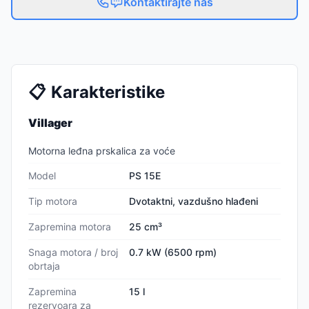
Kontaktirajte nas
📋
Karakteristike
Villager
Motorna leđna prskalica za voće
Model
PS 15E
Tip motora
Dvotaktni, vazdušno hlađeni
Zapremina motora
25 cm³
Snaga motora / broj
0.7 kW (6500 rpm)
obrtaja
Zapremina
15 l
rezervoara za