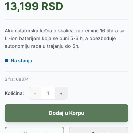
13,199
RSD
Akumulatorska leđna prskalica zapremine 16 litara sa
Li-ion baterijom koja se puni 5-6 h, a obezbeđuje
autonomiju rada u trajanju do 5h.
Na stanju
Šifra:
68374
Količina:
-
+
Dodaj u Korpu