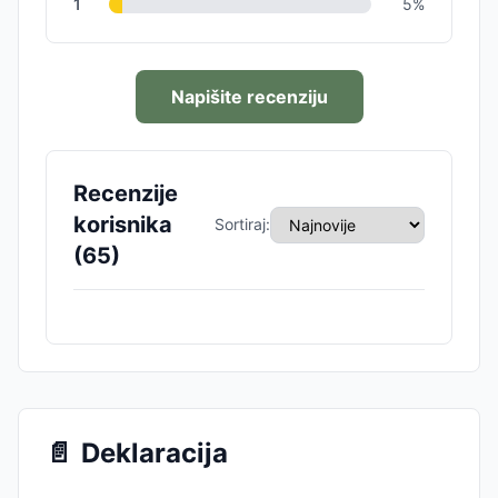
1
5
%
Napišite recenziju
Recenzije
korisnika
Sortiraj:
(
65
)
📄
Deklaracija