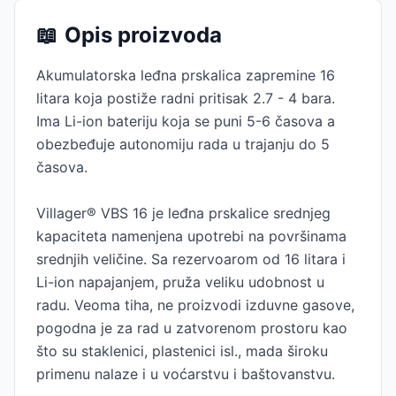
📖
Opis proizvoda
Akumulatorska leđna prskalica zapremine 16
litara koja postiže radni pritisak 2.7 - 4 bara.
Ima Li-ion bateriju koja se puni 5-6 časova a
obezbeđuje autonomiju rada u trajanju do 5
časova.
Villager® VBS 16 je leđna prskalice srednjeg
kapaciteta namenjena upotrebi na površinama
srednjih veličine. Sa rezervoarom od 16 litara i
Li-ion napajanjem, pruža veliku udobnost u
radu. Veoma tiha, ne proizvodi izduvne gasove,
pogodna je za rad u zatvorenom prostoru kao
što su staklenici, plastenici isl., mada široku
primenu nalaze i u voćarstvu i baštovanstvu.