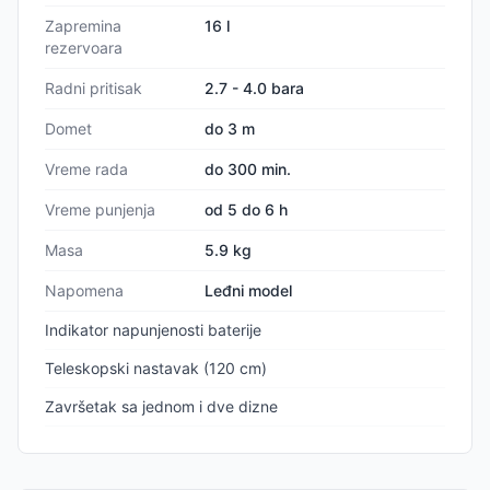
Zapremina
16 l
rezervoara
Radni pritisak
2.7 - 4.0 bara
Domet
do 3 m
Vreme rada
do 300 min.
Vreme punjenja
od 5 do 6 h
Masa
5.9 kg
Napomena
Leđni model
Indikator napunjenosti baterije
Teleskopski nastavak (120 cm)
Završetak sa jednom i dve dizne