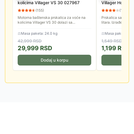
kolicima Villager VS 30 027967
Villager Hortus 
(
155
)
(
15
)
Motorna baštenska prskalica za voće na
Prskalica sa ručno
kolicima Villager VS 30 dolazi sa
litara. Izrađena je o
dvotaktnim motorom snage 0.9 KS.
Omogućiće vam da 
Zapremina prskalice je 30 litara i u...
hemijska sredstva br
⚖
Masa paketa: 24.0 kg
⚖
Masa paketa: 1.7
42,999
RSD
1,549
RSD
29,999
RSD
1,199
RSD
Dodaj u korpu
Doda