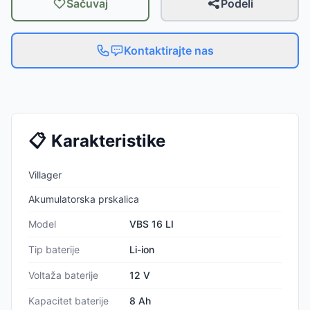
Sačuvaj
Podeli
Kontaktirajte nas
📋
Karakteristike
Villager
Akumulatorska prskalica
Model
VBS 16 LI
Tip baterije
Li-ion
Voltaža baterije
12 V
Kapacitet baterije
8 Ah