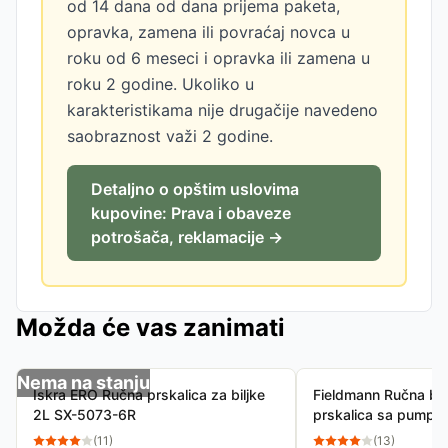
od 14 dana od dana prijema paketa,
opravka, zamena ili povraćaj novca u
roku od 6 meseci i opravka ili zamena u
roku 2 godine. Ukoliko u
karakteristikama nije drugačije navedeno
saobraznost važi 2 godine.
Detaljno o opštim uslovima
kupovine: Prava i obaveze
potrošača, reklamacije →
Možda će vas zanimati
Nema na stanju
Iskra ERO Ručna prskalica za biljke
Fieldmann Ručna ba
2L SX-5073-6R
prskalica sa pump
(
11
)
(
13
)