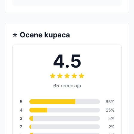
⭐
Ocene kupaca
4.5
65
recenzija
5
65
%
4
25
%
3
5
%
2
2
%