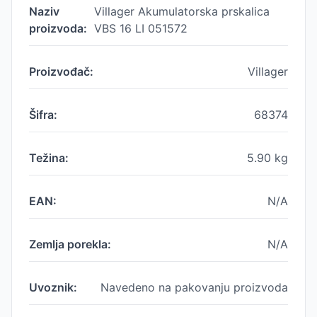
Naziv
Villager Akumulatorska prskalica
proizvoda:
VBS 16 LI 051572
Proizvođač:
Villager
Šifra:
68374
Težina:
5.90
kg
EAN:
N/A
Zemlja porekla:
N/A
Uvoznik:
Navedeno na pakovanju proizvoda