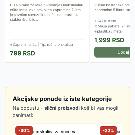
Dizajnirana za lako rukovanje i maksimalnu
Ručna baštenska prska
efikasnost, ova prskalica zapremine 2 litra
zapremine 5 litara, sa 
je savršen saveznik u bašti, na terasi ili u
pritiskom od 2,5 bara. I
stakleniku, bilo...
mlaznicu, ventil za smanj
↔
47×18 cm
⚖
Masa paketa: 2.1 kg
◈
plastika / metal
1,999
RSD
◈
Zapremina: 2L | Tip: ručna prskalica
Dodaj u 
799
RSD
Akcijske ponude iz iste kategorije
Na popustu -
slični proizvodi
koji bi vas mogli
zanimati:
-
30
%
-
22
%
Motorna prskalica za voće na
Prskalica sa r