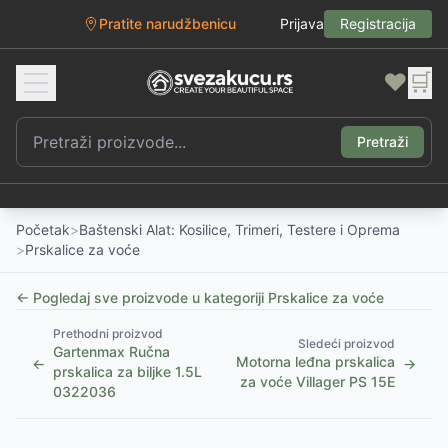
Pratite narudžbenicu
Prijava
Registracija
❤️
🛒
Pretraži
Početak
>
Baštenski Alat: Kosilice, Trimeri, Testere i Oprema
>
Prskalice za voće
← Pogledaj sve proizvode u kategoriji
Prskalice za voće
Prethodni proizvod
Sledeći proizvod
Gartenmax Ručna
Motorna leđna prskalica
←
→
prskalica za biljke 1.5L
za voće Villager PS 15E
0322036
1
/
2