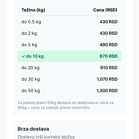
Težina (kg)
Cena (RSD)
do
0.5
kg
430
RSD
do
2
kg
430
RSD
do
5
kg
490
RSD
✓
do
10
kg
670
RSD
do
20
kg
910
RSD
do
30
kg
1,070
RSD
do
50
kg
1,300
RSD
Za pakete preko 50kg dostava se obračunava: cena za
50kg + cena za ostatak prema cenovniku
Brza dostava
Dostavu vrši kurirska služba