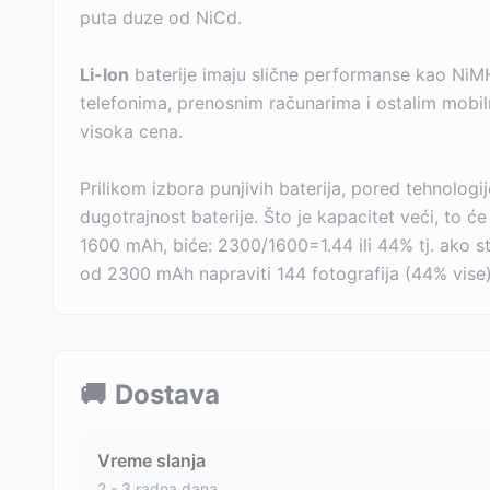
puta duze od NiCd.
Li-Ion
baterije imaju slične performanse kao NiMH
telefonima, prenosnim računarima i ostalim mobil
visoka cena.
Prilikom izbora punjivih baterija, pored tehnologij
dugotrajnost baterije. Što je kapacitet veći, to 
1600 mAh, biće: 2300/1600=1.44 ili 44% tj. ako s
od 2300 mAh napraviti 144 fotografija (44% vise).
🚚
Dostava
Vreme slanja
2 - 3 radna dana