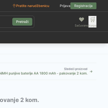
Pratite narudžbenicu
Prijava
Registracija
❤️
🛒
Pretraži
Sačuvano
Korpa
g
Sledeći proizvod
→
NiMH punjive baterije AA 1800 mAh - pakovanje 2 kom.
ovanje 2 kom.