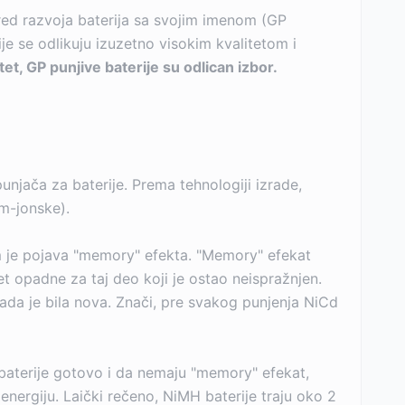
ored razvoja baterija sa svojim imenom (GP
je se odlikuju izuzetno visokim kvalitetom i
itet, GP punjive baterije su odlican izbor.
njača za baterije. Prema tehnologiji izrade,
um-jonske).
lem je pojava "memory" efekta. "Memory" efekat
tet opadne za taj deo koji je ostao neispražnjen.
kada je bila nova. Znači, pre svakog punjenja NiCd
 baterije gotovo i da nemaju "memory" efekat,
energiju. Laički rečeno, NiMH baterije traju oko 2