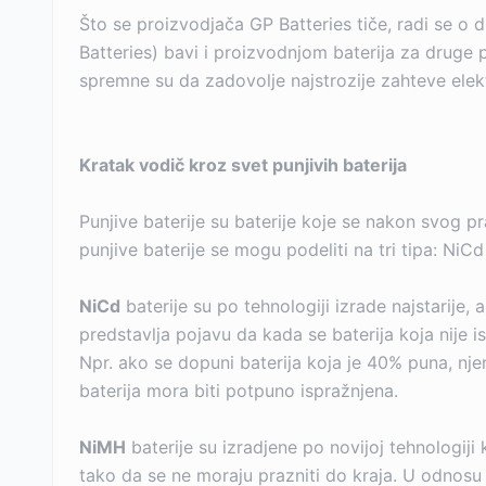
Što se proizvodjača GP Batteries tiče, radi se o 
Batteries) bavi i proizvodnjom baterija za druge 
spremne su da zadovolje najstrozije zahteve elek
Kratak vodič kroz svet punjivih baterija
Punjive baterije su baterije koje se nakon svog 
punjive baterije se mogu podeliti na tri tipa: NiC
NiCd
baterije su po tehnologiji izrade najstarije
predstavlja pojavu da kada se baterija koja nije i
Npr. ako se dopuni baterija koja je 40% puna, nje
baterija mora biti potpuno ispražnjena.
NiMH
baterije su izradjene po novijoj tehnologi
tako da se ne moraju prazniti do kraja. U odnosu 