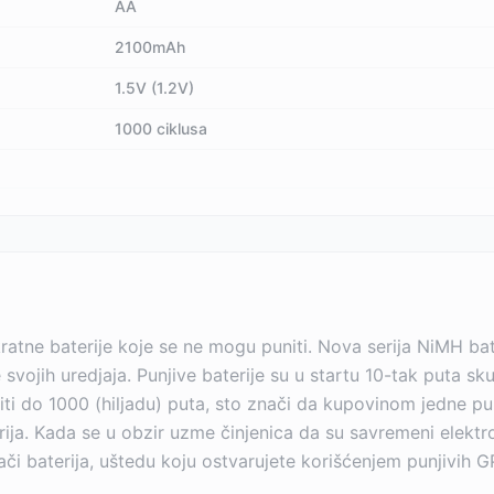
AA
2100mAh
1.5V (1.2V)
1000 ciklusa
kratne baterije koje se ne mogu puniti. Nova serija NiMH ba
 svojih uredjaja. Punjive baterije su u startu 10-tak puta sk
ti do 1000 (hiljadu) puta, sto znači da kupovinom jedne pun
ija. Kada se u obzir uzme činjenica da su savremeni elektron
 baterija, uštedu koju ostvarujete korišćenjem punjivih GP