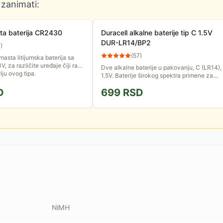
 zanimati:
a baterija CR2430
Duracell alkalne baterije tip C 1.5V
DUR-LR14/BP2
7
)
(
57
)
sta litijumska baterija sa
 za različite uređaje čiji rad
Dve alkalne baterije u pakovanju, C (LR14),
iju ovog tipa.
1.5V. Baterije širokog spektra primene za
kućne uređaje, dečije igračke, satove...
D
699
RSD
Odlikuje ih dug radni...
NiMH