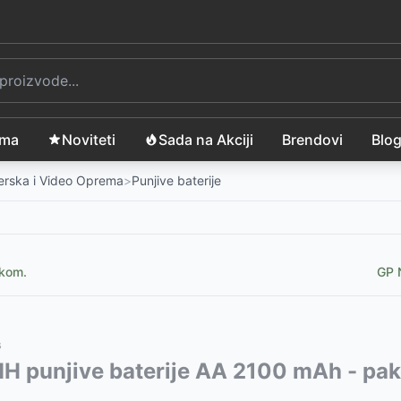
ama
Noviteti
Sada na Akciji
Brendovi
Blo
merska i Video Oprema
>
Punjive baterije
 kom.
GP 
s
vode:
H punjive baterije AA 2100 mAh - pak
-
1299
RSD
-
RSD
1599
RSD