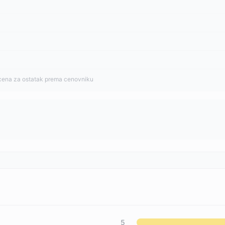
cena za ostatak prema cenovniku
5