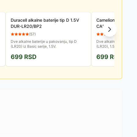
Duracell alkalne baterije tip D 1.5V
Camelion alkalne bat
DUR-LR20/BP2
CAM-LR20/BP2
(
57
)
(
57
)
Dve alkalne baterije u pakovanju, tip D
Dve alkalne baterije u p
(LR20) iz Basic serije, 1.5V.
(LR20), 1.5V. Baterije š
primene za kućne uređaj
699
RSD
699
RSD
satove... Odlikuje ih dug.