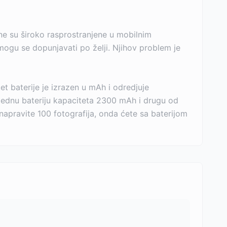
ne su široko rasprostranjene u mobilnim
mogu se dopunjavati po želji. Njihov problem je
tet baterije je izrazen u mAh i odredjuje
o jednu bateriju kapaciteta 2300 mAh i drugu od
apravite 100 fotografija, onda ćete sa baterijom