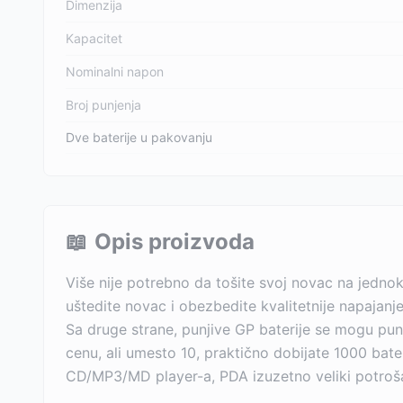
Dimenzija
Kapacitet
Nominalni napon
Broj punjenja
Dve baterije u pakovanju
📖
Opis proizvoda
Više nije potrebno da tošite svoj novac na jedno
uštedite novac i obezbedite kvalitetnije napajanje
Sa druge strane, punjive GP baterije se mogu puni
cenu, ali umesto 10, praktično dobijate 1000 bater
CD/MP3/MD player-a, PDA izuzetno veliki potrošači