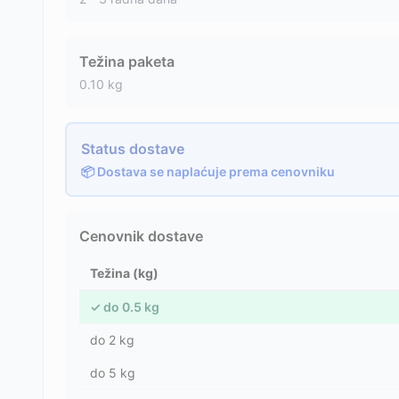
Težina paketa
0.10
kg
Status dostave
📦 Dostava se naplaćuje prema cenovniku
Cenovnik dostave
Težina (kg)
✓
do
0.5
kg
do
2
kg
do
5
kg