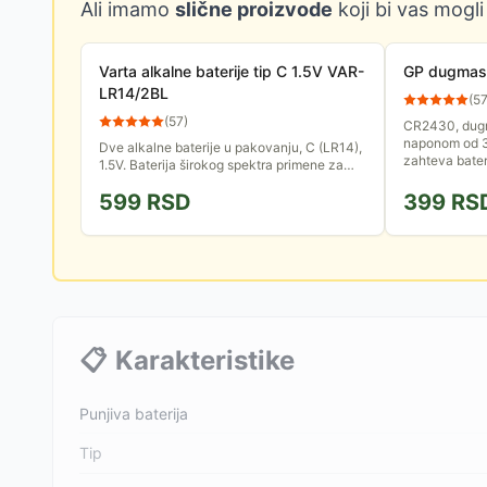
Ali imamo
slične proizvode
koji bi vas mogli
Varta alkalne baterije tip C 1.5V VAR-
GP dugmast
LR14/2BL
(
5
(
57
)
CR2430, dugma
naponom od 3V,
Dve alkalne baterije u pakovanju, C (LR14),
zahteva bater
1.5V. Baterija širokog spektra primene za
kućne uređaje, dečije igračke, satove...
599
RSD
399
RS
Odlikuje je dug radni...
📋
Karakteristike
Punjiva baterija
Tip