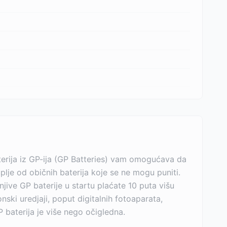
terija iz GP-ija (GP Batteries) vam omogućava da
uplje od običnih baterija koje se ne mogu puniti.
jive GP baterije u startu plaćate 10 puta višu
ski uredjaji, poput digitalnih fotoaparata,
 baterija je više nego očigledna.