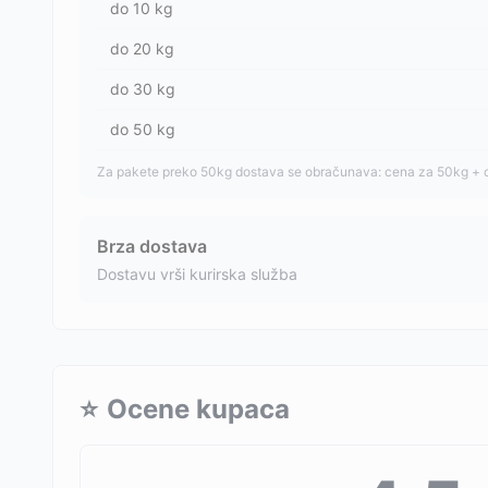
do
10
kg
do
20
kg
do
30
kg
do
50
kg
Za pakete preko 50kg dostava se obračunava: cena za 50kg + 
Brza dostava
Dostavu vrši kurirska služba
⭐
Ocene kupaca