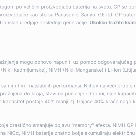
drugom po veličini proizvodjaču baterija na svetu. GP se p
proizvodjače kao sto su Panasonic, Sanyo, GE itd. GP bateri
tronskih uredjaje poslednje generacije.
Ukoliko tražite kval
pražnjenja mogu ponovo napuniti uz pomoć odgovarajućeg pu
d (Nikl-Kadmijumske), NiMH (Nikl-Manganske) i Li-Ion (Litij
, a samim tim i najslabijih performansi. Njihov najveći prob
spražnjena do kraja, stavi na punjenje i dopuni, njen kapaci
n kapacitet postaje 40% manji, tj. trajaće 40% kraće nego 
ji koja drastično smanjuje pojavu "memory" efekta. NiMH GP
na NiCd, NiMH baterije znatno bolje akumuliraju električnu 