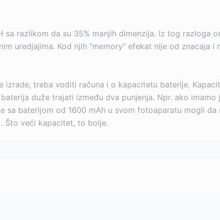
 sa razlikom da su 35% manjih dimenzija. Iz tog razloga o
nim uredjajima. Kod njih "memory" efekat nije od znacaja i 
e izrade, treba voditi računa i o kapacitetu baterije. Kapaci
će baterija duže trajati između dva punjenja. Npr. ako imam
te sa baterijom od 1600 mAh u svom fotoaparatu mogli da n
 Što veći kapacitet, to bolje.