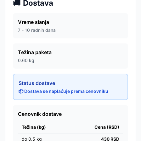
🚚
Dostava
Vreme slanja
7 - 10 radnih dana
Težina paketa
0.60
kg
Status dostave
📦 Dostava se naplaćuje prema cenovniku
Cenovnik dostave
Težina (kg)
Cena (RSD)
do
0.5
kg
430
RSD