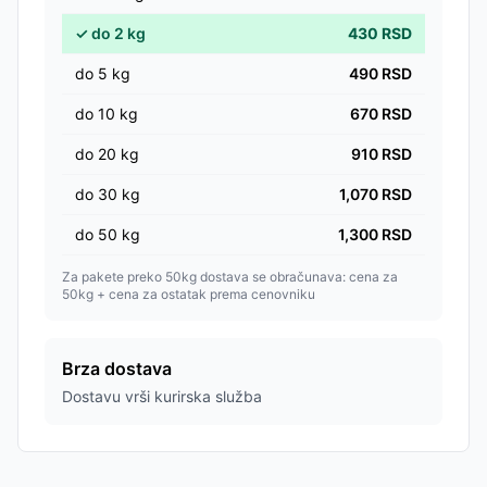
✓
do
2
kg
430
RSD
do
5
kg
490
RSD
do
10
kg
670
RSD
do
20
kg
910
RSD
do
30
kg
1,070
RSD
do
50
kg
1,300
RSD
Za pakete preko 50kg dostava se obračunava: cena za
50kg + cena za ostatak prema cenovniku
Brza dostava
Dostavu vrši kurirska služba