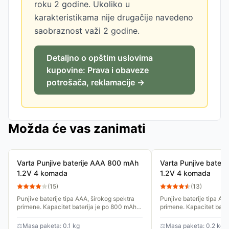
roku 2 godine. Ukoliko u
karakteristikama nije drugačije navedeno
saobraznost važi 2 godine.
Detaljno o opštim uslovima
kupovine: Prava i obaveze
potrošača, reklamacije →
Možda će vas zanimati
Varta Punjive baterije AAA 800 mAh
Varta Punjive bater
1.2V 4 komada
1.2V 4 komada
(
15
)
(
13
)
Punjive baterije tipa AAA, širokog spektra
Punjive baterije tipa AA
primene. Kapacitet baterija je po 800 mAh a
primene. Kapacitet bate
napon 1.2 V. U pakovanju su 4 baterije, bez
a napon 1.2 V. U pakovan
punjača.
bez punjača.
⚖
Masa paketa: 0.1 kg
⚖
Masa paketa: 0.2 kg