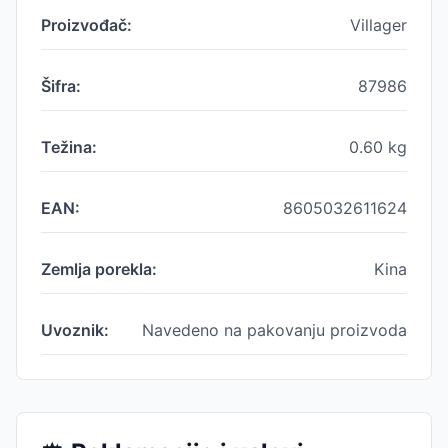
Proizvođač:
Villager
Šifra:
87986
Težina:
0.60
kg
EAN:
8605032611624
Zemlja porekla:
Kina
Uvoznik:
Navedeno na pakovanju proizvoda