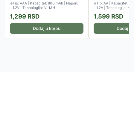
◈
Tip: AAA | Kapacitet: 800 mAh | Napon:
◈
Tip: AA | Kapacitet: 2
1.2V | Tehnologija: Ni-MH
1.2V | Tehnologija: Ni
1,299
RSD
1,599
RSD
Dodaj u korpu
Dodaj u 