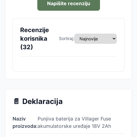
Napišite recenziju
Recenzije
korisnika
Sortiraj:
(
32
)
📄
Deklaracija
Naziv
Punjiva baterija za Villager Fuse
proizvoda:
akumulatorske uređaje 18V 2Ah