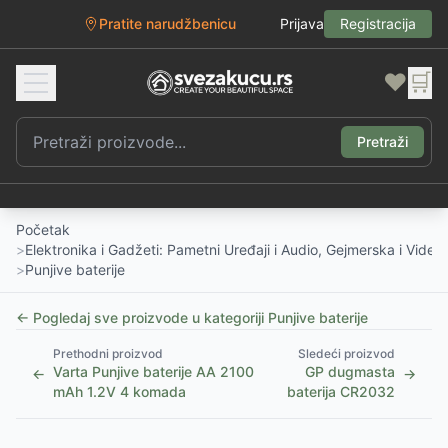
Pratite narudžbenicu
Prijava
Registracija
❤️
🛒
Pretraži
Početak
>
Elektronika i Gadžeti: Pametni Uređaji i Audio, Gejmerska i Vide
>
Punjive baterije
← Pogledaj sve proizvode u kategoriji
Punjive baterije
Prethodni proizvod
Sledeći proizvod
Varta Punjive baterije AA 2100
GP dugmasta
←
→
mAh 1.2V 4 komada
baterija CR2032