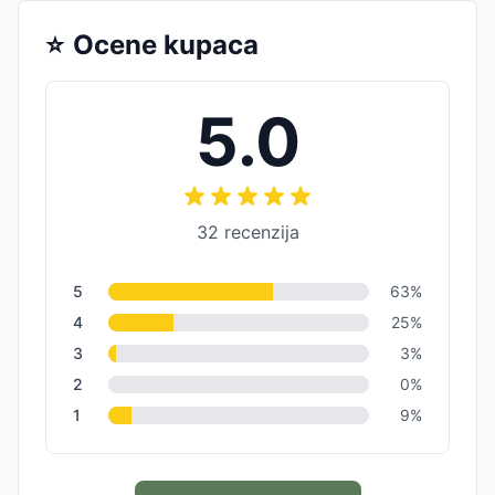
⭐
Ocene kupaca
5.0
32
recenzija
5
63
%
4
25
%
3
3
%
2
0
%
1
9
%