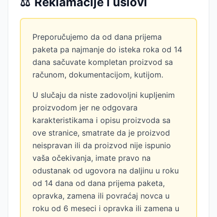
⚖️
Reklamacije i uslovi
Preporučujemo da od dana prijema
paketa pa najmanje do isteka roka od 14
dana sačuvate kompletan proizvod sa
računom, dokumentacijom, kutijom.
U slučaju da niste zadovoljni kupljenim
proizvodom jer ne odgovara
karakteristikama i opisu proizvoda sa
ove stranice, smatrate da je proizvod
neispravan ili da proizvod nije ispunio
vaša očekivanja, imate pravo na
odustanak od ugovora na daljinu u roku
od 14 dana od dana prijema paketa,
opravka, zamena ili povraćaj novca u
roku od 6 meseci i opravka ili zamena u