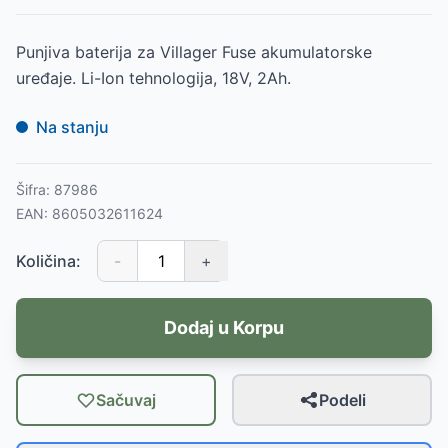
Punjiva baterija za Villager Fuse akumulatorske
uređaje. Li-Ion tehnologija, 18V, 2Ah.
Na stanju
Šifra:
87986
EAN:
8605032611624
Količina:
-
+
Dodaj u Korpu
Sačuvaj
Podeli