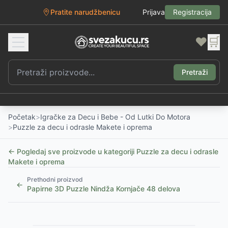
Pratite narudžbenicu
Prijava
Registracija
❤️
🛒
Pretraži
Početak
>
Igračke za Decu i Bebe - Od Lutki Do Motora
>
Puzzle za decu i odrasle Makete i oprema
← Pogledaj sve proizvode u kategoriji
Puzzle za decu i odrasle
Makete i oprema
Prethodni proizvod
←
Papirne 3D Puzzle Nindža Kornjače 48 delova
1
/
2