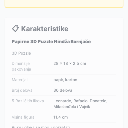
📋
Karakteristike
Papirne 3D Puzzle Nindža Kornjače
3D Puzzle
Dimenzije
28 x 18 x 2.5 cm
pakovanja
Materijal
papir, karton
Broj delova
30 delova
5 Različitih likova
Leonardo, Rafaelo, Donatelo,
Mikelanđelo i Vojnik
Visina figura
11.4 cm
Ruke i glava se mogu pokretati