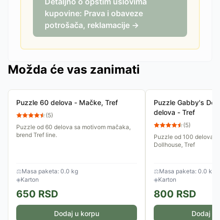
Detaljno o opštim uslovima
kupovine: Prava i obaveze
potrošača, reklamacije →
Možda će vas zanimati
Puzzle 60 delova - Mačke, Tref
Puzzle Gabby's Dol
delova - Tref
(
5
)
(
5
)
Puzzle od 60 delova sa motivom mačaka,
brend Tref line.
Puzzle od 100 delova s
Dollhouse, Tref
⚖
Masa paketa: 0.0 kg
⚖
Masa paketa: 0.0 kg
◈
Karton
◈
Karton
650
RSD
800
RSD
Dodaj u korpu
Dodaj u 