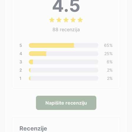
4.5
88
recenzija
5
65
%
4
25
%
3
6
%
2
2
%
1
2
%
Napišite recenziju
Recenzije