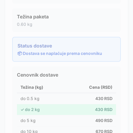
Težina paketa
0.60
kg
Status dostave
📦 Dostava se naplaćuje prema cenovniku
Cenovnik dostave
Težina (kg)
Cena (RSD)
do
0.5
kg
430
RSD
✓
do
2
kg
430
RSD
do
5
kg
490
RSD
do
10
kg
670
RSD