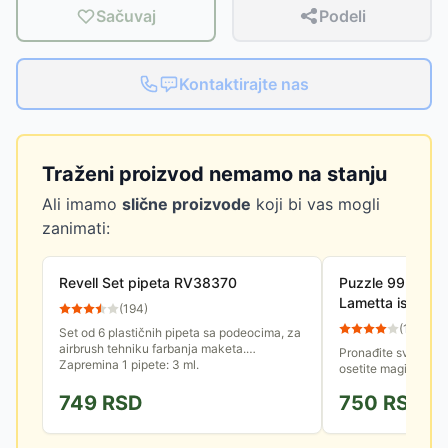
Sačuvaj
Podeli
Kontaktirajte nas
Traženi proizvod nemamo na stanju
Ali imamo
slične proizvode
koji bi vas mogli
zanimati:
Revell Set pipeta RV38370
Puzzle 99 delov
Lametta is the 
(
194
)
Ravensburger 1
(
14
)
Set od 6 plastičnih pipeta sa podeocima, za
airbrush tehniku farbanja maketa.
Pronađite svoj motiv
Zapremina 1 pipete: 3 ml.
osetite magiju u sv
Ravensburger puzzl
749
RSD
750
RSD
idealne da ukradete