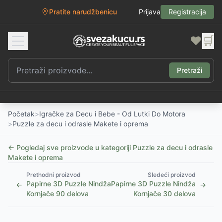
Pratite narudžbenicu
Prijava
Registracija
❤️
🛒
Pretraži
Početak
>
Igračke za Decu i Bebe - Od Lutki Do Motora
>
Puzzle za decu i odrasle Makete i oprema
← Pogledaj sve proizvode u kategoriji
Puzzle za decu i odrasle
Makete i oprema
Prethodni proizvod
Sledeći proizvod
Papirne 3D Puzzle Nindža
Papirne 3D Puzzle Nindža
←
→
Kornjače 90 delova
Kornjače 30 delova
1
/
2