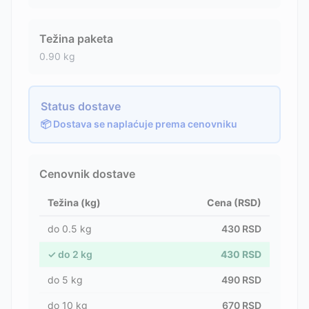
Težina paketa
0.90
kg
Status dostave
📦 Dostava se naplaćuje prema cenovniku
Cenovnik dostave
Težina (kg)
Cena (RSD)
do
0.5
kg
430
RSD
✓
do
2
kg
430
RSD
do
5
kg
490
RSD
do
10
kg
670
RSD