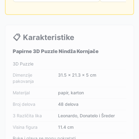
📋
Karakteristike
Papirne 3D Puzzle Nindža Kornjače
3D Puzzle
Dimenzije
31.5 x 21.3 x 5 cm
pakovanja
Materijal
papir, karton
Broj delova
48 delova
3 Različita lika
Leonardo, Donatelo i Šreder
Visina figura
11.4 cm
Ruke i glava se mogu pokretati