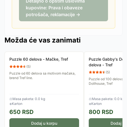
Detaljno o opštim uslovima
kupovine: Prava i obaveze
potrošača, reklamacije →
Možda će vas zanimati
Puzzle 60 delova - Mačke, Tref
Puzzle Gabby's Dol
delova - Tref
(
5
)
(
5
)
Puzzle od 60 delova sa motivom mačaka,
brend Tref line.
Puzzle od 100 delova s
Dollhouse, Tref
⚖
Masa paketa: 0.0 kg
⚖
Masa paketa: 0.0 kg
◈
Karton
◈
Karton
650
RSD
800
RSD
Dodaj u korpu
Dodaj u 