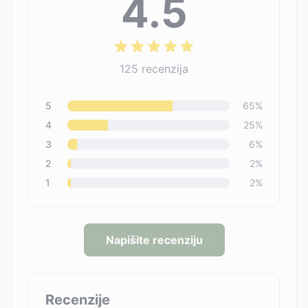
4.5
125
recenzija
5
65
%
4
25
%
3
6
%
2
2
%
1
2
%
Napišite recenziju
Recenzije