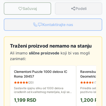
Sačuvaj
Podeli
Kontaktirajte nas
Traženi proizvod nemamo na stanju
Ali imamo
slične proizvode
koji bi vas mogli
zanimati:
Clementoni Puzzle 1000 delova IC
Ravensburger Pu
Roma 39457
Geometric desi
(
20
)
(
10
)
Sastavite sjajnu sliku od 1000 delova
Priredite sebi opuš
izrađenih od kvalitetnog materijala, koji se
pozitivno iskustvo 
savršeno uklapaju, sa vrhunskom štampom.
Ravensburger puzzl
1,199
RSD
1,200
RSD
će Vam, deo po deo, 