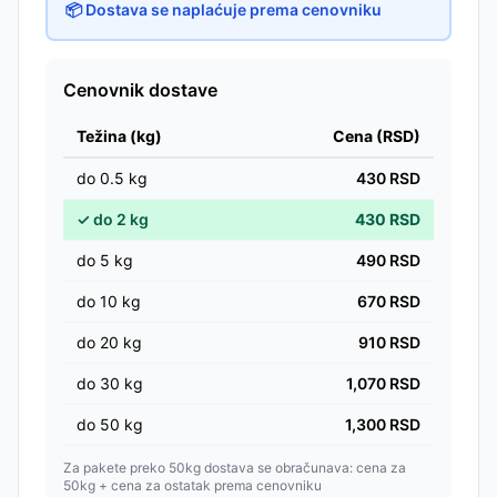
📦 Dostava se naplaćuje prema cenovniku
Cenovnik dostave
Težina (kg)
Cena (RSD)
do
0.5
kg
430
RSD
✓
do
2
kg
430
RSD
do
5
kg
490
RSD
do
10
kg
670
RSD
do
20
kg
910
RSD
do
30
kg
1,070
RSD
do
50
kg
1,300
RSD
Za pakete preko 50kg dostava se obračunava: cena za
50kg + cena za ostatak prema cenovniku