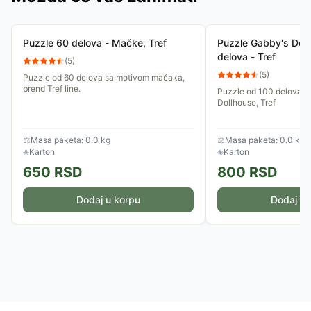
Puzzle 60 delova - Mačke, Tref
Puzzle Gabby's Dol
delova - Tref
(
5
)
(
5
)
Puzzle od 60 delova sa motivom mačaka,
brend Tref line.
Puzzle od 100 delova s
Dollhouse, Tref
⚖
Masa paketa: 0.0 kg
⚖
Masa paketa: 0.0 kg
◈
Karton
◈
Karton
650
RSD
800
RSD
Dodaj u korpu
Dodaj u 