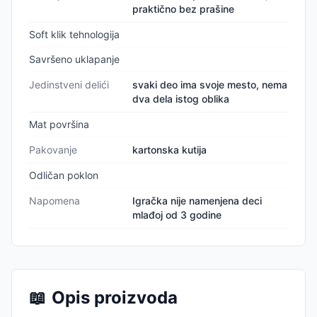
praktično bez prašine
Soft klik tehnologija
Savršeno uklapanje
Jedinstveni delići
svaki deo ima svoje mesto, nema
dva dela istog oblika
Mat površina
Pakovanje
kartonska kutija
Odličan poklon
Napomena
Igračka nije namenjena deci
mlađoj od 3 godine
📖
Opis proizvoda