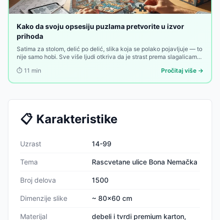
Kako da svoju opsesiju puzlama pretvorite u izvor
prihoda
Satima za stolom, delić po delić, slika koja se polako pojavljuje — to
nije samo hobi. Sve više ljudi otkriva da je strast prema slagalicama
nešto od čega se može zaraditi. Evo kako.
⏱️
11
min
Pročitaj više →
📋
Karakteristike
Uzrast
14-99
Tema
Rascvetane ulice Bona Nemačka
Broj delova
1500
Dimenzije slike
~ 80x60 cm
Materijal
debeli i tvrdi premium karton,