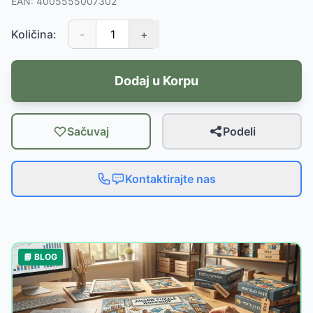
EAN:
4005555007302
Količina:
-
+
Dodaj u Korpu
Sačuvaj
Podeli
Kontaktirajte nas
📘 BLOG