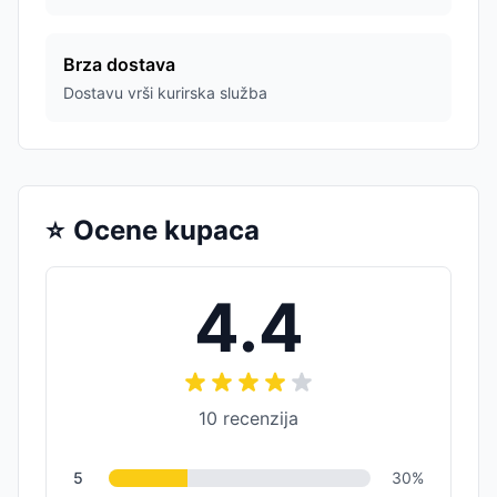
Brza dostava
Dostavu vrši kurirska služba
⭐
Ocene kupaca
4.4
10
recenzija
5
30
%