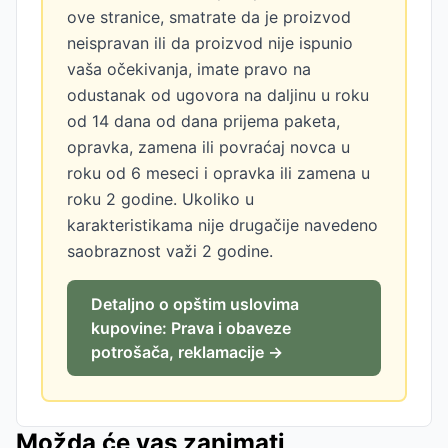
ove stranice, smatrate da je proizvod
neispravan ili da proizvod nije ispunio
vaša očekivanja, imate pravo na
odustanak od ugovora na daljinu u roku
od 14 dana od dana prijema paketa,
opravka, zamena ili povraćaj novca u
roku od 6 meseci i opravka ili zamena u
roku 2 godine. Ukoliko u
karakteristikama nije drugačije navedeno
saobraznost važi 2 godine.
Detaljno o opštim uslovima
kupovine: Prava i obaveze
potrošača, reklamacije →
Možda će vas zanimati