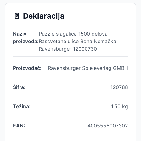
📄
Deklaracija
Naziv
Puzzle slagalica 1500 delova
proizvoda:
Rascvetane ulice Bona Nemačka
Ravensburger 12000730
Proizvođač:
Ravensburger Spieleverlag GMBH
Šifra:
120788
Težina:
1.50
kg
EAN:
4005555007302