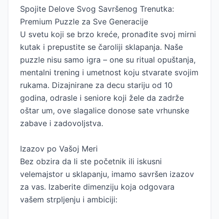
Spojite Delove Svog Savršenog Trenutka:
Premium Puzzle za Sve Generacije
U svetu koji se brzo kreće, pronađite svoj mirni
kutak i prepustite se čaroliji sklapanja. Naše
puzzle nisu samo igra – one su ritual opuštanja,
mentalni trening i umetnost koju stvarate svojim
rukama. Dizajnirane za decu stariju od 10
godina, odrasle i seniore koji žele da zadrže
oštar um, ove slagalice donose sate vrhunske
zabave i zadovoljstva.
Izazov po Vašoj Meri
Bez obzira da li ste početnik ili iskusni
velemajstor u sklapanju, imamo savršen izazov
za vas. Izaberite dimenziju koja odgovara
vašem strpljenju i ambiciji: