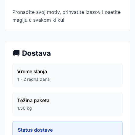
Pronađite svoj motiv, prihvatite izazov i osetite
magiju u svakom kliku!
🚚
Dostava
Vreme slanja
1 - 2 radna dana
Težina paketa
1.50
kg
Status dostave