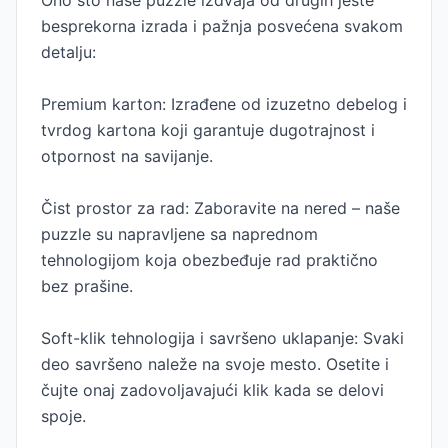
Ono što naše puzzle izdvaja od drugih jeste
besprekorna izrada i pažnja posvećena svakom
detalju:
Premium karton: Izrađene od izuzetno debelog i
tvrdog kartona koji garantuje dugotrajnost i
otpornost na savijanje.
Čist prostor za rad: Zaboravite na nered – naše
puzzle su napravljene sa naprednom
tehnologijom koja obezbeđuje rad praktično
bez prašine.
Soft-klik tehnologija i savršeno uklapanje: Svaki
deo savršeno naleže na svoje mesto. Osetite i
čujte onaj zadovoljavajući klik kada se delovi
spoje.