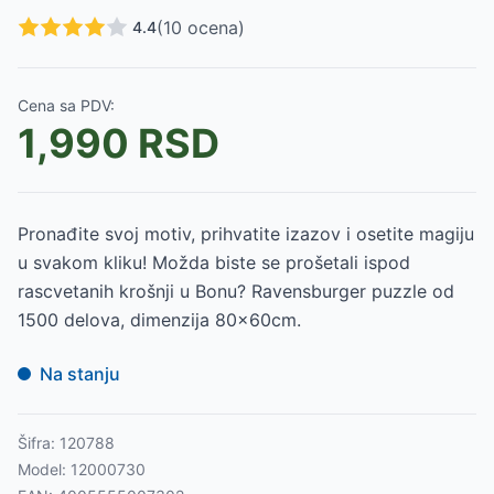
(
10
ocena)
4.4
Cena sa PDV:
1,990
RSD
Pronađite svoj motiv, prihvatite izazov i osetite magiju
u svakom kliku! Možda biste se prošetali ispod
rascvetanih krošnji u Bonu? Ravensburger puzzle od
1500 delova, dimenzija 80x60cm.
Na stanju
Šifra:
120788
Model:
12000730