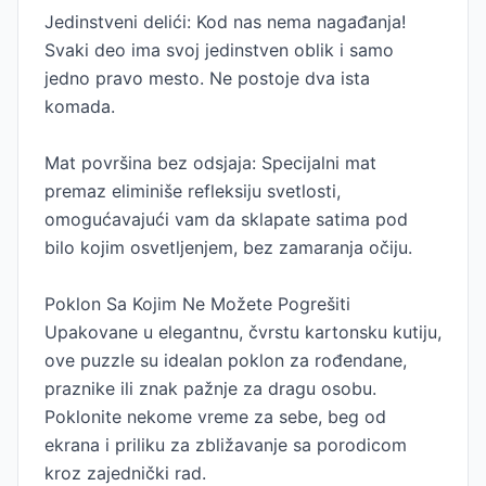
Jedinstveni delići: Kod nas nema nagađanja!
Svaki deo ima svoj jedinstven oblik i samo
jedno pravo mesto. Ne postoje dva ista
komada.
Mat površina bez odsjaja: Specijalni mat
premaz eliminiše refleksiju svetlosti,
omogućavajući vam da sklapate satima pod
bilo kojim osvetljenjem, bez zamaranja očiju.
Poklon Sa Kojim Ne Možete Pogrešiti
Upakovane u elegantnu, čvrstu kartonsku kutiju,
ove puzzle su idealan poklon za rođendane,
praznike ili znak pažnje za dragu osobu.
Poklonite nekome vreme za sebe, beg od
ekrana i priliku za zbližavanje sa porodicom
kroz zajednički rad.