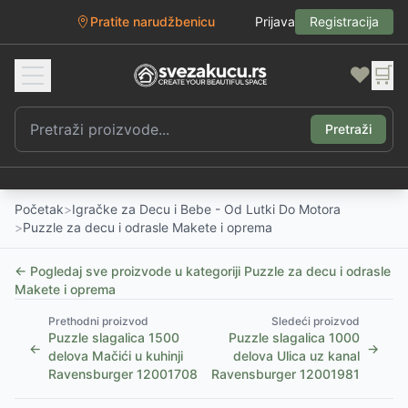
Pratite narudžbenicu
Prijava
Registracija
❤️
🛒
Pretraži
Početak
>
Igračke za Decu i Bebe - Od Lutki Do Motora
>
Puzzle za decu i odrasle Makete i oprema
← Pogledaj sve proizvode u kategoriji
Puzzle za decu i odrasle
Makete i oprema
Prethodni proizvod
Sledeći proizvod
Puzzle slagalica 1500
Puzzle slagalica 1000
←
→
delova Mačići u kuhinji
delova Ulica uz kanal
Ravensburger 12001708
Ravensburger 12001981