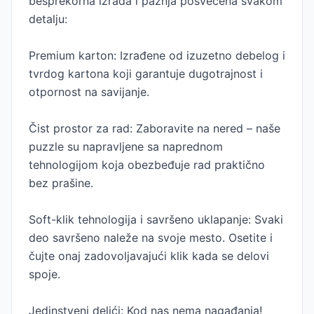
besprekorna izrada i pažnja posvećena svakom
detalju:
Premium karton: Izrađene od izuzetno debelog i
tvrdog kartona koji garantuje dugotrajnost i
otpornost na savijanje.
Čist prostor za rad: Zaboravite na nered – naše
puzzle su napravljene sa naprednom
tehnologijom koja obezbeđuje rad praktično
bez prašine.
Soft-klik tehnologija i savršeno uklapanje: Svaki
deo savršeno naleže na svoje mesto. Osetite i
čujte onaj zadovoljavajući klik kada se delovi
spoje.
Jedinstveni delići: Kod nas nema nagađanja!