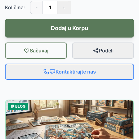
Količina:
-
+
Dodaj u Korpu
Sačuvaj
Podeli
Kontaktirajte nas
📘 BLOG