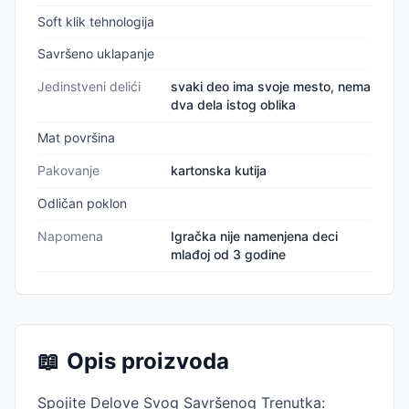
Soft klik tehnologija
Savršeno uklapanje
Jedinstveni delići
svaki deo ima svoje mesto, nema
dva dela istog oblika
Mat površina
Pakovanje
kartonska kutija
Odličan poklon
Napomena
Igračka nije namenjena deci
mlađoj od 3 godine
📖
Opis proizvoda
Spojite Delove Svog Savršenog Trenutka: