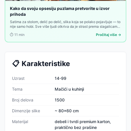
Kako da svoju opsesiju puzlama pretvorite u izvor
prihoda
Satima za stolom, delić po delić, slika koja se polako pojavljuje — to
nije samo hobi. Sve više ljudi otkriva da je strast prema slagalicama
nešto od čega se može zaraditi. Evo kako.
⏱️
11
min
Pročitaj više →
📋
Karakteristike
Uzrast
14-99
Tema
Mačići u kuhinji
Broj delova
1500
Dimenzije slike
~ 80x60 cm
Materijal
debeli i tvrdi premium karton,
praktično bez prašine