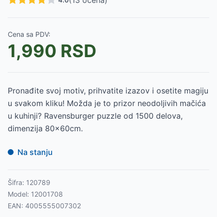
(
13
ocena)
Cena sa PDV:
1,990
RSD
Pronađite svoj motiv, prihvatite izazov i osetite magiju
u svakom kliku! Možda je to prizor neodoljivih mačića
u kuhinji? Ravensburger puzzle od 1500 delova,
dimenzija 80x60cm.
Na stanju
Šifra:
120789
Model:
12001708
EAN:
4005555007302