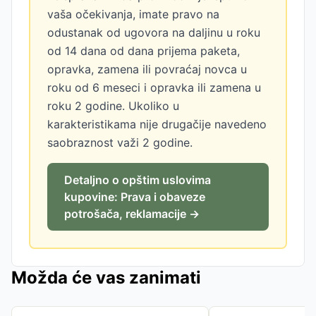
vaša očekivanja, imate pravo na
odustanak od ugovora na daljinu u roku
od 14 dana od dana prijema paketa,
opravka, zamena ili povraćaj novca u
roku od 6 meseci i opravka ili zamena u
roku 2 godine. Ukoliko u
karakteristikama nije drugačije navedeno
saobraznost važi 2 godine.
Detaljno o opštim uslovima
kupovine: Prava i obaveze
potrošača, reklamacije →
Možda će vas zanimati