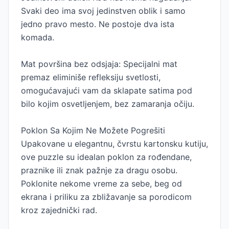
Svaki deo ima svoj jedinstven oblik i samo
jedno pravo mesto. Ne postoje dva ista
komada.
Mat površina bez odsjaja: Specijalni mat
premaz eliminiše refleksiju svetlosti,
omogućavajući vam da sklapate satima pod
bilo kojim osvetljenjem, bez zamaranja očiju.
Poklon Sa Kojim Ne Možete Pogrešiti
Upakovane u elegantnu, čvrstu kartonsku kutiju,
ove puzzle su idealan poklon za rođendane,
praznike ili znak pažnje za dragu osobu.
Poklonite nekome vreme za sebe, beg od
ekrana i priliku za zbližavanje sa porodicom
kroz zajednički rad.