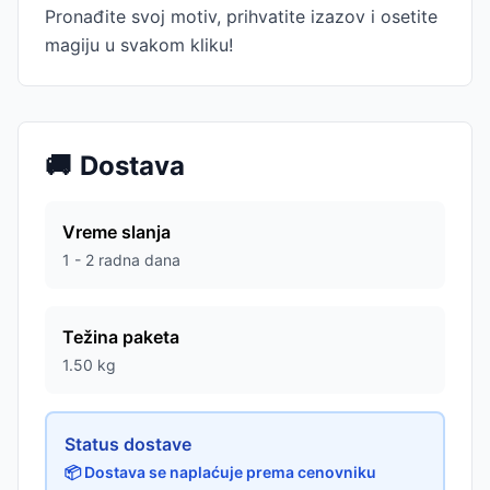
Pronađite svoj motiv, prihvatite izazov i osetite
magiju u svakom kliku!
🚚
Dostava
Vreme slanja
1 - 2 radna dana
Težina paketa
1.50
kg
Status dostave
📦 Dostava se naplaćuje prema cenovniku