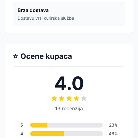
Brza dostava
Dostavu vrši kurirska služba
⭐
Ocene kupaca
4.0
13
recenzija
5
23
%
4
46
%