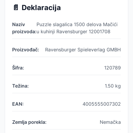
📄
Deklaracija
Naziv
Puzzle slagalica 1500 delova Mačići
proizvoda:
u kuhinji Ravensburger 12001708
Proizvođač:
Ravensburger Spieleverlag GMBH
Šifra:
120789
Težina:
1.50
kg
EAN:
4005555007302
Zemlja porekla:
Nemačka