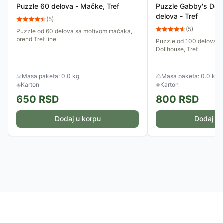
Puzzle 60 delova - Mačke, Tref
Puzzle Gabby's Dol
delova - Tref
(
5
)
(
5
)
Puzzle od 60 delova sa motivom mačaka,
brend Tref line.
Puzzle od 100 delova s
Dollhouse, Tref
⚖
Masa paketa: 0.0 kg
⚖
Masa paketa: 0.0 kg
◈
Karton
◈
Karton
650
RSD
800
RSD
Dodaj u korpu
Dodaj u 