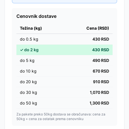
Cenovnik dostave
Težina (kg)
Cena (RSD)
do
0.5
kg
430
RSD
✓
do
2
kg
430
RSD
do
5
kg
490
RSD
do
10
kg
670
RSD
do
20
kg
910
RSD
do
30
kg
1,070
RSD
do
50
kg
1,300
RSD
Za pakete preko 50kg dostava se obračunava: cena za
50kg + cena za ostatak prema cenovniku