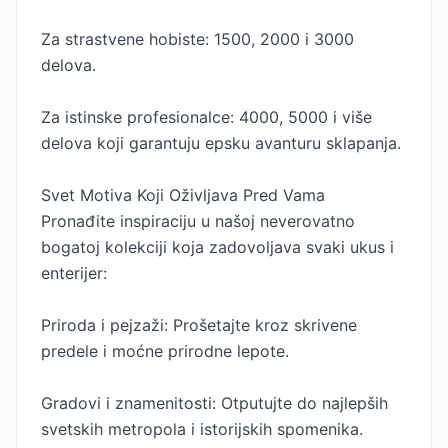
Za strastvene hobiste: 1500, 2000 i 3000
delova.
Za istinske profesionalce: 4000, 5000 i više
delova koji garantuju epsku avanturu sklapanja.
Svet Motiva Koji Oživljava Pred Vama
Pronađite inspiraciju u našoj neverovatno
bogatoj kolekciji koja zadovoljava svaki ukus i
enterijer:
Priroda i pejzaži: Prošetajte kroz skrivene
predele i moćne prirodne lepote.
Gradovi i znamenitosti: Otputujte do najlepših
svetskih metropola i istorijskih spomenika.