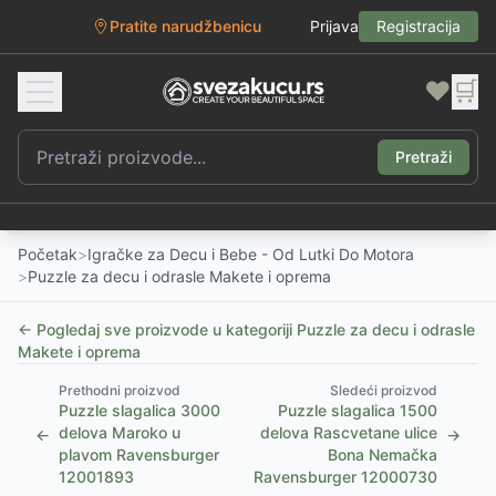
Pratite narudžbenicu
Prijava
Registracija
❤️
🛒
Pretraži
Početak
>
Igračke za Decu i Bebe - Od Lutki Do Motora
>
Puzzle za decu i odrasle Makete i oprema
← Pogledaj sve proizvode u kategoriji
Puzzle za decu i odrasle
Makete i oprema
Prethodni proizvod
Sledeći proizvod
Puzzle slagalica 3000
Puzzle slagalica 1500
delova Maroko u
delova Rascvetane ulice
←
→
plavom Ravensburger
Bona Nemačka
12001893
Ravensburger 12000730