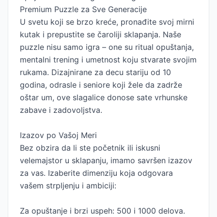
Premium Puzzle za Sve Generacije
U svetu koji se brzo kreće, pronađite svoj mirni
kutak i prepustite se čaroliji sklapanja. Naše
puzzle nisu samo igra – one su ritual opuštanja,
mentalni trening i umetnost koju stvarate svojim
rukama. Dizajnirane za decu stariju od 10
godina, odrasle i seniore koji žele da zadrže
oštar um, ove slagalice donose sate vrhunske
zabave i zadovoljstva.
Izazov po Vašoj Meri
Bez obzira da li ste početnik ili iskusni
velemajstor u sklapanju, imamo savršen izazov
za vas. Izaberite dimenziju koja odgovara
vašem strpljenju i ambiciji:
Za opuštanje i brzi uspeh: 500 i 1000 delova.