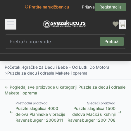
Pratite narudžbenicu
Prijava
Registracija
❤️
🛒
Pretraži
Početak
>
Igračke za Decu i Bebe - Od Lutki Do Motora
>
Puzzle za decu i odrasle Makete i oprema
← Pogledaj sve proizvode u kategoriji
Puzzle za decu i odrasle
Makete i oprema
Prethodni proizvod
Sledeći proizvod
Puzzle slagalica 4000
Puzzle slagalica 1500
←
→
delova Planinske vibracije
delova Mačići u kuhinji
Ravensburger 12000811
Ravensburger 12001708