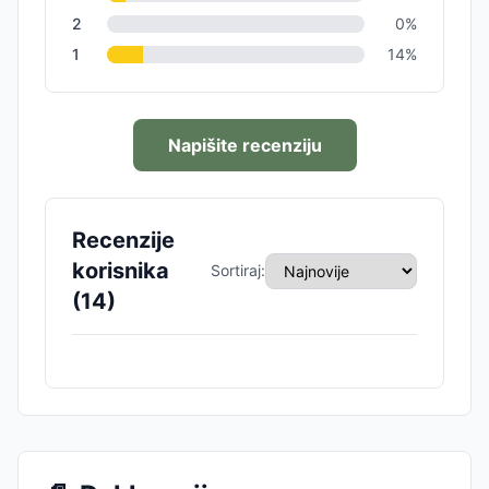
2
0
%
1
14
%
Napišite recenziju
Recenzije
korisnika
Sortiraj:
(
14
)