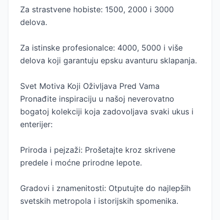
Za strastvene hobiste: 1500, 2000 i 3000
delova.
Za istinske profesionalce: 4000, 5000 i više
delova koji garantuju epsku avanturu sklapanja.
Svet Motiva Koji Oživljava Pred Vama
Pronađite inspiraciju u našoj neverovatno
bogatoj kolekciji koja zadovoljava svaki ukus i
enterijer:
Priroda i pejzaži: Prošetajte kroz skrivene
predele i moćne prirodne lepote.
Gradovi i znamenitosti: Otputujte do najlepših
svetskih metropola i istorijskih spomenika.