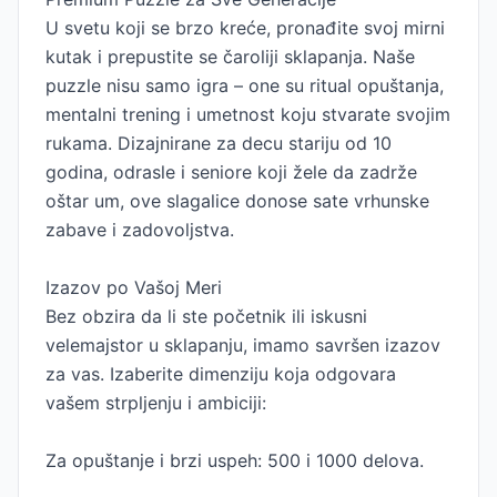
U svetu koji se brzo kreće, pronađite svoj mirni
kutak i prepustite se čaroliji sklapanja. Naše
puzzle nisu samo igra – one su ritual opuštanja,
mentalni trening i umetnost koju stvarate svojim
rukama. Dizajnirane za decu stariju od 10
godina, odrasle i seniore koji žele da zadrže
oštar um, ove slagalice donose sate vrhunske
zabave i zadovoljstva.
Izazov po Vašoj Meri
Bez obzira da li ste početnik ili iskusni
velemajstor u sklapanju, imamo savršen izazov
za vas. Izaberite dimenziju koja odgovara
vašem strpljenju i ambiciji:
Za opuštanje i brzi uspeh: 500 i 1000 delova.