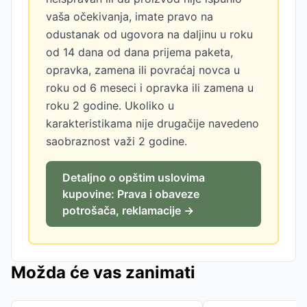
vaša očekivanja, imate pravo na
odustanak od ugovora na daljinu u roku
od 14 dana od dana prijema paketa,
opravka, zamena ili povraćaj novca u
roku od 6 meseci i opravka ili zamena u
roku 2 godine. Ukoliko u
karakteristikama nije drugačije navedeno
saobraznost važi 2 godine.
Detaljno o opštim uslovima
kupovine: Prava i obaveze
potrošača, reklamacije →
Možda će vas zanimati