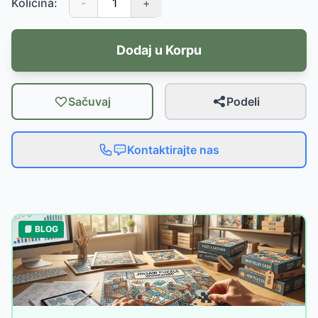
Količina:
-
+
Dodaj u Korpu
Sačuvaj
Podeli
Kontaktirajte nas
📘 BLOG