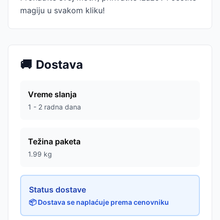
magiju u svakom kliku!
🚚
Dostava
Vreme slanja
1 - 2 radna dana
Težina paketa
1.99
kg
Status dostave
📦 Dostava se naplaćuje prema cenovniku