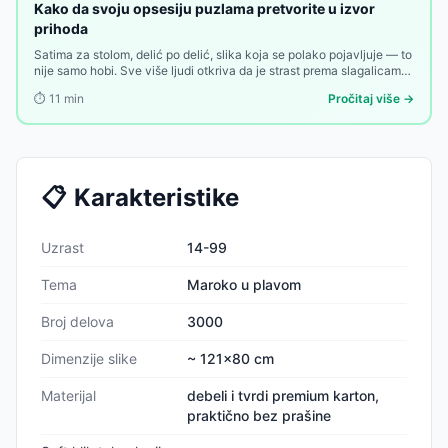
Kako da svoju opsesiju puzlama pretvorite u izvor
prihoda
Satima za stolom, delić po delić, slika koja se polako pojavljuje — to
nije samo hobi. Sve više ljudi otkriva da je strast prema slagalicama
nešto od čega se može zaraditi. Evo kako.
⏱️
11
min
Pročitaj više →
📋
Karakteristike
Uzrast
14-99
Tema
Maroko u plavom
Broj delova
3000
Dimenzije slike
~ 121x80 cm
Materijal
debeli i tvrdi premium karton,
praktično bez prašine