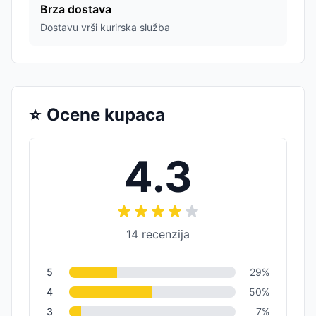
Brza dostava
Dostavu vrši kurirska služba
⭐
Ocene kupaca
4.3
14
recenzija
5
29
%
4
50
%
3
7
%