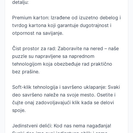
detalju:
Premium karton: Izrađene od izuzetno debelog i
tvrdog kartona koji garantuje dugotrajnost i
otpornost na savijanje.
Čist prostor za rad: Zaboravite na nered – naše
puzzle su napravljene sa naprednom
tehnologijom koja obezbeđuje rad praktično
bez prašine.
Soft-klik tehnologija i savršeno uklapanje: Svaki
deo savršeno naleže na svoje mesto. Osetite i
čujte onaj zadovoljavajući klik kada se delovi
spoje.
Jedinstveni delići: Kod nas nema nagađanja!