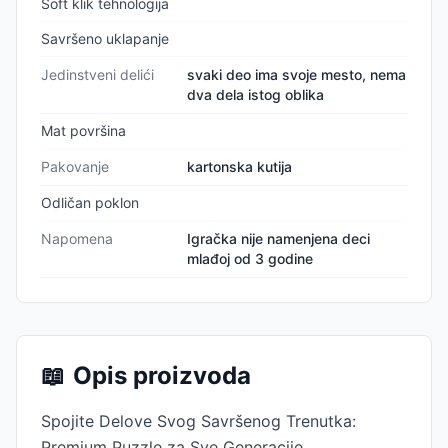
Soft klik tehnologija
Savršeno uklapanje
Jedinstveni delići
svaki deo ima svoje mesto, nema
dva dela istog oblika
Mat površina
Pakovanje
kartonska kutija
Odličan poklon
Napomena
Igračka nije namenjena deci
mlađoj od 3 godine
📖
Opis proizvoda
Spojite Delove Svog Savršenog Trenutka:
Premium Puzzle za Sve Generacije