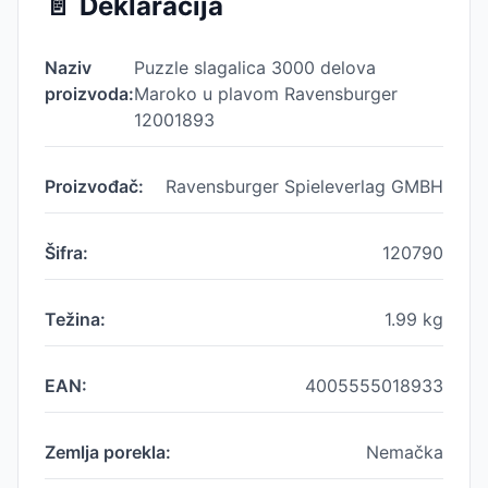
📄
Deklaracija
Naziv
Puzzle slagalica 3000 delova
proizvoda:
Maroko u plavom Ravensburger
12001893
Proizvođač:
Ravensburger Spieleverlag GMBH
Šifra:
120790
Težina:
1.99
kg
EAN:
4005555018933
Zemlja porekla:
Nemačka