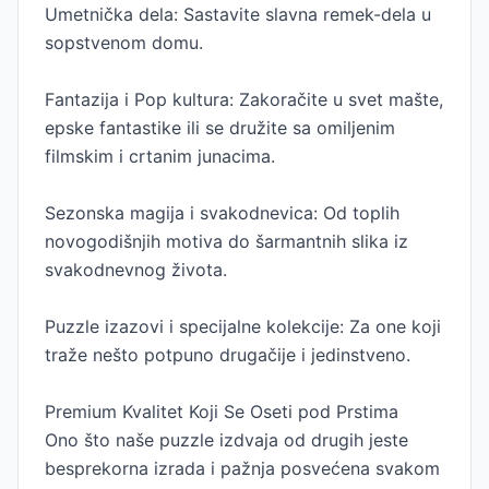
Umetnička dela: Sastavite slavna remek-dela u
sopstvenom domu.
Fantazija i Pop kultura: Zakoračite u svet mašte,
epske fantastike ili se družite sa omiljenim
filmskim i crtanim junacima.
Sezonska magija i svakodnevica: Od toplih
novogodišnjih motiva do šarmantnih slika iz
svakodnevnog života.
Puzzle izazovi i specijalne kolekcije: Za one koji
traže nešto potpuno drugačije i jedinstveno.
Premium Kvalitet Koji Se Oseti pod Prstima
Ono što naše puzzle izdvaja od drugih jeste
besprekorna izrada i pažnja posvećena svakom