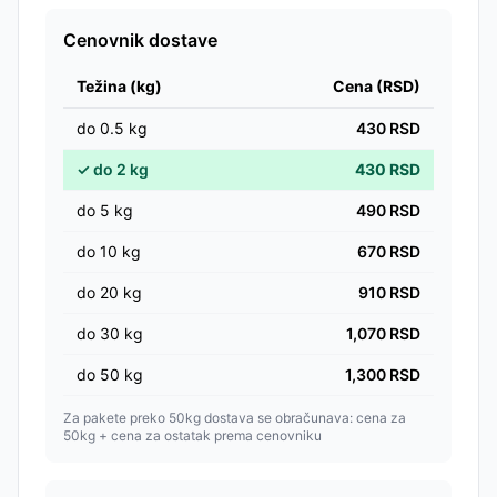
Cenovnik dostave
Težina (kg)
Cena (RSD)
do
0.5
kg
430
RSD
✓
do
2
kg
430
RSD
do
5
kg
490
RSD
do
10
kg
670
RSD
do
20
kg
910
RSD
do
30
kg
1,070
RSD
do
50
kg
1,300
RSD
Za pakete preko 50kg dostava se obračunava: cena za
50kg + cena za ostatak prema cenovniku