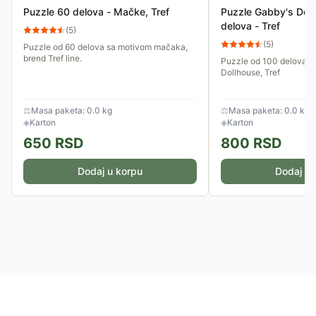
Puzzle 60 delova - Mačke, Tref
Puzzle Gabby's Dol
delova - Tref
(
5
)
(
5
)
Puzzle od 60 delova sa motivom mačaka,
brend Tref line.
Puzzle od 100 delova s
Dollhouse, Tref
⚖
Masa paketa: 0.0 kg
⚖
Masa paketa: 0.0 kg
◈
Karton
◈
Karton
650
RSD
800
RSD
Dodaj u korpu
Dodaj u 