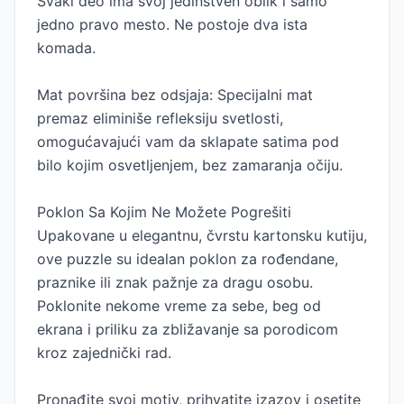
Svaki deo ima svoj jedinstven oblik i samo
jedno pravo mesto. Ne postoje dva ista
komada.
Mat površina bez odsjaja: Specijalni mat
premaz eliminiše refleksiju svetlosti,
omogućavajući vam da sklapate satima pod
bilo kojim osvetljenjem, bez zamaranja očiju.
Poklon Sa Kojim Ne Možete Pogrešiti
Upakovane u elegantnu, čvrstu kartonsku kutiju,
ove puzzle su idealan poklon za rođendane,
praznike ili znak pažnje za dragu osobu.
Poklonite nekome vreme za sebe, beg od
ekrana i priliku za zbližavanje sa porodicom
kroz zajednički rad.
Pronađite svoj motiv, prihvatite izazov i osetite