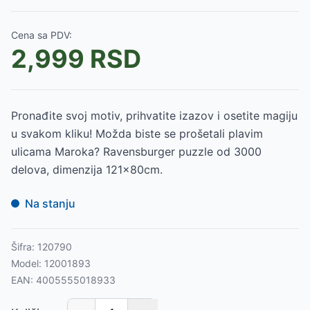
Cena sa PDV:
2,999
RSD
Pronađite svoj motiv, prihvatite izazov i osetite magiju
u svakom kliku! Možda biste se prošetali plavim
ulicama Maroka? Ravensburger puzzle od 3000
delova, dimenzija 121x80cm.
Na stanju
Šifra:
120790
Model:
12001893
EAN:
4005555018933