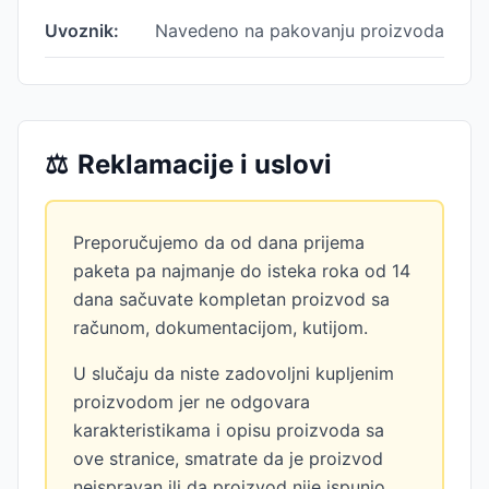
Uvoznik:
Navedeno na pakovanju proizvoda
⚖️
Reklamacije i uslovi
Preporučujemo da od dana prijema
paketa pa najmanje do isteka roka od 14
dana sačuvate kompletan proizvod sa
računom, dokumentacijom, kutijom.
U slučaju da niste zadovoljni kupljenim
proizvodom jer ne odgovara
karakteristikama i opisu proizvoda sa
ove stranice, smatrate da je proizvod
neispravan ili da proizvod nije ispunio