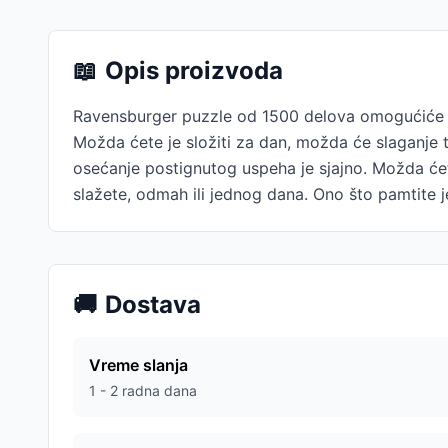
📖
Opis proizvoda
Ravensburger puzzle od 1500 delova omogućiće V
Možda ćete je složiti za dan, možda će slaganje tr
osećanje postignutog uspeha je sjajno. Možda ćete
slažete, odmah ili jednog dana. Ono što pamtite j
🚚
Dostava
Vreme slanja
1 - 2 radna dana