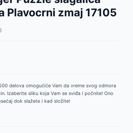
a Plavocrni zmaj 17105
)
1500 delova omogućiće Vam da vreme svog odmora
. Izaberite sliku koja Vam se sviđa i počnite! Ono
sećaj dok slažete i kad složite!