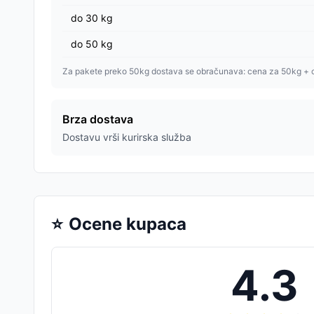
do
30
kg
do
50
kg
Za pakete preko 50kg dostava se obračunava: cena za 50kg + 
Brza dostava
Dostavu vrši kurirska služba
⭐
Ocene kupaca
4.3