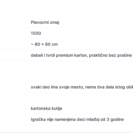
Plavocrni zmaj
1500
~ 80 x 60 cm
debeli i tvrdi premium karton, praktično bez prašine
svaki deo ima svoje mesto, nema dva dela istog obl
kartonska kutija
Igračka nije namenjena deci mlađoj od 3 godine