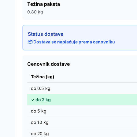
Težina paketa
0.80
kg
Status dostave
📦 Dostava se naplaćuje prema cenovniku
Cenovnik dostave
Težina (kg)
do
0.5
kg
✓
do
2
kg
do
5
kg
do
10
kg
do
20
kg