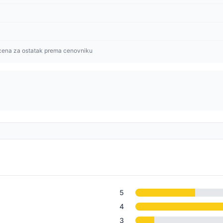
cena za ostatak prema cenovniku
5
4
3