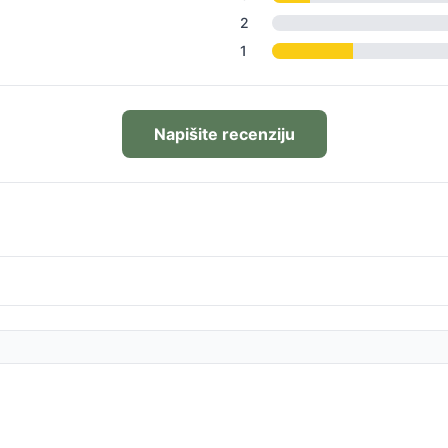
2
1
Napišite recenziju