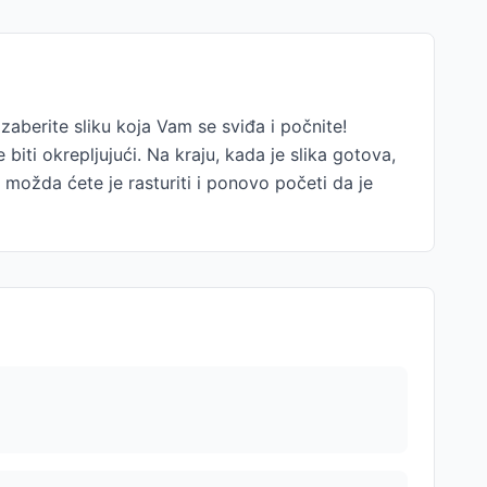
erite sliku koja Vam se sviđa i počnite!
biti okrepljujući. Na kraju, kada je slika gotova,
 možda ćete je rasturiti i ponovo početi da je