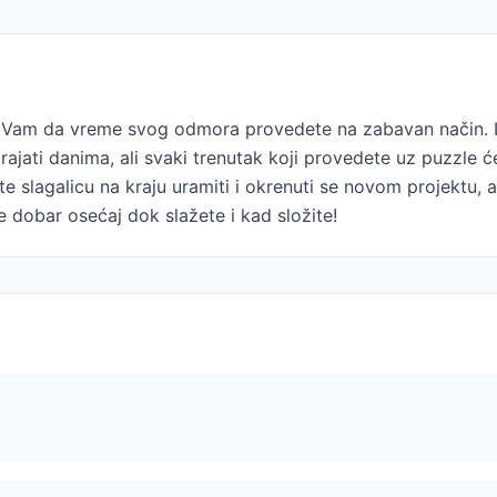
am da vreme svog odmora provedete na zabavan način. Izab
ajati danima, ali svaki trenutak koji provedete uz puzzle će 
 slagalicu na kraju uramiti i okrenuti se novom projektu, a
e dobar osećaj dok slažete i kad složite!