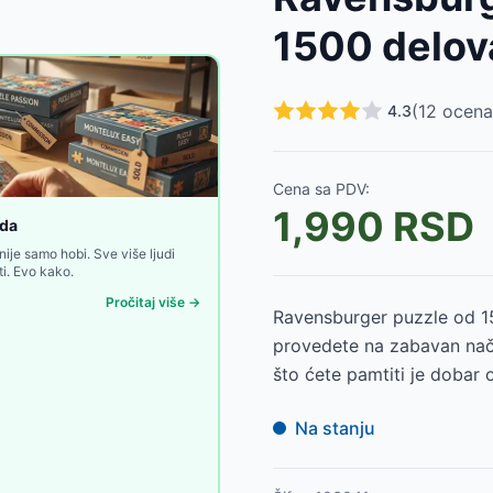
1500 delov
(
12
ocena
4.3
osaurusa, Trefl
-
1250
RSD
Cena sa PDV:
avensburger 12001676
-
2900
RSD
1,990
RSD
er 12001674
-
1750
RSD
oda
8
-
2900
RSD
nije samo hobi. Sve više ljudi
i. Evo kako.
Pročitaj više →
Ravensburger puzzle od 
provedete na zabavan način
što ćete pamtiti je dobar o
Na stanju