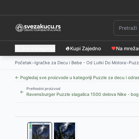
Sve Kategorije
Kupi Zajedno
Na mrež
Početak
>
Igračke za Decu i Bebe - Od Lutki Do Motora
>
Puzz
← Pogledaj sve proizvode u kategoriji
Puzzle za decu i odra
Prethodni proizvod
←
Ravensburger Puzzle slagalica 1500 delova Nike - bo
Slični proizvodi
Puzzle 60 delova - Mačke, Tref
-
650
RSD
Puzzle Gabby's Dollhouse 100 delova - Tref
-
800
R