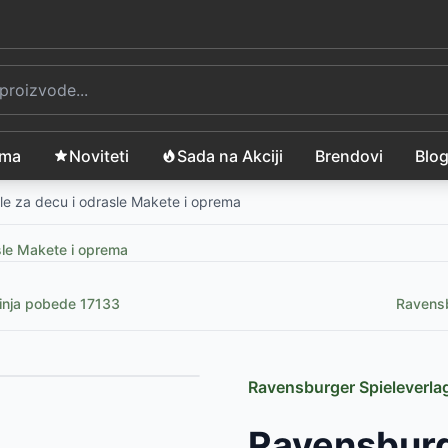
ama
Noviteti
Sada na Akciji
Brendovi
Blo
le za decu i odrasle Makete i oprema
sle Makete i oprema
ginja pobede 17133
Ravensb
Ravensburger Spieleverl
Ravensburg
SD