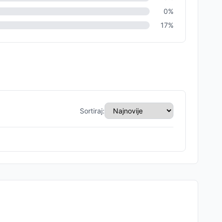
0
%
17
%
Sortiraj: