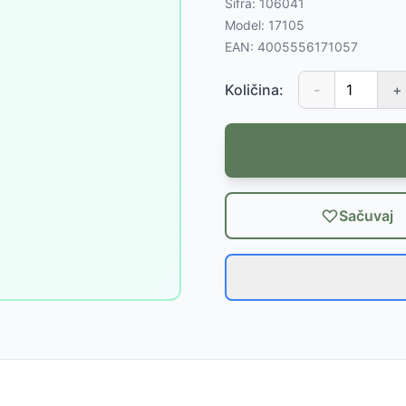
Šifra:
106041
Model:
17105
EAN:
4005556171057
Količina:
-
+
Sačuvaj