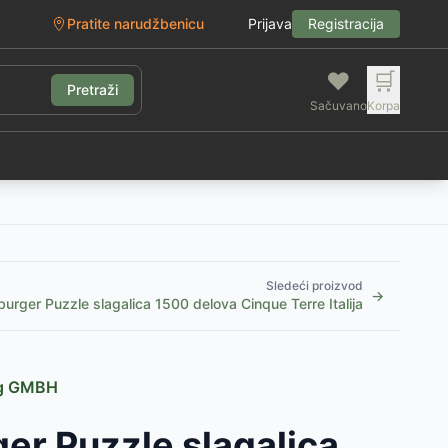
Pratite narudžbenicu
Prijava
Registracija
❤️
🛒
Pretraži
Sačuvano
Korpa
g
Sledeći proizvod
→
urger Puzzle slagalica 1500 delova Cinque Terre Italija
ag GMBH
er Puzzle slagalica