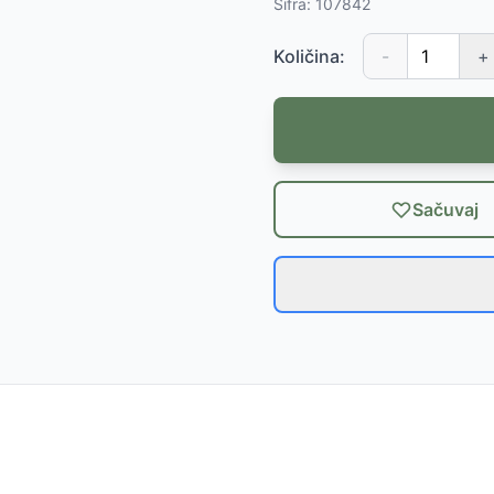
Šifra:
107842
Količina:
-
+
Sačuvaj