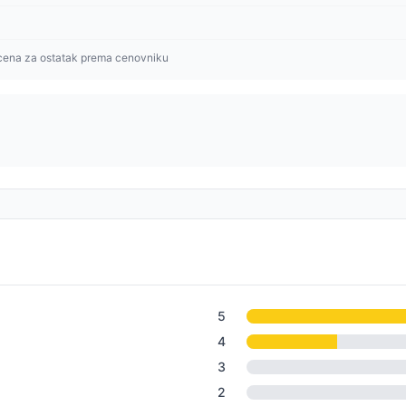
cena za ostatak prema cenovniku
5
4
3
2