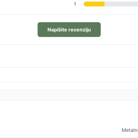
1
Napišite recenziju
Metaln