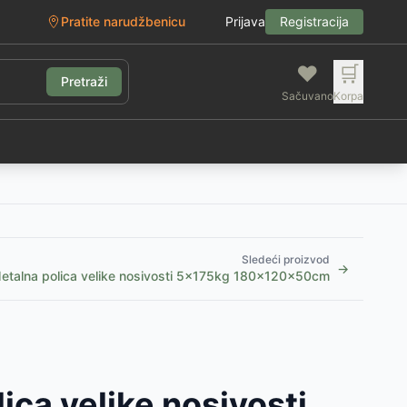
Pratite narudžbenicu
Prijava
Registracija
❤️
🛒
Pretraži
Sačuvano
Korpa
g
Sledeći proizvod
→
etalna polica velike nosivosti 5x175kg 180x120x50cm
ica velike nosivosti