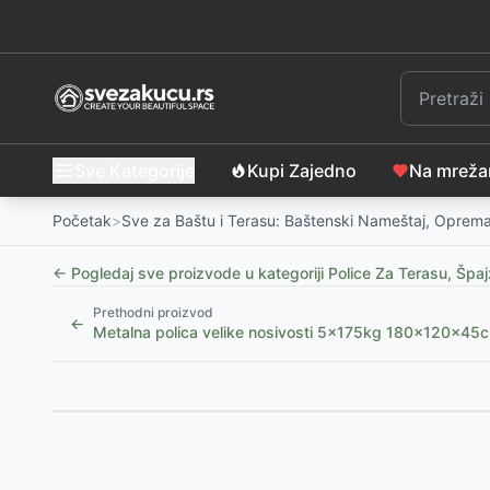
Sve Kategorije
Kupi Zajedno
Na mrež
Početak
>
Sve za Baštu i Terasu: Baštenski Nameštaj, Oprema
← Pogledaj sve proizvode u kategoriji
Police Za Terasu, Špa
Prethodni proizvod
←
Metalna polica velike nosivosti 5x175kg 180x120x45
Slični proizvodi
Metalna polica velike nosivosti 160x84x30cm 4x50
Metalna polica velike nosivosti 170x75x30cm 5x50