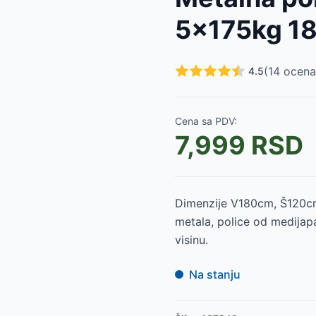
10kg
-
9390
RSD
5x175kg 1
kg
-
7490
RSD
250kg
-
13490
RSD
175kg
-
6990
RSD
(
14
ocena
4.5
175kg
-
10290
RSD
175kg
-
11290
RSD
75kg
-
8990
RSD
Cena sa PDV:
75kg
-
8399
RSD
7,999
RSD
75kg
-
7999
RSD
175kg
-
9990
RSD
Dimenzije V180cm, Š120cm
metala, police od medijapa
visinu.
Na stanju