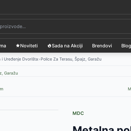
ama
Noviteti
Sada na Akciji
Brendovi
Blo
 i Uređenje Dvorišta
>
Police Za Terasu, Špajz, Garažu
jz, Garažu
cm
M
MDC
kg
-
4890
RSD
Metalna pol
kg
-
5490
RSD