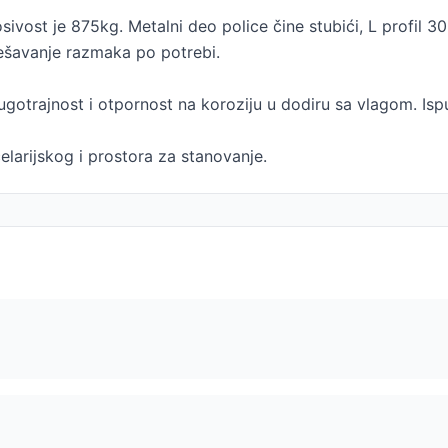
osivost je 875kg. Metalni deo police čine stubići, L profil
ešavanje razmaka po potrebi.
otrajnost i otpornost na koroziju u dodiru sa vlagom. Isp
larijskog i prostora za stanovanje.