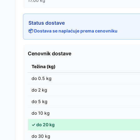
17.00
kg
Status dostave
📦 Dostava se naplaćuje prema cenovniku
Cenovnik dostave
Težina (kg)
do
0.5
kg
do
2
kg
do
5
kg
do
10
kg
✓
do
20
kg
do
30
kg