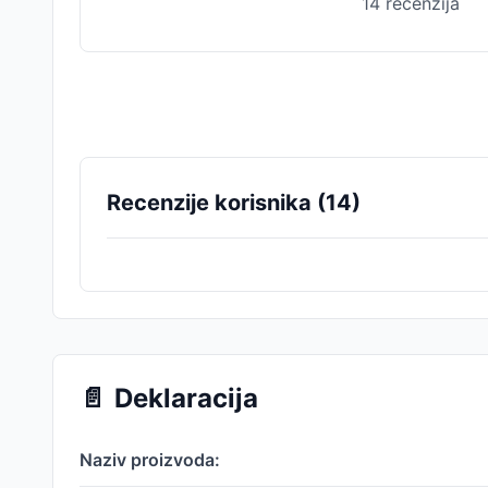
14
recenzija
Recenzije korisnika (
14
)
📄
Deklaracija
Naziv proizvoda: