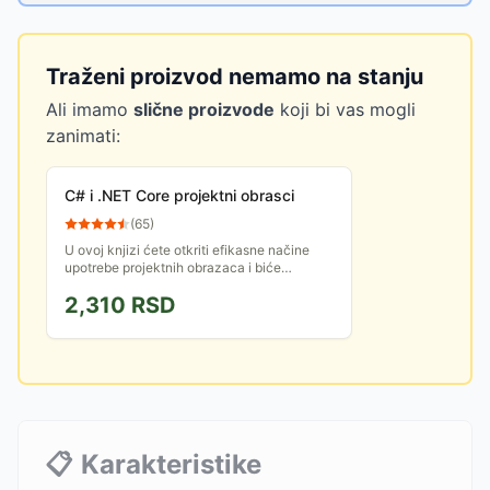
Traženi proizvod nemamo na stanju
Ali imamo
slične proizvode
koji bi vas mogli
zanimati:
C# i .NET Core projektni obrasci
(
65
)
U ovoj knjizi ćete otkriti efikasne načine
upotrebe projektnih obrazaca i biće
prikazana njihova implementacija pomoću
2,310
RSD
izvršnog koda koji je...
📋
Karakteristike