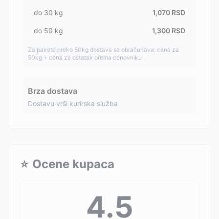
do
30
kg
1,070
RSD
do
50
kg
1,300
RSD
Za pakete preko 50kg dostava se obračunava: cena za
50kg + cena za ostatak prema cenovniku
Brza dostava
Dostavu vrši kurirska služba
⭐
Ocene kupaca
4.5