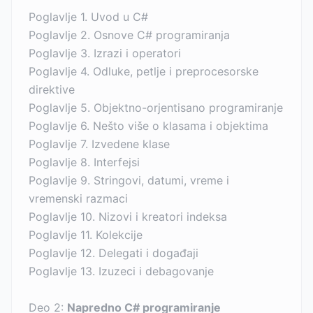
Poglavlje 1. Uvod u C#
Poglavlje 2. Osnove C# programiranja
Poglavlje 3. Izrazi i operatori
Poglavlje 4. Odluke, petlje i preprocesorske
direktive
Poglavlje 5. Objektno-orjentisano programiranje
Poglavlje 6. Nešto više o klasama i objektima
Poglavlje 7. Izvedene klase
Poglavlje 8. Interfejsi
Poglavlje 9. Stringovi, datumi, vreme i
vremenski razmaci
Poglavlje 10. Nizovi i kreatori indeksa
Poglavlje 11. Kolekcije
Poglavlje 12. Delegati i događaji
Poglavlje 13. Izuzeci i debagovanje
Deo 2:
Napredno C# programiranje