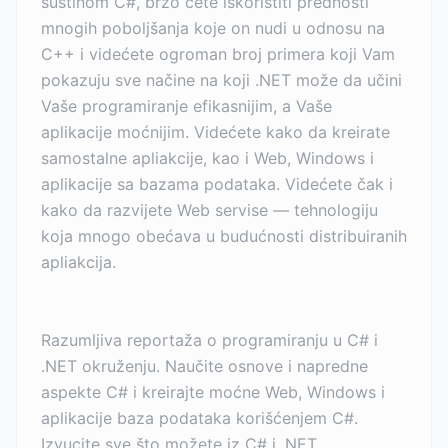
suštinom C#, brzo ćete iskoristiti prednosti
mnogih poboljšanja koje on nudi u odnosu na
C++ i videćete ogroman broj primera koji Vam
pokazuju sve načine na koji .NET može da učini
Vaše programiranje efikasnijim, a Vaše
aplikacije moćnijim. Videćete kako da kreirate
samostalne apliakcije, kao i Web, Windows i
aplikacije sa bazama podataka. Videćete čak i
kako da razvijete Web servise — tehnologiju
koja mnogo obećava u budućnosti distribuiranih
apliakcija.
Razumljiva reportaža o programiranju u C# i
.NET okruženju. Naučite osnove i napredne
aspekte C# i kreirajte moćne Web, Windows i
aplikacije baza podataka korišćenjem C#.
Izvucite sve što možete iz C# i .NET