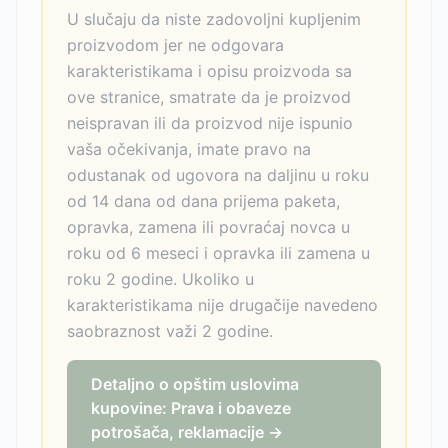
U slučaju da niste zadovoljni kupljenim
proizvodom jer ne odgovara
karakteristikama i opisu proizvoda sa
ove stranice, smatrate da je proizvod
neispravan ili da proizvod nije ispunio
vaša očekivanja, imate pravo na
odustanak od ugovora na daljinu u roku
od 14 dana od dana prijema paketa,
opravka, zamena ili povraćaj novca u
roku od 6 meseci i opravka ili zamena u
roku 2 godine. Ukoliko u
karakteristikama nije drugačije navedeno
saobraznost važi 2 godine.
Detaljno o opštim uslovima
kupovine: Prava i obaveze
potrošača, reklamacije →