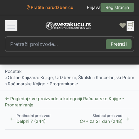
Pratite narudžbenicu
Prijava
Registracija
❤️
🛒
Pretraži
Početak
>
Online Knjižara: Knjige, Udžbenici, Školski i Kancelarijski Pribor
>
Računarske Knjige - Programiranje
← Pogledaj sve proizvode u kategoriji
Računarske Knjige -
Programiranje
Prethodni proizvod
Sledeći proizvod
←
→
Delphi 7 (244)
C++ za 21 dan (248)