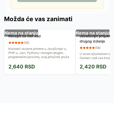
Možda će vas zanimati
Nema na stanju
Nema na stanju
Recepti za čist kod
JavaScript projektni
drugog izdanja
(
56
)
(
56
)
Koristeći stvarne primere u JavaScript-u,
PHP-u, Javi, Pythonu i mnogim drugim
U ovom ažuriranom izda
programskim jezicima, ovaj priručnik pruža
Osmani vodi vas kroz p
proverene recepte koji vam...
projektnih obrazaca u J
2,640
RSD
2,420
RSD