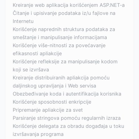
Kreiranje web aplikacija korišćenjem ASP.NET-a
Čitanje i upisivanje podataka iz/u fajlove na
Internetu
Korišćenje naprednih struktura podataka za
smeštanje i manipulisanje informacijama
Korišćenje više-nitnosti za povećavanje
efikasnosti apliakcije
Korišćenje refleksije za manipulisanje kodom
koji se izvršava
Kreiranje distribuiranih apliakcija pomoću
daljinskog upravljanja i Web servisa
Obezbeđivanje koda i autentifikacija korisnika
Korišćenje sposobnosti enkripcije
Pripremanje apliakcije za svet
Parsiranje stringova pomoću regularnih izraza
Korišćenje delegata za obradu događaja u toku
izvršavanja programa