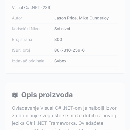
Visual C# .NET (236)
Autor
Jason Price, Mike Gunderloy
Korisnički Nivo
Svi nivoi
Broj strana
800
ISBN broj
86-7310-259-6
Izdavač originala
Sybex
📖
Opis proizvoda
Ovladavanje Visual C# .NET-om je najbolji izvor
za dobijanje svega što se može dobiti iz novog
jezika C# i .NET Frameworka. Ovladaćete