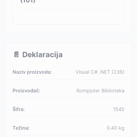
(
101
)
📄
Deklaracija
Naziv proizvoda:
Visual C# .NET (236)
Proizvođač:
Kompjuter Biblioteka
Šifra:
1545
Težina:
0.40
kg