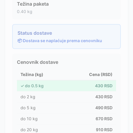
Težina paketa
0.40
kg
Status dostave
📦 Dostava se naplaćuje prema cenovniku
Cenovnik dostave
Težina (kg)
Cena (RSD)
✓
do
0.5
kg
430
RSD
do
2
kg
430
RSD
do
5
kg
490
RSD
do
10
kg
670
RSD
do
20
kg
910
RSD