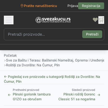
Pratite narudžbenicu
Prijava
Registracija
❤️
🛒
Pretraži
Početak
>
Sve za Baštu i Terasu: Baštenski Nameštaj, Oprema i Uređenje D
>
Roštilji za Dvorište: Na Ćumur, Plin
← Pogledaj sve proizvode u kategoriji
Roštilji za Dvorište: Na
Ćumur, Plin
Prethodni proizvod
Sledeći proizvod
Plinski gorionik tambura
Plinski roštilj Gorenc
←
→
G1ZO sa obručem
Classic 51 sa nogarima