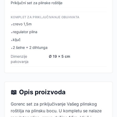
Priključni set za plinske roštilje
KOMPLET ZA PRIKLJUČIVANJE OBUHVATA
crevo 1,5m
•
regulator plina
•
ključ
•
2 šelne + 2 dihtunga
•
Dimenzije
Ø 19 x 5 cm
pakovanja
📖
Opis proizvoda
Gorenc set za priključivanje Vašeg plinskog
roštilja na plinsku bocu. U kompletu se nalaze