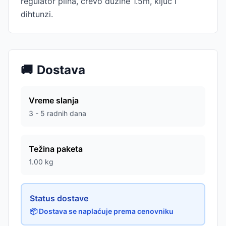
regulator plina, crevo dužine 1.5m, ključ i
dihtunzi.
🚚
Dostava
Vreme slanja
3 - 5 radnih dana
Težina paketa
1.00
kg
Status dostave
📦 Dostava se naplaćuje prema cenovniku