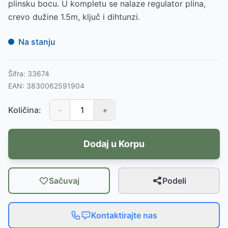
plinsku bocu. U kompletu se nalaze regulator plina,
crevo dužine 1.5m, ključ i dihtunzi.
Na stanju
Šifra:
33674
EAN:
3830062591904
Količina:
-
+
Dodaj u Korpu
Sačuvaj
Podeli
Kontaktirajte nas