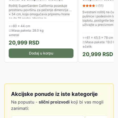
Točkovima i Termometrom
Termometrom
Roštilj SuperGarden California poseduje
(
11
)
prostranu površinu za pečenje dimenzija 43
Svestrani roštilj na ćum
× 54 cm, koja omogućava pripremu hrane
pušnice i podesivim loži
za do 15 osoba. Idealan je...
toplotu, postignite boga
uživajte u preciznom peč
↔
60 × 44 cm
⚖
Masa paketa: 28.0 kg
◈
metal
↔
61 × 45.5 × 78 cm
20,999
RSD
⚖
Masa paketa: 19.0 kg
◈
čelik
Dodaj u korpu
20,999
RSD
Akcijske ponude iz iste kategorije
Na popustu -
slični proizvodi
koji bi vas mogli
zanimati: