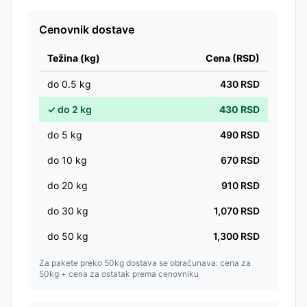
Cenovnik dostave
Težina (kg)
Cena (RSD)
do
0.5
kg
430
RSD
✓
do
2
kg
430
RSD
do
5
kg
490
RSD
do
10
kg
670
RSD
do
20
kg
910
RSD
do
30
kg
1,070
RSD
do
50
kg
1,300
RSD
Za pakete preko 50kg dostava se obračunava: cena za
50kg + cena za ostatak prema cenovniku