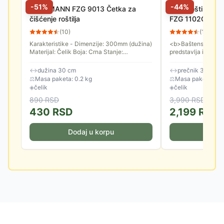
-
51
%
-
44
%
FIELDMANN FZG 9013 Četka za
Stoni roštilj sa
čišćenje roštilja
FZG 1102G
(
10
)
(
13
)
Karakteristike - Dimenzije: 300mm (dužina)
<b>Baštenski roštil
Materijal: Čelik Boja: Crna Stanje:
predstavlja idealan
Nekorišćeno Reklamacioni period -
ukusnih obroka na 
Reklamacioni period: 24 meseca
zaštitnim poklopcem
↔
dužina 30 cm
↔
prečnik 37 cm, 
⚖
Masa paketa: 0.2 kg
⚖
Masa paketa: 2.0
◈
čelik
◈
čelik
890
RSD
3,990
RSD
430
RSD
2,199
RSD
Dodaj u korpu
Doda