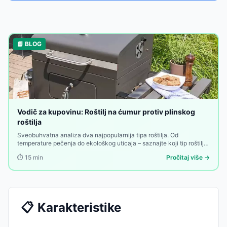
📘 BLOG
Vodič za kupovinu: Roštilj na ćumur protiv plinskog
roštilja
Sveobuhvatna analiza dva najpopularnija tipa roštilja. Od
temperature pečenja do ekološkog uticaja – saznajte koji tip roštilja
je isplativija i bolja investicija za vas.
⏱️
15
min
Pročitaj više →
📋
Karakteristike