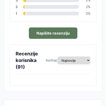
3
5
%
2
2
%
1
3
%
Napišite recenziju
Recenzije
korisnika
Sortiraj:
(
91
)