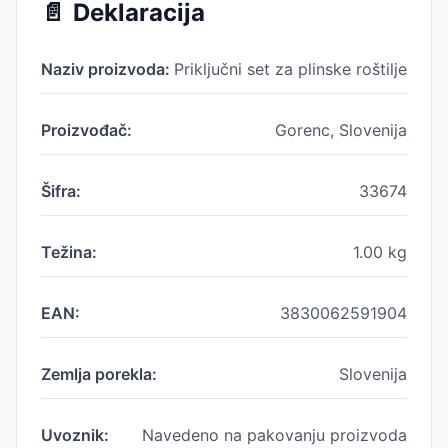
📄
Deklaracija
Naziv proizvoda:
Priključni set za plinske roštilje
Proizvođač:
Gorenc, Slovenija
Šifra:
33674
Težina:
1.00
kg
EAN:
3830062591904
Zemlja porekla:
Slovenija
Uvoznik:
Navedeno na pakovanju proizvoda