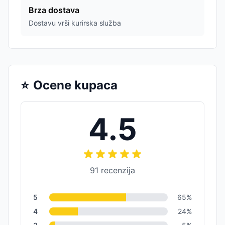
Brza dostava
Dostavu vrši kurirska služba
⭐
Ocene kupaca
4.5
91
recenzija
5
65
%
4
24
%