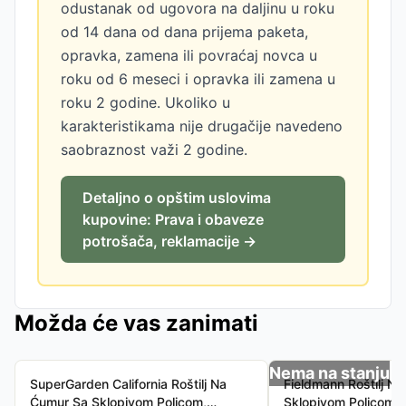
odustanak od ugovora na daljinu u roku
od 14 dana od dana prijema paketa,
opravka, zamena ili povraćaj novca u
roku od 6 meseci i opravka ili zamena u
roku 2 godine. Ukoliko u
karakteristikama nije drugačije navedeno
saobraznost važi 2 godine.
Detaljno o opštim uslovima
kupovine: Prava i obaveze
potrošača, reklamacije →
Možda će vas zanimati
Nema na stanju
SuperGarden California Roštilj Na
Fieldmann Roštilj N
Ćumur Sa Sklopivom Policom,
Sklopivom Policom, 