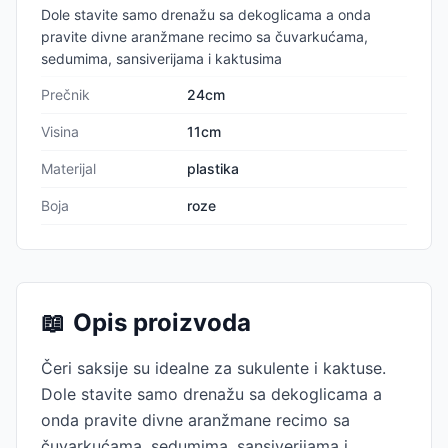
Dole stavite samo drenažu sa dekoglicama a onda
pravite divne aranžmane recimo sa čuvarkućama,
sedumima, sansiverijama i kaktusima
Prečnik
24cm
Visina
11cm
Materijal
plastika
Boja
roze
📖
Opis proizvoda
Čeri saksije su idealne za sukulente i kaktuse.
Dole stavite samo drenažu sa dekoglicama a
onda pravite divne aranžmane recimo sa
čuvarkućama, sedumima, sansiverijama i