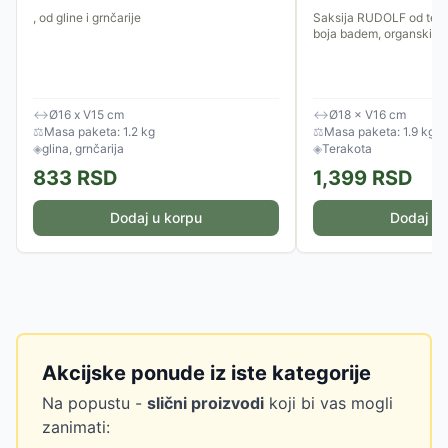
, od gline i grnčarije
Saksija RUDOLF od tera
boja badem, organski ob
↔
Ø16 x V15 cm
↔
Ø18 × V16 cm
⚖
Masa paketa: 1.2 kg
⚖
Masa paketa: 1.9 kg
◈
glina, grnčarija
◈
Terakota
833
RSD
1,399
RSD
Dodaj u korpu
Dodaj u 
Akcijske ponude iz iste kategorije
Na popustu -
slični proizvodi
koji bi vas mogli
zanimati: