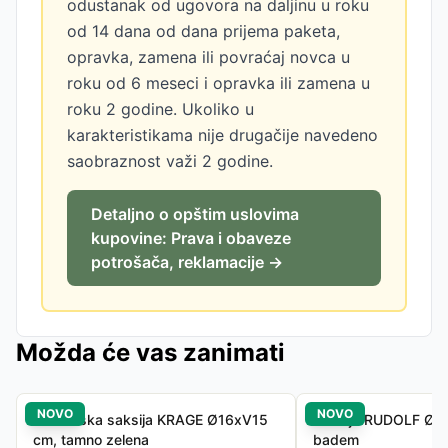
odustanak od ugovora na daljinu u roku
od 14 dana od dana prijema paketa,
opravka, zamena ili povraćaj novca u
roku od 6 meseci i opravka ili zamena u
roku 2 godine. Ukoliko u
karakteristikama nije drugačije navedeno
saobraznost važi 2 godine.
Detaljno o opštim uslovima
kupovine: Prava i obaveze
potrošača, reklamacije →
Možda će vas zanimati
NOVO
NOVO
Baštenska saksija KRAGE Ø16xV15
Saksija RUDOLF Ø18
cm, tamno zelena
badem