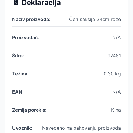
📄
Deklaracija
Naziv proizvoda:
Čeri saksija 24cm roze
Proizvođač:
N/A
Šifra:
97481
Težina:
0.30
kg
EAN:
N/A
Zemlja porekla:
Kina
Uvoznik:
Navedeno na pakovanju proizvoda