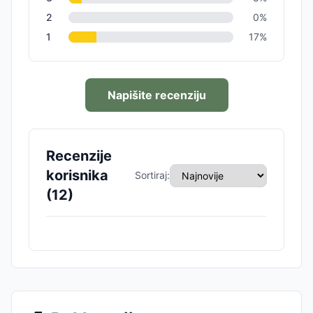
2
0
%
1
17
%
Napišite recenziju
Recenzije
korisnika
Sortiraj:
(
12
)