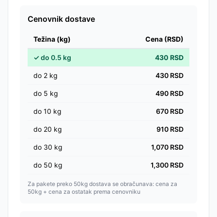
Cenovnik dostave
Težina (kg)
Cena (RSD)
✓
do
0.5
kg
430
RSD
do
2
kg
430
RSD
do
5
kg
490
RSD
do
10
kg
670
RSD
do
20
kg
910
RSD
do
30
kg
1,070
RSD
do
50
kg
1,300
RSD
Za pakete preko 50kg dostava se obračunava: cena za
50kg + cena za ostatak prema cenovniku