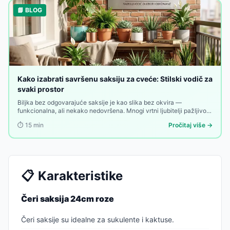
📘 BLOG
Kako izabrati savršenu saksiju za cveće: Stilski vodič za
svaki prostor
Biljka bez odgovarajuće saksije je kao slika bez okvira —
funkcionalna, ali nekako nedovršena. Mnogi vrtni ljubitelji pažljivo
biraju biljke, zemlja, đubrivo i raspored — a onda uzmu prvu saksiju
⏱️
15
min
Pročitaj više →
koja im dođe pod ruku. Greška koja se vidi.
📋
Karakteristike
Čeri saksija 24cm roze
Čeri saksije su idealne za sukulente i kaktuse.