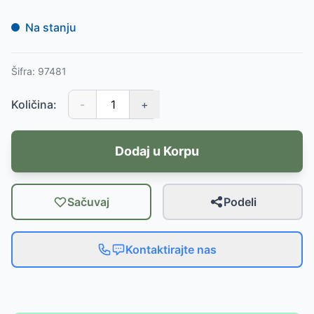
Na stanju
Šifra:
97481
Količina:
-
+
Dodaj u Korpu
Sačuvaj
Podeli
Kontaktirajte nas