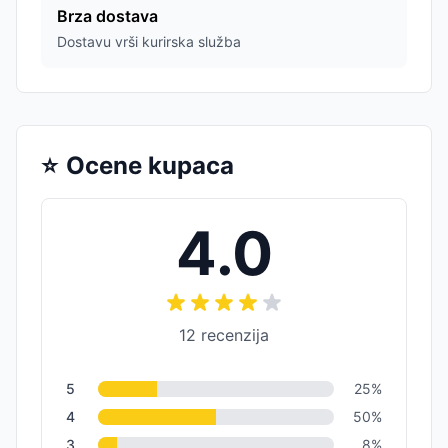
Brza dostava
Dostavu vrši kurirska služba
⭐
Ocene kupaca
4.0
12
recenzija
5
25
%
4
50
%
3
8
%