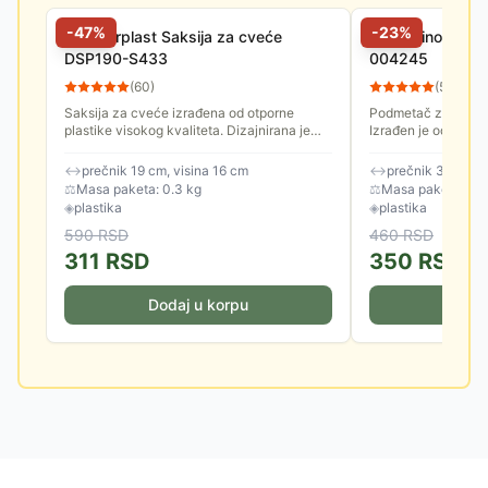
-
47
%
-
23
%
Prosperplast Saksija za cveće
Di Martino Podm
DSP190-S433
004245
(
60
)
(
57
)
Saksija za cveće izrađena od otporne
Podmetač za saksij
plastike visokog kvaliteta. Dizajnirana je
Izrađen je od kvalit
tako da se savršeno uklapa u moderan
enterijer.
↔
prečnik 19 cm, visina 16 cm
↔
prečnik 31 cm, v
⚖
Masa paketa: 0.3 kg
⚖
Masa paketa: 0.2
◈
plastika
◈
plastika
590
RSD
460
RSD
311
RSD
350
RSD
Dodaj u korpu
Doda