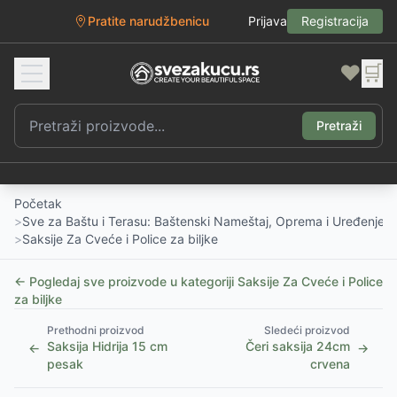
Pratite narudžbenicu
Prijava
Registracija
❤️
🛒
Pretraži
Početak
>
Sve za Baštu i Terasu: Baštenski Nameštaj, Oprema i Uređenje D
>
Saksije Za Cveće i Police za biljke
← Pogledaj sve proizvode u kategoriji
Saksije Za Cveće i Police
za biljke
Prethodni proizvod
Sledeći proizvod
Saksija Hidrija 15 cm
Čeri saksija 24cm
←
→
pesak
crvena