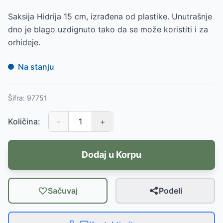
Saksija Hidrija 15 cm, izrađena od plastike. Unutrašnje
dno je blago uzdignuto tako da se može koristiti i za
orhideje.
Na stanju
Šifra:
97751
Količina:
-
+
Dodaj u Korpu
Sačuvaj
Podeli