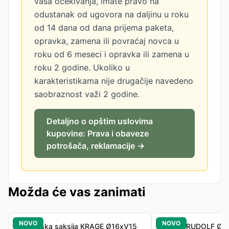
vaša očekivanja, imate pravo na
odustanak od ugovora na daljinu u roku
od 14 dana od dana prijema paketa,
opravka, zamena ili povraćaj novca u
roku od 6 meseci i opravka ili zamena u
roku 2 godine. Ukoliko u
karakteristikama nije drugačije navedeno
saobraznost važi 2 godine.
Detaljno o opštim uslovima
kupovine: Prava i obaveze
potrošača, reklamacije →
Možda će vas zanimati
NOVO
NOVO
Baštenska saksija KRAGE Ø16xV15
Saksija RUDOLF Ø18