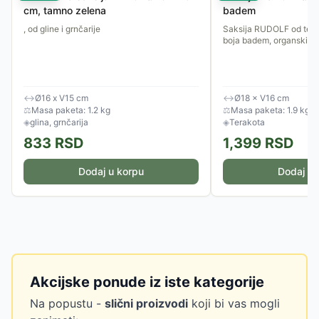
cm, tamno zelena
badem
, od gline i grnčarije
Saksija RUDOLF od tera
boja badem, organski ob
↔
Ø16 x V15 cm
↔
Ø18 × V16 cm
⚖
Masa paketa: 1.2 kg
⚖
Masa paketa: 1.9 kg
◈
glina, grnčarija
◈
Terakota
833
RSD
1,399
RSD
Dodaj u korpu
Dodaj u 
Akcijske ponude iz iste kategorije
Na popustu -
slični proizvodi
koji bi vas mogli