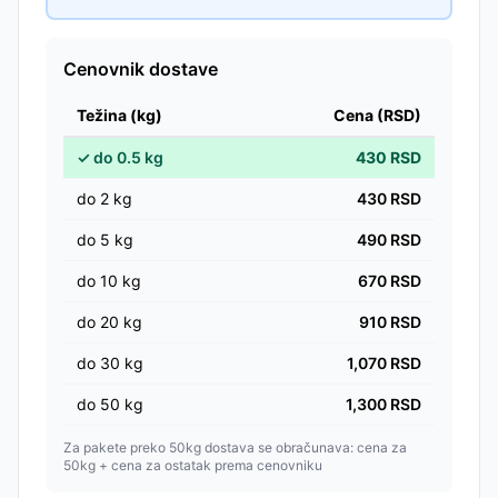
Cenovnik dostave
Težina (kg)
Cena (RSD)
✓
do
0.5
kg
430
RSD
do
2
kg
430
RSD
do
5
kg
490
RSD
do
10
kg
670
RSD
do
20
kg
910
RSD
do
30
kg
1,070
RSD
do
50
kg
1,300
RSD
Za pakete preko 50kg dostava se obračunava: cena za
50kg + cena za ostatak prema cenovniku