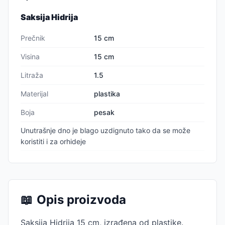
Saksija Hidrija
Prečnik
15 cm
Visina
15 cm
Litraža
1.5
Materijal
plastika
Boja
pesak
Unutrašnje dno je blago uzdignuto tako da se može
koristiti i za orhideje
📖
Opis proizvoda
Saksija Hidrija 15 cm, izrađena od plastike.