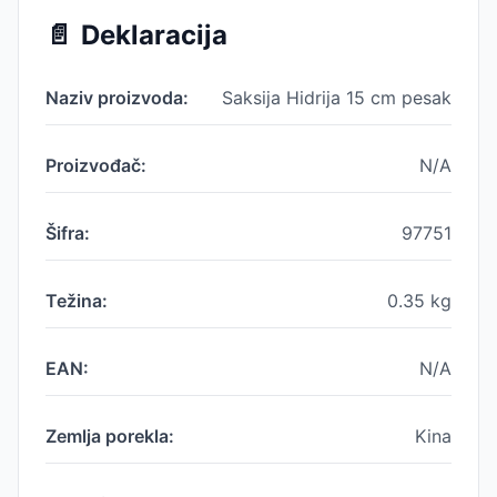
📄
Deklaracija
Naziv proizvoda:
Saksija Hidrija 15 cm pesak
Proizvođač:
N/A
Šifra:
97751
Težina:
0.35
kg
EAN:
N/A
Zemlja porekla:
Kina