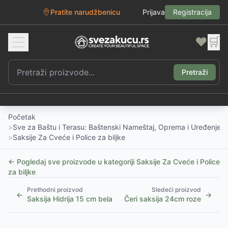
Pratite narudžbenicu
Prijava
Registracija
❤️
🛒
Pretraži
Početak
>
Sve za Baštu i Terasu: Baštenski Nameštaj, Oprema i Uređenje D
>
Saksije Za Cveće i Police za biljke
← Pogledaj sve proizvode u kategoriji
Saksije Za Cveće i Police
za biljke
Prethodni proizvod
Sledeći proizvod
←
→
Saksija Hidrija 15 cm bela
Čeri saksija 24cm roze
1
/
5