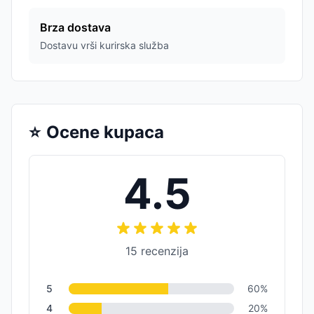
Brza dostava
Dostavu vrši kurirska služba
⭐
Ocene kupaca
4.5
15
recenzija
5
60
%
4
20
%