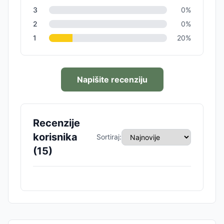
3
0
%
2
0
%
1
20
%
Napišite recenziju
Recenzije
korisnika
Sortiraj:
(
15
)