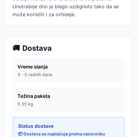
Unutrašnje dno je blago uzdignuto tako da se
može koristiti i za orhideje.
🚚
Dostava
Vreme slanja
3 - 5 radnih dana
Težina paketa
0.35
kg
Status dostave
📦 Dostava se naplaćuje prema cenovniku