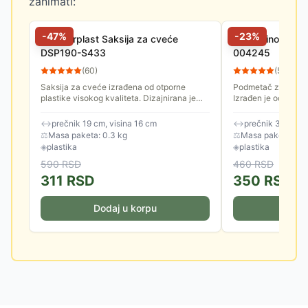
zanimati:
-
47
%
-
23
%
Prosperplast Saksija za cveće
Di Martino Podm
DSP190-S433
004245
(
60
)
(
57
)
Saksija za cveće izrađena od otporne
Podmetač za saksij
plastike visokog kvaliteta. Dizajnirana je
Izrađen je od kvalit
tako da se savršeno uklapa u moderan
enterijer.
↔
prečnik 19 cm, visina 16 cm
↔
prečnik 31 cm, v
⚖
Masa paketa: 0.3 kg
⚖
Masa paketa: 0.2
◈
plastika
◈
plastika
590
RSD
460
RSD
311
RSD
350
RSD
Dodaj u korpu
Doda