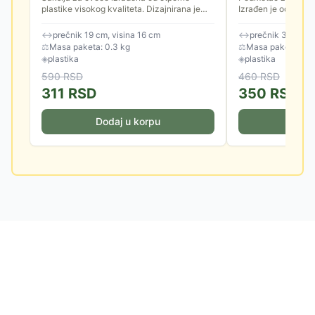
plastike visokog kvaliteta. Dizajnirana je
Izrađen je od kvalit
tako da se savršeno uklapa u moderan
enterijer.
↔
prečnik 19 cm, visina 16 cm
↔
prečnik 31 cm, v
⚖
Masa paketa: 0.3 kg
⚖
Masa paketa: 0.2
◈
plastika
◈
plastika
590
RSD
460
RSD
311
RSD
350
RSD
Dodaj u korpu
Doda