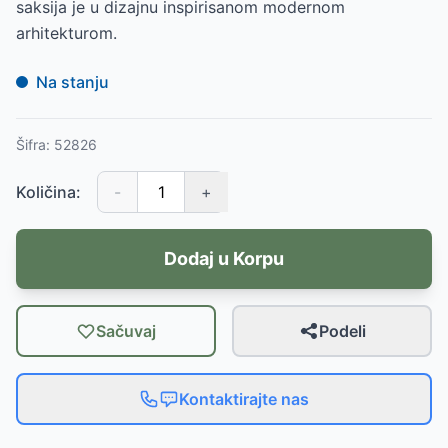
saksija je u dizajnu inspirisanom modernom
arhitekturom.
Na stanju
Šifra:
52826
Količina:
-
+
Dodaj u Korpu
Sačuvaj
Podeli
Kontaktirajte nas