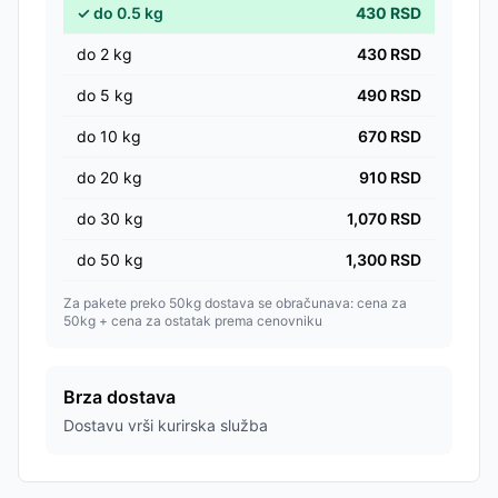
✓
do
0.5
kg
430
RSD
do
2
kg
430
RSD
do
5
kg
490
RSD
do
10
kg
670
RSD
do
20
kg
910
RSD
do
30
kg
1,070
RSD
do
50
kg
1,300
RSD
Za pakete preko 50kg dostava se obračunava: cena za
50kg + cena za ostatak prema cenovniku
Brza dostava
Dostavu vrši kurirska služba