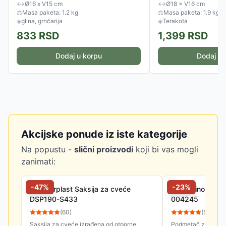
↔
Ø16 x V15 cm
↔
Ø18 × V16 cm
⚖
Masa paketa: 1.2 kg
⚖
Masa paketa: 1.9 kg
◈
glina, grnčarija
◈
Terakota
833
RSD
1,399
RSD
Dodaj u korpu
Dodaj u 
Akcijske ponude iz iste kategorije
Na popustu -
slični proizvodi
koji bi vas mogli
zanimati:
-
47
%
-
23
%
Prosperplast Saksija za cveće
Di Martino Podm
DSP190-S433
004245
(
60
)
(
57
)
Saksija za cveće izrađena od otporne
Podmetač za saksij