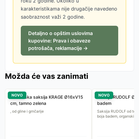
roku 2 godine. Ukoliko u
karakteristikama nije drugačije navedeno
saobraznost važi 2 godine.
Detaljno o opštim uslovima
kupovine: Prava i obaveze
potrošača, reklamacije →
Možda će vas zanimati
NOVO
NOVO
Baštenska saksija KRAGE Ø16xV15
Saksija RUDOLF Ø18
cm, tamno zelena
badem
, od gline i grnčarije
Saksija RUDOLF od tera
boja badem, organski ob