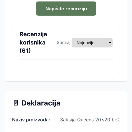
Napišite recenziju
Recenzije
korisnika
Sortiraj:
(
61
)
📄
Deklaracija
Naziv proizvoda:
Saksija Queens 20x20 bež