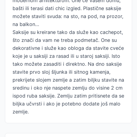
modernom arhitekturom. One će Vašem domu,
bašti ili terasi dati chic izgled. Plastične saksije
možete staviti svuda: na sto, na pod, na prozor,
na balkon…
Saksije su kreirane tako da služe kao cachepot,
što znači da vam ne treba podmetač. One su
dekorativne i služe kao obloga da stavite cveće
koje je u saksiji za rasad ili u staroj saksiji. Isto
tako možete zasaditi i direktno. Na dno saksije
stavite prvo sloj šljunka ili sitnog kamenja,
prekrijete slojem zemlje a zatim biljku stavite na
sredinu i oko nje naspete zemlju do visine 2 cm
ispod ruba saksije. Zemlju zatim pritisnete da se
biljka učvrsti i ako je potebno dodate još malo
zemlje.