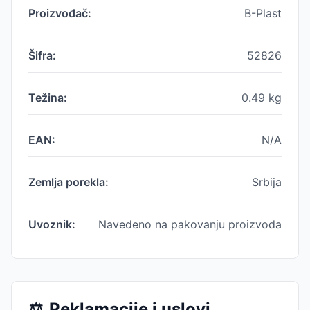
Proizvođač:
B-Plast
Šifra:
52826
Težina:
0.49
kg
EAN:
N/A
Zemlja porekla:
Srbija
Uvoznik:
Navedeno na pakovanju proizvoda
⚖️
Reklamacije i uslovi