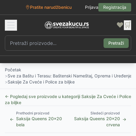
Pratite narudžbenicu
Prijava
Registracija
❤️
🛒
Pretraži
Početak
>
Sve za Baštu i Terasu: Baštenski Nameštaj, Oprema i Uređenje D
>
Saksije Za Cveće i Police za biljke
← Pogledaj sve proizvode u kategoriji
Saksije Za Cveće i Police
za biljke
Prethodni proizvod
Sledeći proizvod
Saksija Queens 20x20
Saksija Queens 20x20
←
→
bela
crvena