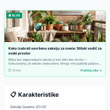
📘 BLOG
Kako izabrati savršenu saksiju za cveće: Stilski vodič za
svaki prostor
Biljka bez odgovarajuće saksije je kao slika bez okvira —
funkcionalna, ali nekako nedovršena. Mnogi vrtni ljubitelji pažljivo
biraju biljke, zemlja, đubrivo i raspored — a onda uzmu prvu saksiju
⏱️
15
min
Pročitaj više →
koja im dođe pod ruku. Greška koja se vidi.
📋
Karakteristike
Saksije Queens 20x20