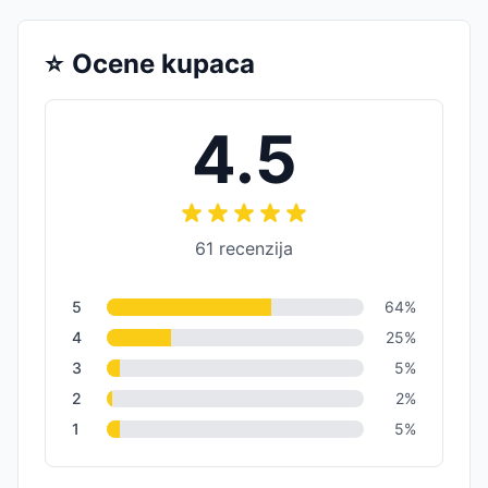
⭐
Ocene kupaca
4.5
61
recenzija
5
64
%
4
25
%
3
5
%
2
2
%
1
5
%