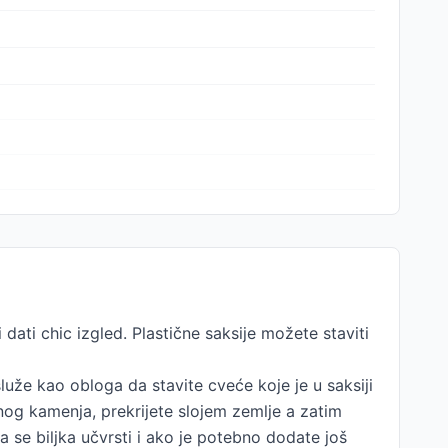
ati chic izgled. Plastične saksije možete staviti
uže kao obloga da stavite cveće koje je u saksiji
sitnog kamenja, prekrijete slojem zemlje a zatim
a se biljka učvrsti i ako je potebno dodate još