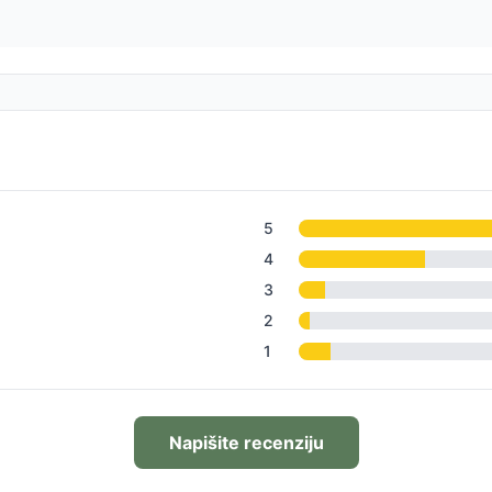
5
4
3
2
1
Napišite recenziju