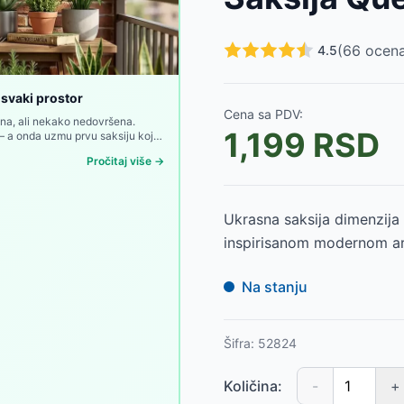
2392
RSD
D
(
66
ocena
4.5
299
RSD
D
 svaki prostor
Cena sa PDV:
D
lna, ali nekako nedovršena.
1,199
RSD
ed — a onda uzmu prvu saksiju koja
099
RSD
899
RSD
Pročitaj više →
499
RSD
-
4799
RSD
Ukrasna saksija dimenzija
inspirisanom modernom ar
Na stanju
Šifra:
52824
Količina:
-
+