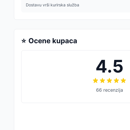
Dostavu vrši kurirska služba
⭐
Ocene kupaca
4.5
66
recenzija