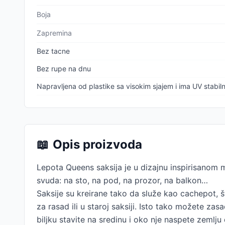
Boja
Zapremina
Bez tacne
Bez rupe na dnu
Napravljena od plastike sa visokim sjajem i ima UV stabil
📖
Opis proizvoda
Lepota Queens saksija je u dizajnu inspirisanom m
svuda: na sto, na pod, na prozor, na balkon…
Saksije su kreirane tako da služe kao cachepot, 
za rasad ili u staroj saksiji. Isto tako možete zasa
biljku stavite na sredinu i oko nje naspete zemlju