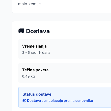
malo zemlje.
🚚
Dostava
Vreme slanja
3 - 5 radnih dana
Težina paketa
0.49
kg
Status dostave
📦 Dostava se naplaćuje prema cenovniku