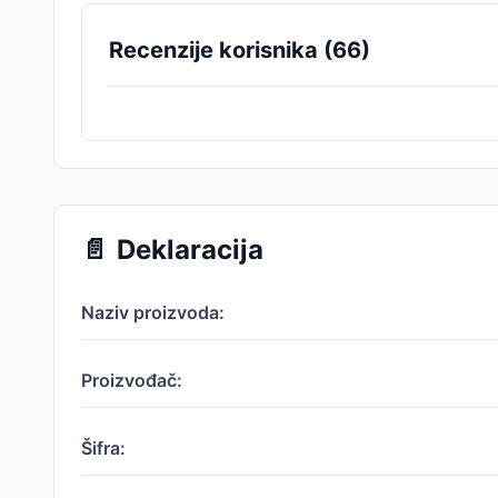
Recenzije korisnika (
66
)
📄
Deklaracija
Naziv proizvoda:
Proizvođač:
Šifra: