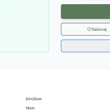
Sačuvaj
20x20cm
19cm