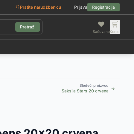
Pratite narudžbenicu
Prijava
Registracija
❤️
🛒
Pretraži
Sačuvano
Korpa
g
Sledeći proizvod
→
Saksija Stars 20 crvena
eens 20x20 crvena