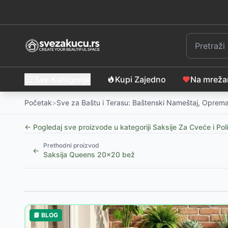
Sve Kategorije
Kupi Zajedno
Na mrež
Početak
>
Sve za Baštu i Terasu: Baštenski Nameštaj, Oprema
← Pogledaj sve proizvode u kategoriji
Saksije Za Cveće i Poli
Prethodni proizvod
←
Saksija Queens 20x20 bež
Slični proizvodi
Baštenska saksija KRAGE Ø16xV15 cm, tamno zelena
📘 BLOG
Saksija RUDOLF Ø18 x V16 cm, badem
-
1399
RSD