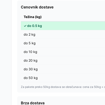
Cenovnik dostave
Težina (kg)
✓
do
0.5
kg
do
2
kg
do
5
kg
do
10
kg
do
20
kg
do
30
kg
do
50
kg
Za pakete preko 50kg dostava se obračunava: cena za 50kg + 
Brza dostava