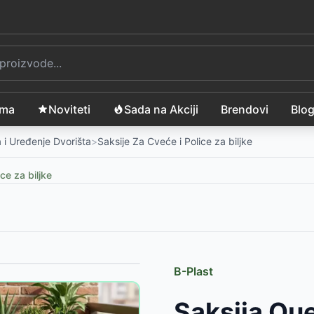
ama
Noviteti
Sada na Akciji
Brendovi
Blo
 i Uređenje Dvorišta
>
Saksije Za Cveće i Police za biljke
ce za biljke
B-Plast
-
833
RSD
Saksija Qu