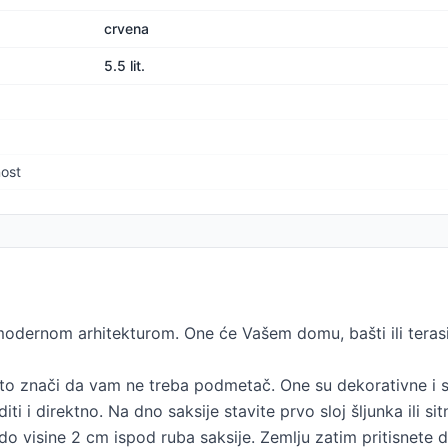
crvena
5.5 lit.
nost
odernom arhitekturom. One će Vašem domu, bašti ili terasi d
što znači da vam ne treba podmetač. One su dekorativne i sl
diti i direktno. Na dno saksije stavite prvo sloj šljunka ili 
 do visine 2 cm ispod ruba saksije. Zemlju zatim pritisnete d