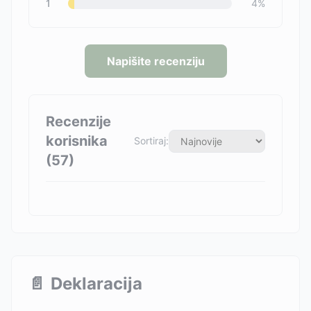
1
4
%
Napišite recenziju
Recenzije
korisnika
Sortiraj:
(
57
)
📄
Deklaracija