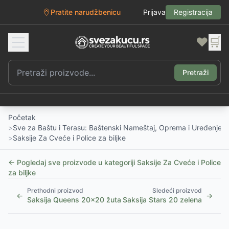
Pratite narudžbenicu
Prijava
Registracija
❤️
🛒
Pretraži
Početak
>
Sve za Baštu i Terasu: Baštenski Nameštaj, Oprema i Uređenje D
>
Saksije Za Cveće i Police za biljke
← Pogledaj sve proizvode u kategoriji
Saksije Za Cveće i Police
za biljke
Prethodni proizvod
Sledeći proizvod
←
→
Saksija Queens 20x20 žuta
Saksija Stars 20 zelena