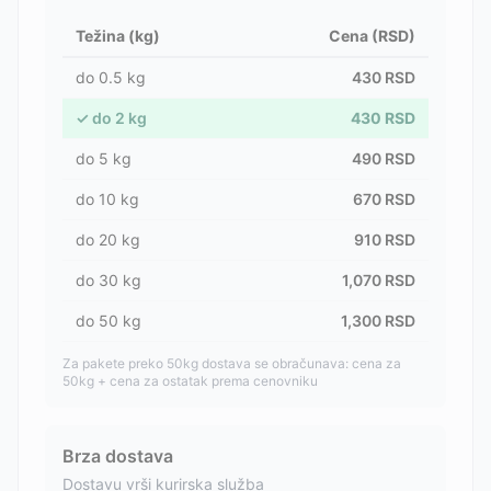
Težina (kg)
Cena (RSD)
do
0.5
kg
430
RSD
✓
do
2
kg
430
RSD
do
5
kg
490
RSD
do
10
kg
670
RSD
do
20
kg
910
RSD
do
30
kg
1,070
RSD
do
50
kg
1,300
RSD
Za pakete preko 50kg dostava se obračunava: cena za
50kg + cena za ostatak prema cenovniku
Brza dostava
Dostavu vrši kurirska služba