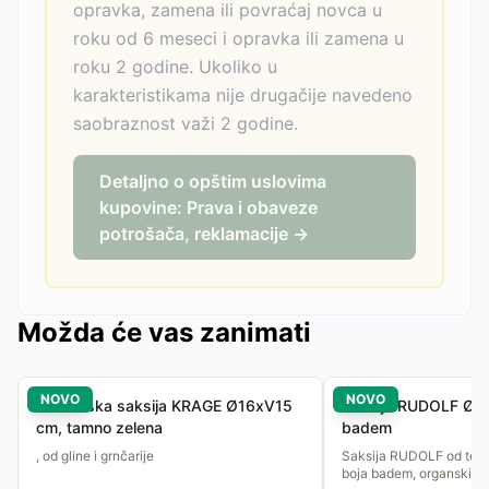
opravka, zamena ili povraćaj novca u
roku od 6 meseci i opravka ili zamena u
roku 2 godine. Ukoliko u
karakteristikama nije drugačije navedeno
saobraznost važi 2 godine.
Detaljno o opštim uslovima
kupovine: Prava i obaveze
potrošača, reklamacije →
Možda će vas zanimati
NOVO
NOVO
Baštenska saksija KRAGE Ø16xV15
Saksija RUDOLF Ø18
cm, tamno zelena
badem
, od gline i grnčarije
Saksija RUDOLF od tera
boja badem, organski ob