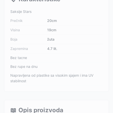
Saksije Stars
Prečnik
20cm
Visina
19cm
Boja
žuta
Zapremina
4.7 lit.
Bez tacne
Bez rupe na dnu
Napravljena od plastike sa visokim sjajem i ima UV
stabilnost
📖
Opis proizvoda