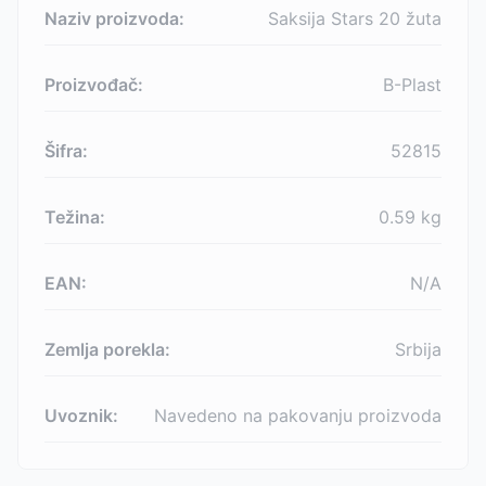
Naziv proizvoda:
Saksija Stars 20 žuta
Proizvođač:
B-Plast
Šifra:
52815
Težina:
0.59
kg
EAN:
N/A
Zemlja porekla:
Srbija
Uvoznik:
Navedeno na pakovanju proizvoda