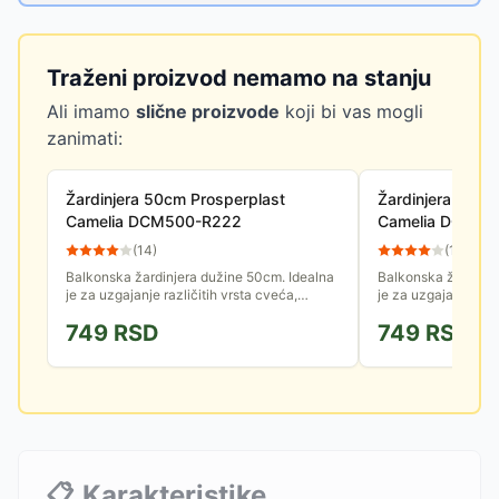
Traženi proizvod nemamo na stanju
Ali imamo
slične proizvode
koji bi vas mogli
zanimati:
Žardinjera 50cm Prosperplast
Žardinjera 50cm
Camelia DCM500-R222
Camelia DCM50
(
14
)
(
12
)
Balkonska žardinjera dužine 50cm. Idealna
Balkonska žardinje
je za uzgajanje različitih vrsta cveća,
je za uzgajanje razl
začinskih biljaka ili papričica. Izrađena je od
začinskih biljaka il
749
RSD
749
RSD
kvalitetne plastike.
kvalitetne plastike.
📋
Karakteristike