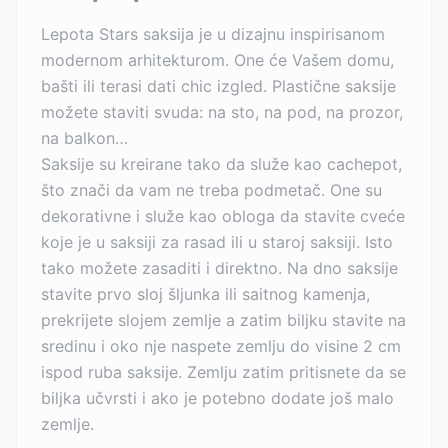
Lepota Stars saksija je u dizajnu inspirisanom
modernom arhitekturom. One će Vašem domu,
bašti ili terasi dati chic izgled. Plastične saksije
možete staviti svuda: na sto, na pod, na prozor,
na balkon…
Saksije su kreirane tako da služe kao cachepot,
što znači da vam ne treba podmetač. One su
dekorativne i služe kao obloga da stavite cveće
koje je u saksiji za rasad ili u staroj saksiji. Isto
tako možete zasaditi i direktno. Na dno saksije
stavite prvo sloj šljunka ili saitnog kamenja,
prekrijete slojem zemlje a zatim biljku stavite na
sredinu i oko nje naspete zemlju do visine 2 cm
ispod ruba saksije. Zemlju zatim pritisnete da se
biljka učvrsti i ako je potebno dodate još malo
zemlje.