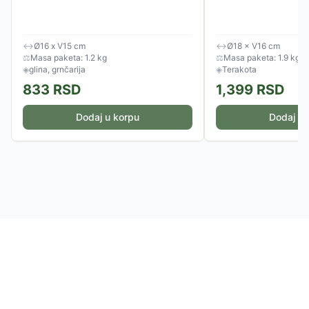
↔
Ø16 x V15 cm
↔
Ø18 × V16 cm
⚖
Masa paketa: 1.2 kg
⚖
Masa paketa: 1.9 kg
◈
glina, grnčarija
◈
Terakota
833
RSD
1,399
RSD
Dodaj u korpu
Dodaj u 