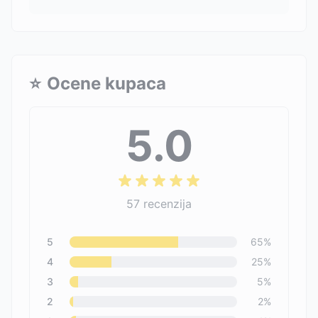
⭐
Ocene kupaca
5.0
57
recenzija
5
65
%
4
25
%
3
5
%
2
2
%