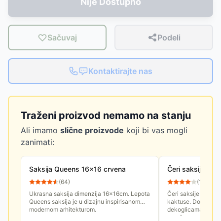
Nije Dostupno
Sačuvaj
Podeli
Kontaktirajte nas
Traženi proizvod nemamo na stanju
Ali imamo
slične proizvode
koji bi vas mogli
zanimati:
Saksija Queens 16x16 crvena
Čeri saksija 24
(
64
)
(
15
)
Ukrasna saksija dimenzija 16x16cm. Lepota
Čeri saksije su idea
Queens saksija je u dizajnu inspirisanom
kaktuse. Dole stav
modernom arhitekturom.
dekoglicama a onda
aranžmane recimo 