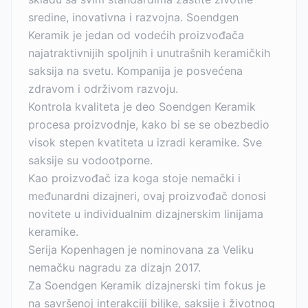
sredine, inovativna i razvojna. Soendgen
Keramik je jedan od vodećih proizvođača
najatraktivnijih spoljnih i unutrašnih keramičkih
saksija na svetu. Kompanija je posvećena
zdravom i održivom razvoju.
Kontrola kvaliteta je deo Soendgen Keramik
procesa proizvodnje, kako bi se se obezbedio
visok stepen kvatiteta u izradi keramike. Sve
saksije su vodootporne.
Kao proizvođač iza koga stoje nemački i
međunardni dizajneri, ovaj proizvođač donosi
novitete u individualnim dizajnerskim linijama
keramike.
Serija Kopenhagen je nominovana za Veliku
nemačku nagradu za dizajn 2017.
Za Soendgen Keramik dizajnerski tim fokus je
na savršenoj interakciji biljke, saksije i životnog