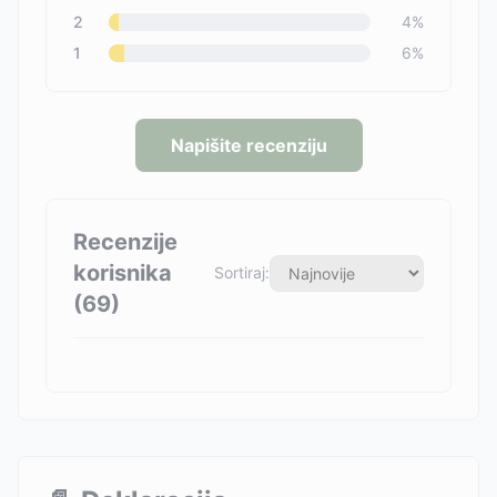
2
4
%
1
6
%
Napišite recenziju
Recenzije
korisnika
Sortiraj:
(
69
)