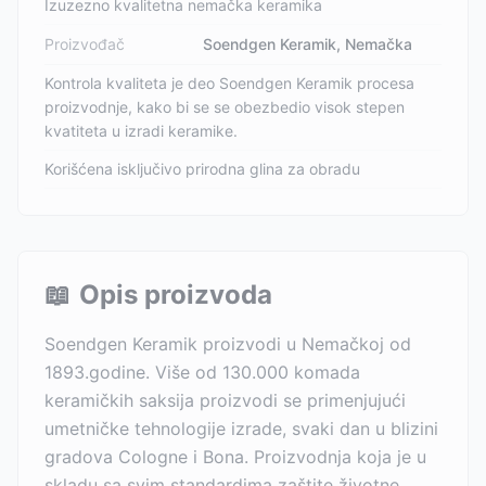
Izuzezno kvalitetna nemačka keramika
Proizvođač
Soendgen Keramik, Nemačka
Kontrola kvaliteta je deo Soendgen Keramik procesa
proizvodnje, kako bi se se obezbedio visok stepen
kvatiteta u izradi keramike.
Korišćena isključivo prirodna glina za obradu
📖
Opis proizvoda
Soendgen Keramik proizvodi u Nemačkoj od
1893.godine. Više od 130.000 komada
keramičkih saksija proizvodi se primenjujući
umetničke tehnologije izrade, svaki dan u blizini
gradova Cologne i Bona. Proizvodnja koja je u
skladu sa svim standardima zaštite životne