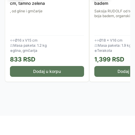
cm, tamno zelena
badem
, od gline i grnčarije
Saksija RUDOLF od tera
boja badem, organski ob
↔
Ø16 x V15 cm
↔
Ø18 × V16 cm
⚖
Masa paketa: 1.2 kg
⚖
Masa paketa: 1.9 kg
◈
glina, grnčarija
◈
Terakota
833
RSD
1,399
RSD
Dodaj u korpu
Dodaj u 