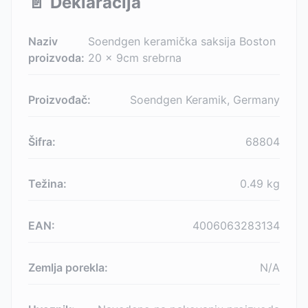
📄
Deklaracija
Naziv
Soendgen keramička saksija Boston
proizvoda:
20 x 9cm srebrna
Proizvođač:
Soendgen Keramik, Germany
Šifra:
68804
Težina:
0.49
kg
EAN:
4006063283134
Zemlja porekla:
N/A