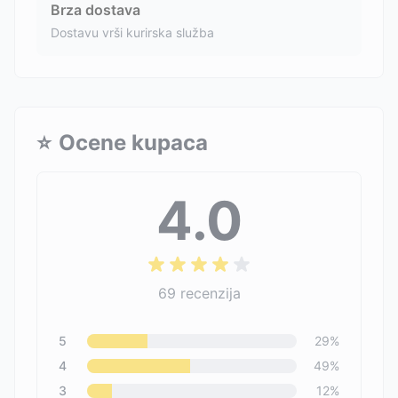
Brza dostava
Dostavu vrši kurirska služba
⭐
Ocene kupaca
4.0
69
recenzija
5
29
%
4
49
%
3
12
%