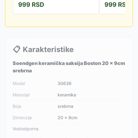
999
RSD
999
RSD
📋
Karakteristike
Soendgen keramička saksija Boston 20 x 9cm
srebrna
Model
30636
Materijal
keramika
Boja
srebrna
Dimenzije
20 x 9cm
Vodootporna