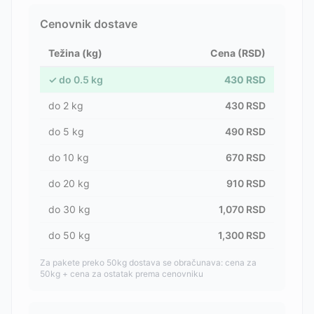
Cenovnik dostave
Težina (kg)
Cena (RSD)
✓
do
0.5
kg
430
RSD
do
2
kg
430
RSD
do
5
kg
490
RSD
do
10
kg
670
RSD
do
20
kg
910
RSD
do
30
kg
1,070
RSD
do
50
kg
1,300
RSD
Za pakete preko 50kg dostava se obračunava: cena za
50kg + cena za ostatak prema cenovniku