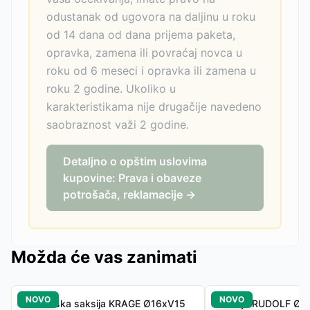
odustanak od ugovora na daljinu u roku
od 14 dana od dana prijema paketa,
opravka, zamena ili povraćaj novca u
roku od 6 meseci i opravka ili zamena u
roku 2 godine. Ukoliko u
karakteristikama nije drugačije navedeno
saobraznost važi 2 godine.
Detaljno o opštim uslovima
kupovine: Prava i obaveze
potrošača, reklamacije →
Možda će vas zanimati
NOVO
NOVO
Baštenska saksija KRAGE Ø16xV15
Saksija RUDOLF Ø18