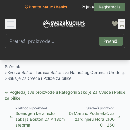
Pratite narudžbenicu
Prijava
Registracija
❤️
🛒
Pretraži
Početak
>
Sve za Baštu i Terasu: Baštenski Nameštaj, Oprema i Uređenje D
>
Saksije Za Cveće i Police za biljke
← Pogledaj sve proizvode u kategoriji
Saksije Za Cveće i Police
za biljke
Prethodni proizvod
Sledeći proizvod
Soendgen keramička
Di Martino Podmetač za
←
→
saksija Boston 27 x 13cm
žardinjeru Flora L100
srebrna
011250