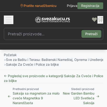
Pratite narudžbenicu
Prijava
Registracija
❤️
🛒
Pretraži
Početak
>
Sve za Baštu i Terasu: Baštenski Nameštaj, Oprema i Uređenje D
>
Saksije Za Cveće i Police za biljke
← Pogledaj sve proizvode u kategoriji
Saksije Za Cveće i Police
za biljke
Prethodni proizvod
Sledeći proizvod
Saksija sa magnetom za malo
New Garden Bambu
←
→
cveće Magnetika 9
LED Svetleća
Narandžasta
Saksija