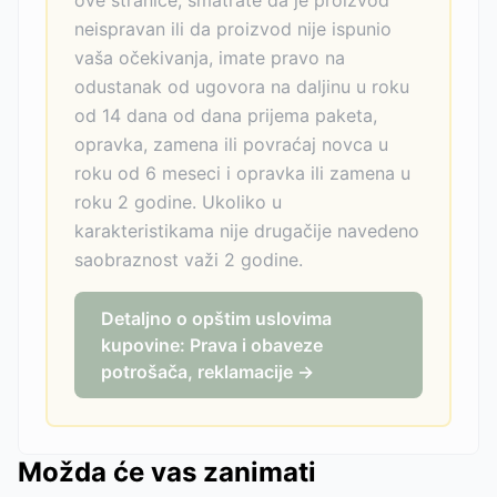
ove stranice, smatrate da je proizvod
neispravan ili da proizvod nije ispunio
vaša očekivanja, imate pravo na
odustanak od ugovora na daljinu u roku
od 14 dana od dana prijema paketa,
opravka, zamena ili povraćaj novca u
roku od 6 meseci i opravka ili zamena u
roku 2 godine. Ukoliko u
karakteristikama nije drugačije navedeno
saobraznost važi 2 godine.
Detaljno o opštim uslovima
kupovine: Prava i obaveze
potrošača, reklamacije →
Možda će vas zanimati