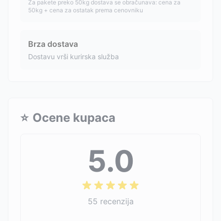
Za pakete preko 50kg dostava se obračunava: cena za
50kg + cena za ostatak prema cenovniku
Brza dostava
Dostavu vrši kurirska služba
⭐
Ocene kupaca
5.0
55
recenzija