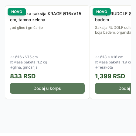
NOVO
NOVO
Baštenska saksija KRAGE Ø16xV15
Saksija RUDOLF Ø18
cm, tamno zelena
badem
, od gline i grnčarije
Saksija RUDOLF od tera
boja badem, organski ob
↔
Ø16 x V15 cm
↔
Ø18 × V16 cm
⚖
Masa paketa: 1.2 kg
⚖
Masa paketa: 1.9 kg
◈
glina, grnčarija
◈
Terakota
833
RSD
1,399
RSD
Dodaj u korpu
Dodaj u 