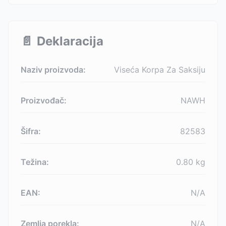
📄
Deklaracija
Naziv proizvoda:
Viseća Korpa Za Saksiju
Proizvođač:
NAWH
Šifra:
82583
Težina:
0.80
kg
EAN:
N/A
Zemlja porekla:
N/A