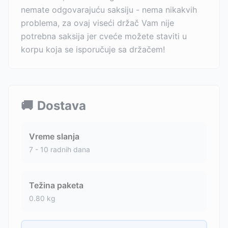
nemate odgovarajuću saksiju - nema nikakvih
problema, za ovaj viseći držač Vam nije
potrebna saksija jer cveće možete staviti u
korpu koja se isporučuje sa držačem!
🚚
Dostava
Vreme slanja
7 - 10 radnih dana
Težina paketa
0.80
kg