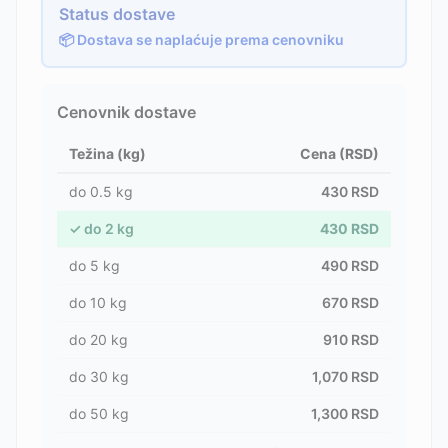
Status dostave
📦 Dostava se naplaćuje prema cenovniku
Cenovnik dostave
Težina (kg)
Cena (RSD)
do
0.5
kg
430
RSD
✓
do
2
kg
430
RSD
do
5
kg
490
RSD
do
10
kg
670
RSD
do
20
kg
910
RSD
do
30
kg
1,070
RSD
do
50
kg
1,300
RSD