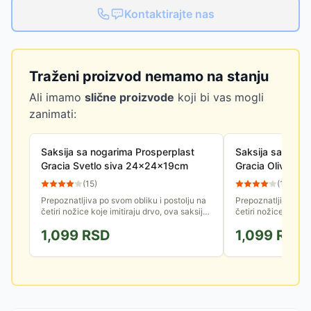
Kontaktirajte nas
Traženi proizvod nemamo na stanju
Ali imamo
slične proizvode
koji bi vas mogli
zanimati:
Saksija sa nogarima Prosperplast
Saksija sa noga
Gracia Svetlo siva 24x24x19cm
Gracia Olive G
(
15
)
(
15
)
Prepoznatljiva po svom obliku i postolju na
Prepoznatljiva po s
četiri nožice koje imitiraju drvo, ova saksija
četiri nožice koje i
podiže vaše biljke na pijedestal, bukvalno i
podiže vaše biljke n
1,099
RSD
1,099
RSD
stilski....
stilski....