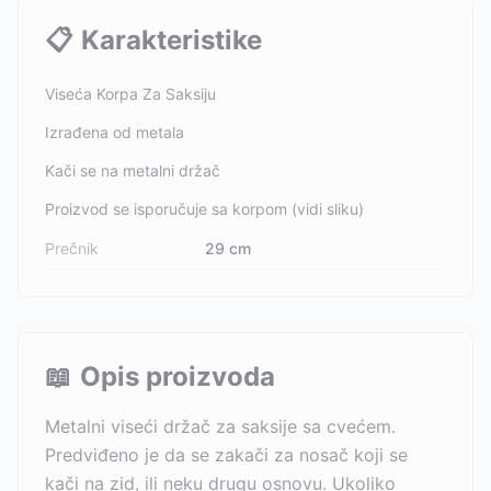
📋
Karakteristike
Viseća Korpa Za Saksiju
Izrađena od metala
Kači se na metalni držač
Proizvod se isporučuje sa korpom (vidi sliku)
Prečnik
29 cm
📖
Opis proizvoda
Metalni viseći držač za saksije sa cvećem.
Predviđeno je da se zakači za nosač koji se
kači na zid, ili neku drugu osnovu. Ukoliko