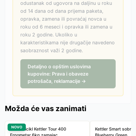
odustanak od ugovora na daljinu u roku
od 14 dana od dana prijema paketa,
opravka, zamena ili povraćaj novca u
roku od 6 meseci i opravka ili zamena u
roku 2 godine. Ukoliko u
karakteristikama nije drugačije navedeno
saobraznost važi 2 godine.
Detaljno o opštim uslovima
kupovine: Prava i obaveze
potrošača, reklamacije →
Možda će vas zanimati
NOVO
Sobni Bicikl Kettler Tour 400
Kettler Smart sobni b
Ergometar 6kg zamajac
Blueberry Green