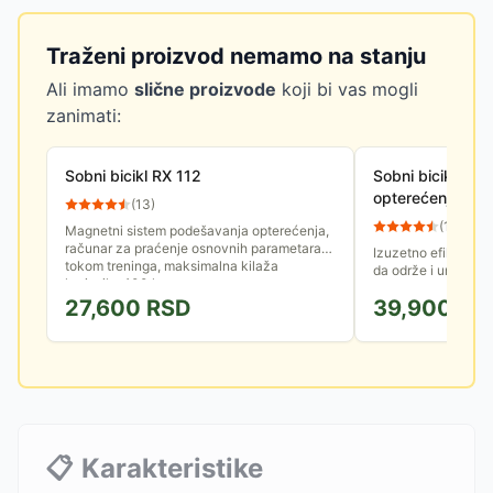
Traženi proizvod nemamo na stanju
Ali imamo
slične proizvode
koji bi vas mogli
zanimati:
Sobni bicikl RX 112
Sobni bicikl sa
opterećenjem R
(
13
)
(
19
)
Magnetni sistem podešavanja opterećenja,
računar za praćenje osnovnih parametara
Izuzetno efikasan t
tokom treninga, maksimalna kilaža
da održe i unaprede
korisnika 100 kg
vežbače do 130kg 
27,600
RSD
39,900
RS
📋
Karakteristike