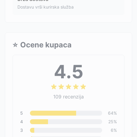
Dostavu vrši kurirska služba
⭐
Ocene kupaca
4.5
109
recenzija
5
64
%
4
25
%
3
6
%