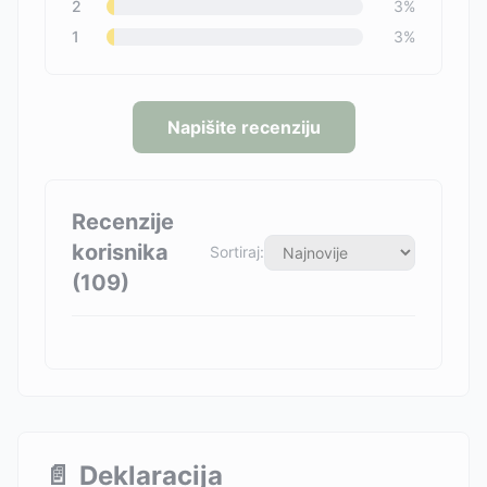
2
3
%
1
3
%
Napišite recenziju
Recenzije
korisnika
Sortiraj:
(
109
)
📄
Deklaracija