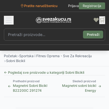
Pratite narudžbenicu
Prijava
Registracija
❤️
🛒
Pretraži
Početak
>
Sportska i Fitnes Oprema - Sve Za Rekreaciju
>
Sobni Bicikli
← Pogledaj sve proizvode u kategoriji
Sobni Bicikli
Prethodni proizvod
Sledeći proizvod
Magnetni Sobni Bicikl
Magnetni sobni bicikl
←
→
B22200C 291274
Energy