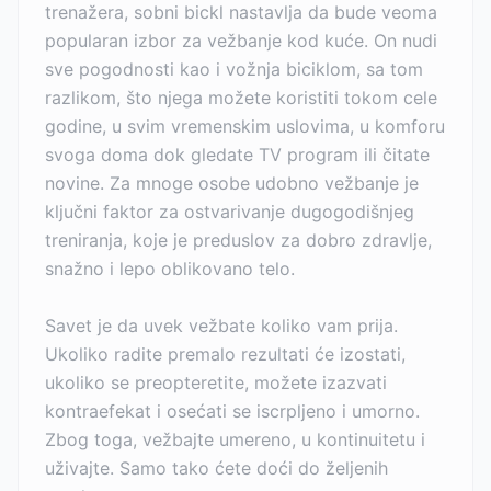
trenažera, sobni bickl nastavlja da bude veoma
popularan izbor za vežbanje kod kuće. On nudi
sve pogodnosti kao i vožnja biciklom, sa tom
razlikom, što njega možete koristiti tokom cele
godine, u svim vremenskim uslovima, u komforu
svoga doma dok gledate TV program ili čitate
novine. Za mnoge osobe udobno vežbanje je
ključni faktor za ostvarivanje dugogodišnjeg
treniranja, koje je preduslov za dobro zdravlje,
snažno i lepo oblikovano telo.
Savet je da uvek vežbate koliko vam prija.
Ukoliko radite premalo rezultati će izostati,
ukoliko se preopteretite, možete izazvati
kontraefekat i osećati se iscrpljeno i umorno.
Zbog toga, vežbajte umereno, u kontinuitetu i
uživajte. Samo tako ćete doći do željenih