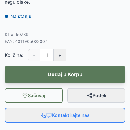
negu dlake.
Na stanju
Šifra:
50739
EAN:
4011905023007
Količina:
-
+
Dodaj u Korpu
Sačuvaj
Podeli
Kontaktirajte nas