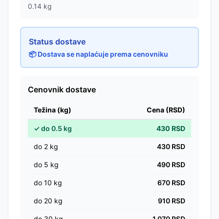
0.14
kg
Status dostave
📦 Dostava se naplaćuje prema cenovniku
Cenovnik dostave
Težina (kg)
Cena (RSD)
✓
do
0.5
kg
430
RSD
do
2
kg
430
RSD
do
5
kg
490
RSD
do
10
kg
670
RSD
do
20
kg
910
RSD
do
30
kg
1,070
RSD