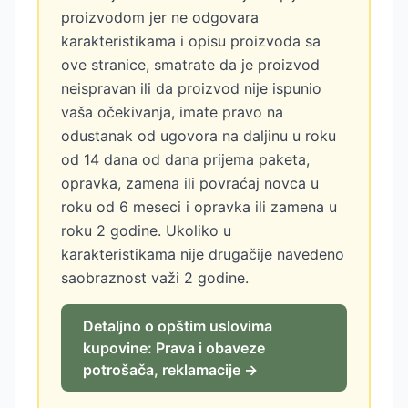
proizvodom jer ne odgovara
karakteristikama i opisu proizvoda sa
ove stranice, smatrate da je proizvod
neispravan ili da proizvod nije ispunio
vaša očekivanja, imate pravo na
odustanak od ugovora na daljinu u roku
od 14 dana od dana prijema paketa,
opravka, zamena ili povraćaj novca u
roku od 6 meseci i opravka ili zamena u
roku 2 godine. Ukoliko u
karakteristikama nije drugačije navedeno
saobraznost važi 2 godine.
Detaljno o opštim uslovima
kupovine: Prava i obaveze
potrošača, reklamacije →