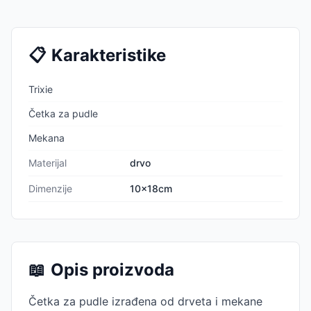
📋
Karakteristike
Trixie
Četka za pudle
Mekana
Materijal
drvo
Dimenzije
10x18cm
📖
Opis proizvoda
Četka za pudle izrađena od drveta i mekane