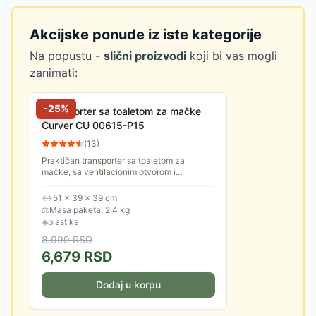
Akcijske ponude iz iste kategorije
Na popustu -
slični proizvodi
koji bi vas mogli
zanimati:
-
25
%
Transporter sa toaletom za mačke
Curver CU 00615-P15
(
13
)
Praktičan transporter sa toaletom za
mačke, sa ventilacionim otvorom i
lopaticom. Poklopac se skida radi lakšeg
čišćenja.
↔
51 × 39 × 39 cm
⚖
Masa paketa: 2.4 kg
◈
plastika
8,999
RSD
6,679
RSD
Dodaj u korpu