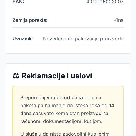
EAN:
4011905023007
Zemlja porekla:
Kina
Uvoznik:
Navedeno na pakovanju proizvoda
⚖️
Reklamacije i uslovi
Preporučujemo da od dana prijema
paketa pa najmanje do isteka roka od 14
dana sačuvate kompletan proizvod sa
računom, dokumentacijom, kutijom.
U slučaju da niste zadovoljni kupljenim