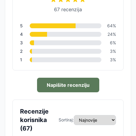
67
recenzija
5
64
%
4
24
%
3
6
%
2
3
%
1
3
%
Napišite recenziju
Recenzije
korisnika
Sortiraj:
(
67
)