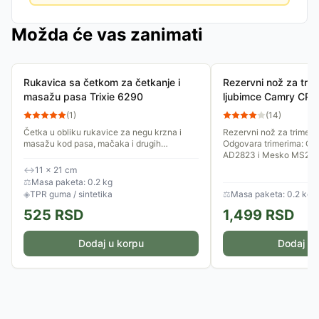
Možda će vas zanimati
Rukavica sa četkom za četkanje i
Rezervni nož za tri
masažu pasa Trixie 6290
ljubimce Camry CR2
(
1
)
(
14
)
Četka u obliku rukavice za negu krzna i
Rezervni nož za trimer 
masažu kod pasa, mačaka i drugih
Odgovara trimerima: Ca
ljubimaca, naročito kod osetljivih. Pogodna
AD2823 i Mesko MS282
je za ljubimce kratkodlakog...
↔
11 × 21 cm
⚖
Masa paketa: 0.2 kg
◈
TPR guma / sintetika
⚖
Masa paketa: 0.2 kg
525
RSD
1,499
RSD
Dodaj u korpu
Dodaj u 