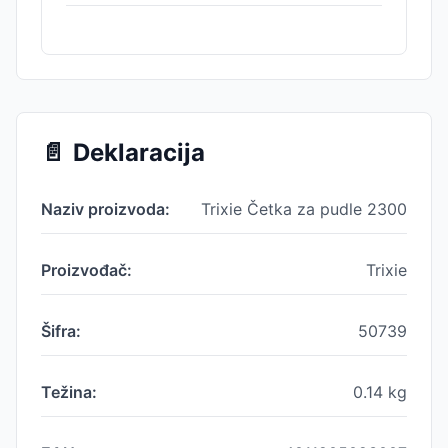
📄
Deklaracija
Naziv proizvoda:
Trixie Četka za pudle 2300
Proizvođač:
Trixie
Šifra:
50739
Težina:
0.14
kg