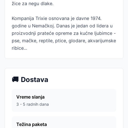
žice za negu dlake.
Kompanija Trixie osnovana je davne 1974.
godine u Nemačkoj. Danas je jedan od lidera u
proizvodnji prateće opreme za kućne ljubimce -
pse, mačke, reptile, ptice, glodare, akvarijumske
ribice...
🚚
Dostava
Vreme slanja
3 - 5 radnih dana
Težina paketa