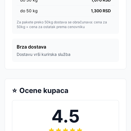
do
50
kg
1,300
RSD
Za pakete preko 50kg dostava se obračunava: cena za
50kg + cena za ostatak prema cenovniku
Brza dostava
Dostavu vrši kurirska služba
⭐
Ocene kupaca
4.5