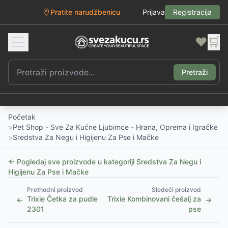
Pratite narudžbenicu
Prijava
Registracija
❤️
🛒
Pretraži
Početak
>
Pet Shop - Sve Za Kućne Ljubimce - Hrana, Oprema i Igračke
>
Sredstva Za Negu i Higijenu Za Pse i Mačke
← Pogledaj sve proizvode u kategoriji
Sredstva Za Negu i
Higijenu Za Pse i Mačke
Prethodni proizvod
Sledeći proizvod
Trixie Četka za pudle
Trixie Kombinovani češalj za
←
→
2301
pse