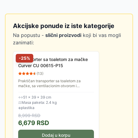
Akcijske ponude iz iste kategorije
Na popustu -
slični proizvodi
koji bi vas mogli
zanimati:
-
25
%
Transporter sa toaletom za mačke
Curver CU 00615-P15
(
13
)
Praktičan transporter sa toaletom za
mačke, sa ventilacionim otvorom i
lopaticom. Poklopac se skida radi lakšeg
čišćenja.
↔
51 × 39 × 39 cm
⚖
Masa paketa: 2.4 kg
◈
plastika
8,999
RSD
6,679
RSD
Dodaj u korpu