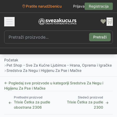
Pratite narudžbenicu
Prijava
Registracija
❤️
🛒
Pretraži
Početak
>
Pet Shop - Sve Za Kućne Ljubimce - Hrana, Oprema i Igračke
>
Sredstva Za Negu i Higijenu Za Pse i Mačke
← Pogledaj sve proizvode u kategoriji
Sredstva Za Negu i
Higijenu Za Pse i Mačke
Prethodni proizvod
Sledeći proizvod
Trixie Četka za pudle
Trixie Četka za pudle
←
→
obostrana 2306
2300