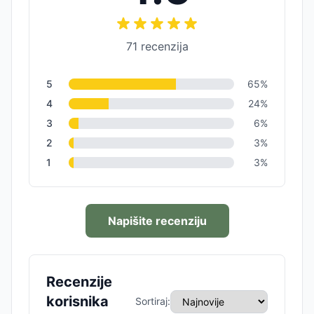
71
recenzija
5
65
%
4
24
%
3
6
%
2
3
%
1
3
%
Napišite recenziju
Recenzije
korisnika
Sortiraj: