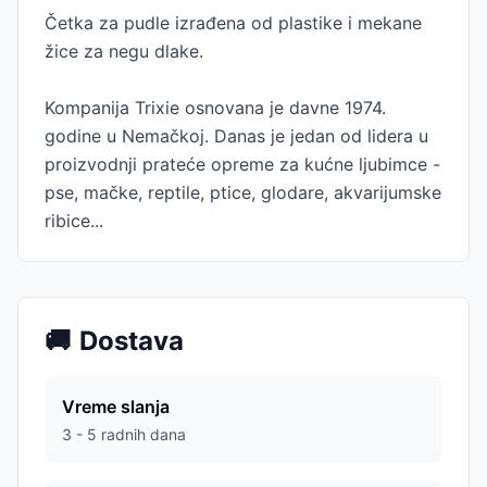
Četka za pudle izrađena od plastike i mekane
žice za negu dlake.
Kompanija Trixie osnovana je davne 1974.
godine u Nemačkoj. Danas je jedan od lidera u
proizvodnji prateće opreme za kućne ljubimce -
pse, mačke, reptile, ptice, glodare, akvarijumske
ribice...
🚚
Dostava
Vreme slanja
3 - 5 radnih dana