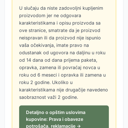
U slučaju da niste zadovoljni kupljenim
proizvodom jer ne odgovara
karakteristikama i opisu proizvoda sa
ove stranice, smatrate da je proizvod
neispravan ili da proizvod nije ispunio
vaša očekivanja, imate pravo na
odustanak od ugovora na daljinu u roku
od 14 dana od dana prijema paketa,
opravka, zamena ili povraćaj novca u
roku od 6 meseci i opravka ili zamena u
roku 2 godine. Ukoliko u
karakteristikama nije drugačije navedeno
saobraznost važi 2 godine.
Detaljno o opštim uslovima
kupovine: Prava i obaveze
potrošača, reklamacije →