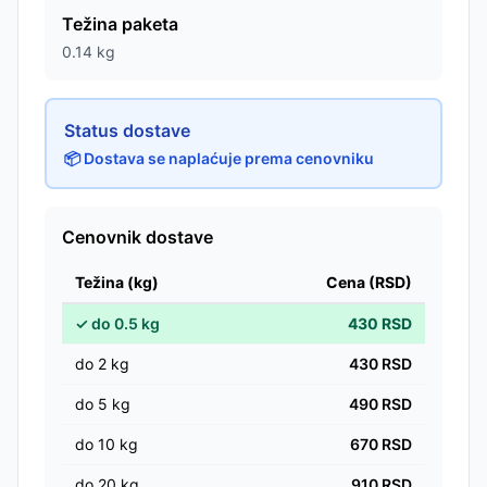
Težina paketa
0.14
kg
Status dostave
📦 Dostava se naplaćuje prema cenovniku
Cenovnik dostave
Težina (kg)
Cena (RSD)
✓
do
0.5
kg
430
RSD
do
2
kg
430
RSD
do
5
kg
490
RSD
do
10
kg
670
RSD
do
20
kg
910
RSD