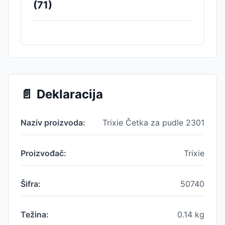
(
71
)
📄
Deklaracija
Naziv proizvoda:
Trixie Četka za pudle 2301
Proizvođač:
Trixie
Šifra:
50740
Težina:
0.14
kg