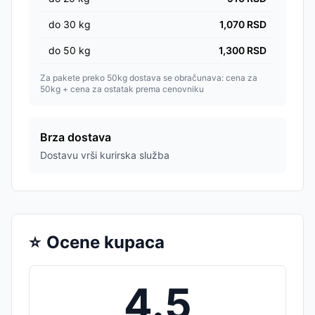
do
30
kg
1,070
RSD
do
50
kg
1,300
RSD
Za pakete preko 50kg dostava se obračunava: cena za
50kg + cena za ostatak prema cenovniku
Brza dostava
Dostavu vrši kurirska služba
⭐
Ocene kupaca
4.5