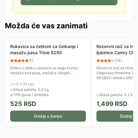
Možda će vas zanimati
Rukavica sa četkom za četkanje i
Rezervni nož za tri
masažu pasa Trixie 6290
ljubimce Camry CR2
(
1
)
(
14
)
Četka u obliku rukavice za negu krzna i
Rezervni nož za trimer 
masažu kod pasa, mačaka i drugih
Odgovara trimerima: Ca
ljubimaca, naročito kod osetljivih. Pogodna
AD2823 i Mesko MS282
je za ljubimce kratkodlakog...
↔
11 × 21 cm
⚖
Masa paketa: 0.2 kg
◈
TPR guma / sintetika
⚖
Masa paketa: 0.2 kg
525
RSD
1,499
RSD
Dodaj u korpu
Dodaj u 