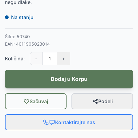
negu dlake.
Na stanju
Šifra:
50740
EAN:
4011905023014
Količina:
-
+
Dodaj u Korpu
Sačuvaj
Podeli
Kontaktirajte nas