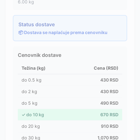
6.00
kg
Status dostave
📦 Dostava se naplaćuje prema cenovniku
Cenovnik dostave
Težina (kg)
Cena (RSD)
do
0.5
kg
430
RSD
do
2
kg
430
RSD
do
5
kg
490
RSD
✓
do
10
kg
670
RSD
do
20
kg
910
RSD
do
30
kg
1,070
RSD