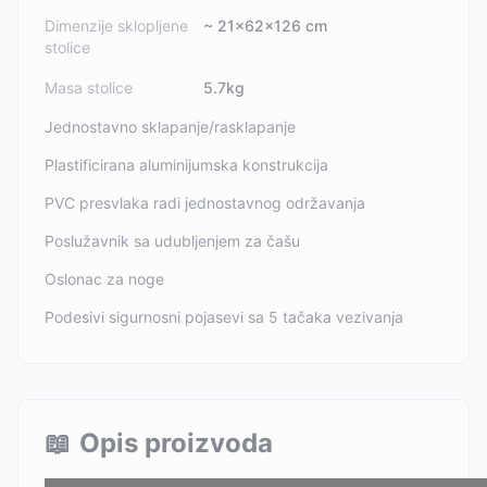
Dimenzije sklopljene
~ 21x62x126 cm
stolice
Masa stolice
5.7kg
Jednostavno sklapanje/rasklapanje
Plastificirana aluminijumska konstrukcija
PVC presvlaka radi jednostavnog održavanja
Poslužavnik sa udubljenjem za čašu
Oslonac za noge
Podesivi sigurnosni pojasevi sa 5 tačaka vezivanja
📖
Opis proizvoda