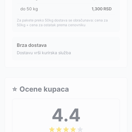
do
50
kg
1,300
RSD
Za pakete preko 50kg dostava se obračunava: cena za
50kg + cena za ostatak prema cenovniku
Brza dostava
Dostavu vrši kurirska služba
⭐
Ocene kupaca
4.4