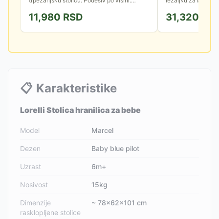
trpezarijsku stolicu. Podesiv po visini.
ležaljku za bebe. 
Uklonivi poslužavnik. Torba za transport.
lako kretanje po ku
11,980
RSD
31,320
RS
može da jede za st
📋
Karakteristike
Lorelli Stolica hranilica za bebe
Model
Marcel
Dezen
Baby blue pilot
Uzrast
6m+
Nosivost
15kg
Dimenzije
~ 78x62x101 cm
rasklopljene stolice