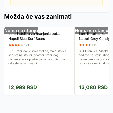
Možda će vas zanimati
Nema na stanju
Nema na stanju
Lorelli stolica za hranjenje beba
Lorelli stolica za hr
Napoli Blue Surf Bears
Napoli Grey Candy
(
12
)
(
13
)
3u1 Hranilica: Visoka stolica, mala stolica,
3u1 Hranilica: Visoka sto
sedište na stolici (booster hranilica)
sedište na stolici (booste
namenjeno za postavljanje na stolicu za
namenjeno za postavljan
odrasle sa minimalnim...
odrasle sa minimalnim...
12,999
RSD
13,080
RSD