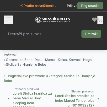
Pratite narudžbenicu
Prijava
Registracija
❤️
🛒
Pretraži
Početak
>
Oprema za Bebe, Decu i Mame | Kolica, Kreveci i Nega
>
Stolice Za Hranjenje Bebe
← Pogledaj sve proizvode u kategoriji
Stolice Za Hranjenje
Bebe
Prethodni proizvod
Sledeći proizvod
Lorelli Stolica hranilica za
Lorelli Stolica hranilica za
bebe Marcel Grey
←
→
bebe Marcel Tender blue
sleeping bear
fun 10100322127