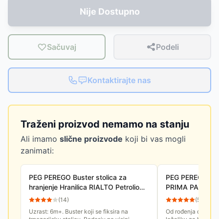
Nije Dostupno
Sačuvaj
Podeli
Kontaktirajte nas
Traženi proizvod nemamo na stanju
Ali imamo
slične proizvode
koji bi vas mogli
zanimati:
PEG PEREGO Buster stolica za
PEG PEREGO Stol
hranjenje Hranilica RIALTO Petrolio
PRIMA PAPPA F
P3510061612
Licorice
(
14
)
(
57
)
Uzrast: 6m+. Buster koji se fiksira na
Od rođenja do 3 god