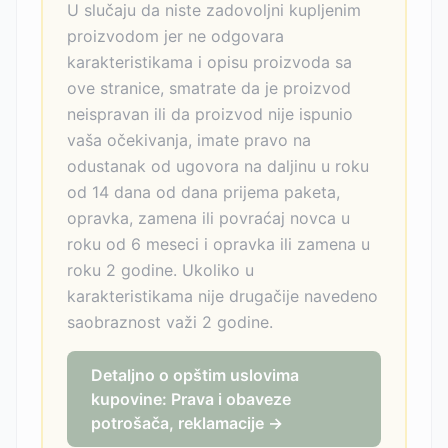
U slučaju da niste zadovoljni kupljenim
proizvodom jer ne odgovara
karakteristikama i opisu proizvoda sa
ove stranice, smatrate da je proizvod
neispravan ili da proizvod nije ispunio
vaša očekivanja, imate pravo na
odustanak od ugovora na daljinu u roku
od 14 dana od dana prijema paketa,
opravka, zamena ili povraćaj novca u
roku od 6 meseci i opravka ili zamena u
roku 2 godine. Ukoliko u
karakteristikama nije drugačije navedeno
saobraznost važi 2 godine.
Detaljno o opštim uslovima
kupovine: Prava i obaveze
potrošača, reklamacije →