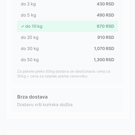
do
2
kg
430
RSD
do
5
kg
490
RSD
✓
do
10
kg
670
RSD
do
20
kg
910
RSD
do
30
kg
1,070
RSD
do
50
kg
1,300
RSD
Za pakete preko 50kg dostava se obračunava: cena za
50kg + cena za ostatak prema cenovniku
Brza dostava
Dostavu vrši kurirska služba