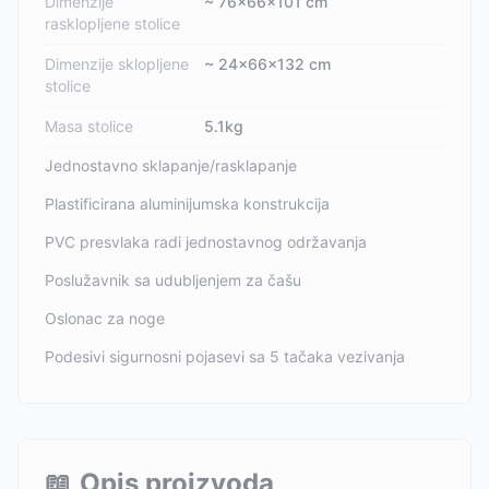
Dimenzije
~ 76x66x101 cm
rasklopljene stolice
Dimenzije sklopljene
~ 24x66x132 cm
stolice
Masa stolice
5.1kg
Jednostavno sklapanje/rasklapanje
Plastificirana aluminijumska konstrukcija
PVC presvlaka radi jednostavnog održavanja
Poslužavnik sa udubljenjem za čašu
Oslonac za noge
Podesivi sigurnosni pojasevi sa 5 tačaka vezivanja
📖
Opis proizvoda