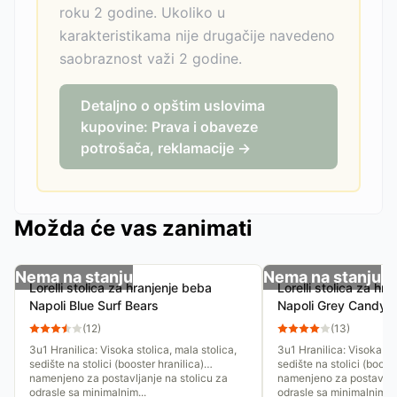
roku 2 godine. Ukoliko u
karakteristikama nije drugačije navedeno
saobraznost važi 2 godine.
Detaljno o opštim uslovima
kupovine: Prava i obaveze
potrošača, reklamacije →
Možda će vas zanimati
Nema na stanju
Nema na stanju
Lorelli stolica za hranjenje beba
Lorelli stolica za hr
Napoli Blue Surf Bears
Napoli Grey Candy
(
12
)
(
13
)
3u1 Hranilica: Visoka stolica, mala stolica,
3u1 Hranilica: Visoka sto
sedište na stolici (booster hranilica)
sedište na stolici (booste
namenjeno za postavljanje na stolicu za
namenjeno za postavljan
odrasle sa minimalnim...
odrasle sa minimalnim...