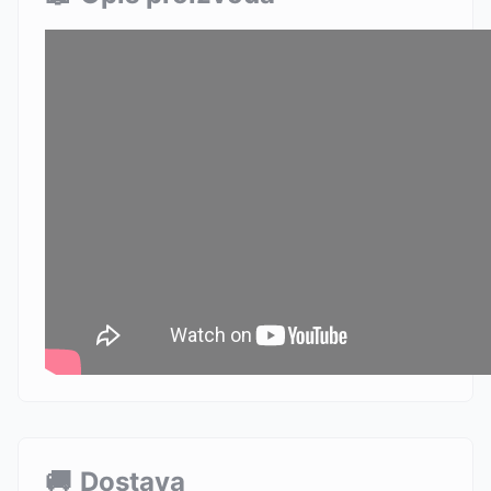
🚚
Dostava