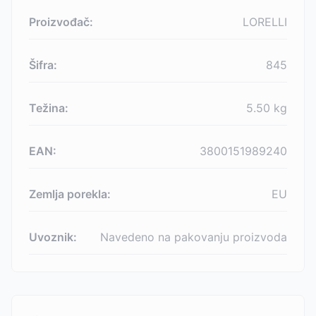
Proizvođač:
LORELLI
Šifra:
845
Težina:
5.50
kg
EAN:
3800151989240
Zemlja porekla:
EU
Uvoznik:
Navedeno na pakovanju proizvoda