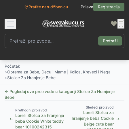
Pratite narudžbenicu
Prijava
Registracija
❤️
🛒
Pretraži
Početak
>
Oprema za Bebe, Decu i Mame | Kolica, Kreveci i Nega
>
Stolice Za Hranjenje Bebe
← Pogledaj sve proizvode u kategoriji
Stolice Za Hranjenje
Bebe
Sledeći proizvod
Prethodni proizvod
Lorelli Stolica za
Lorelli Stolica za hranjenje
hranjenje beba Cookie
←
→
beba Cookie White teddy
Beige cute bear
bear 10100242315