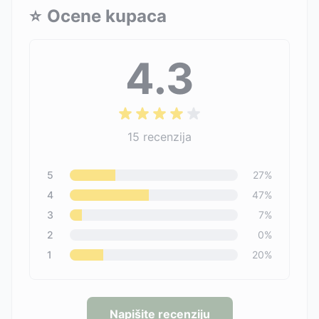
⭐
Ocene kupaca
4.3
15
recenzija
5
27
%
4
47
%
3
7
%
2
0
%
1
20
%
Napišite recenziju