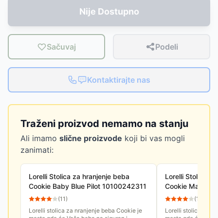
Nije Dostupno
Sačuvaj
Podeli
Kontaktirajte nas
Traženi proizvod nemamo na stanju
Ali imamo
slične proizvode
koji bi vas mogli
zanimati:
Lorelli Stolica za hranjenje beba
Lorelli Stolica z
Cookie Baby Blue Pilot 10100242311
Cookie Marble gr
10100242313
(
11
)
(
12
)
Lorelli stolica za nranjenje beba Cookie je
Lorelli stolica za n