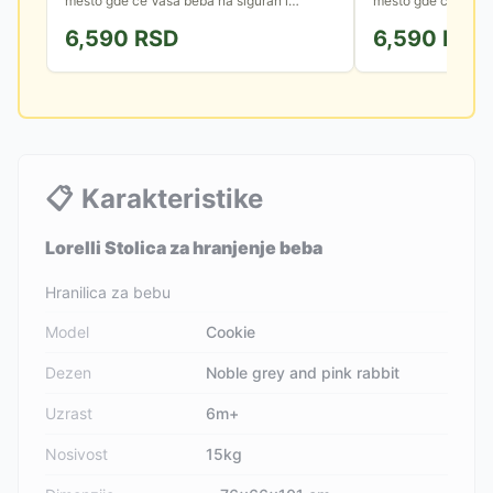
mesto gde će Vaša beba na siguran i
mesto gde će Vaša 
udoban način moći da nauči da se
udoban način moći 
6,590
RSD
6,590
RSD
samostalno hrani, a materijali...
samostalno hrani, a m
📋
Karakteristike
Lorelli Stolica za hranjenje beba
Hranilica za bebu
Model
Cookie
Dezen
Noble grey and pink rabbit
Uzrast
6m+
Nosivost
15kg