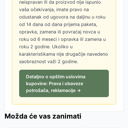
neispravan ili da proizvod nije ispunio
vaša očekivanja, imate pravo na
odustanak od ugovora na daljinu u roku
od 14 dana od dana prijema paketa,
opravka, zamena ili povraćaj novca u
roku od 6 meseci i opravka ili zamena u
roku 2 godine. Ukoliko u
karakteristikama nije drugačije navedeno
saobraznost važi 2 godine.
Detaljno o opštim uslovima
kupovine: Prava i obaveze
potrošača, reklamacije →
Možda će vas zanimati