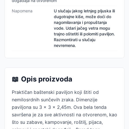
događaja na otvorenom
Napomena
U slučaju jakog letnjeg pljuska ili
dugotrajne kiše, može doći do
nagomilavanja i propuštanja
vode. Udari jačeg vetra mogu
trajno oštetiti ili polomiti paviljon.
Razmontirati u slučaju
nevremena.
📖
Opis proizvoda
Praktičan baštenski paviljon koji štiti od
nemilosrdnih sunčevih zraka. Dimenzije
paviljona su 3 x 3 x 2,45m. Ova bela tenda
savršena je za sve aktivnosti na otvorenom, kao
što su zabave, kampovanje, roštilj, pijaca,