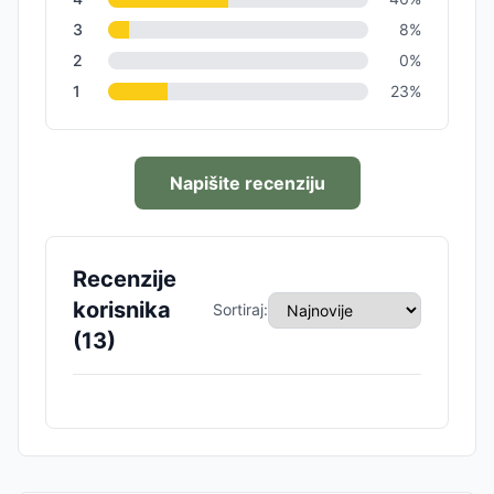
3
8
%
2
0
%
1
23
%
Napišite recenziju
Recenzije
korisnika
Sortiraj:
(
13
)