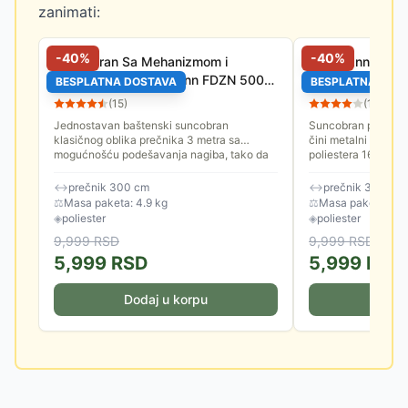
zanimati:
-
40
%
-
40
%
Suncobran Sa Mehanizmom i
Fieldmann Sunc
Nagibom 3 m Fieldmann FDZN 5006
Nagibom Crni
BESPLATNA DOSTAVA
BESPLATNA DOS
Bež
(
15
)
(
14
)
Jednostavan baštenski suncobran
Suncobran prečnika
klasičnog oblika prečnika 3 metra sa
čini metalni nosač i
mogućnošću podešavanja nagiba, tako da
poliestera 160 gram
ne morate nepotrebno često pomerati
je 3.8 cm. Spuštanje
sebe...
↔
prečnik 300 cm
↔
prečnik 300 cm
⚖
Masa paketa: 4.9 kg
⚖
Masa paketa: 4.8
◈
poliester
◈
poliester
9,999
RSD
9,999
RSD
5,999
RSD
5,999
RSD
Dodaj u korpu
Doda