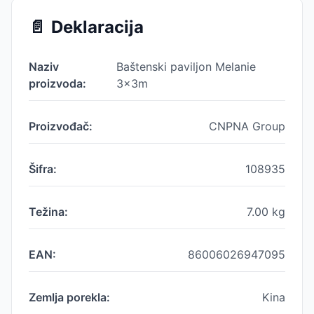
📄
Deklaracija
Naziv
Baštenski paviljon Melanie
proizvoda:
3x3m
Proizvođač:
CNPNA Group
Šifra:
108935
Težina:
7.00
kg
EAN:
86006026947095
Zemlja porekla:
Kina