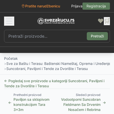
Pratite narudžbenicu
Prijava
Registracija
❤️
🛒
Pretraži
Početak
>
Sve za Baštu i Terasu: Baštenski Nameštaj, Oprema i Uređenje D
>
Suncobrani, Paviljoni i Tende za Dvorište i Terasu
← Pogledaj sve proizvode u kategoriji
Suncobrani, Paviljoni i
Tende za Dvorište i Terasu
Prethodni proizvod
Sledeći proizvod
Paviljon sa sklopivom
Vodootporni Suncobran
←
→
konstrukcijom Tara
Fieldmann Sa Drvenim
3x3m
Nosačem i Rebrima