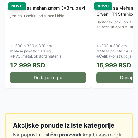
NOVO
NOVO
Paviljon sa mehanizmom 3x3m, plavi
Paviljon sa Mehani
Crveni, Tri Stranice
, za brzu zaštitu od sunca i kiše
Baštenski paviljon 3x
za brzo sklapanje i tri b
↔
300 × 300 × 320 cm
↔
300 × 300 cm
⚖
Masa paketa: 19.0 kg
⚖
Masa paketa: 14.0 kg
◈
PVC, metal, oksford materijal
◈
Čelik (konstrukcija), po
12,999
RSD
16,999
RSD
Dodaj u korpu
Dodaj u 
Akcijske ponude iz iste kategorije
Na popustu -
slični proizvodi
koji bi vas mogli