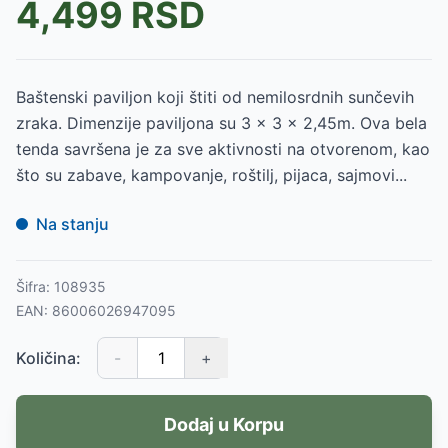
4,499
RSD
Baštenski paviljon koji štiti od nemilosrdnih sunčevih
zraka. Dimenzije paviljona su 3 x 3 x 2,45m. Ova bela
tenda savršena je za sve aktivnosti na otvorenom, kao
što su zabave, kampovanje, roštilj, pijaca, sajmovi...
Na stanju
Šifra:
108935
EAN:
86006026947095
Količina:
-
+
Dodaj u Korpu