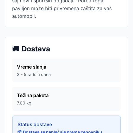
sajmovi i sportski događaji... Pored toga,
paviljon može biti privremena zaštita za vaš
automobil.
🚚
Dostava
Vreme slanja
3 - 5 radnih dana
Težina paketa
7.00
kg
Status dostave
📦 Dostava se naplaćuje prema cenovniku