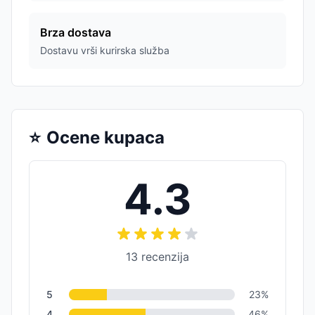
Brza dostava
Dostavu vrši kurirska služba
⭐
Ocene kupaca
4.3
13
recenzija
5
23
%
4
46
%