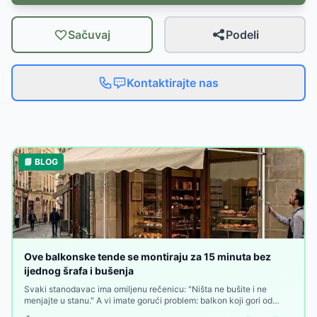
Sačuvaj
Podeli
Kontaktirajte nas
📘 BLOG
Ove balkonske tende se montiraju za 15 minuta bez
ijednog šrafa i bušenja
Svaki stanodavac ima omiljenu rečenicu: "Ništa ne bušite i ne
menjajte u stanu." A vi imate gorući problem: balkon koji gori od
sunca od deset ujutru do zalaska, bez imalo hladovine, bez