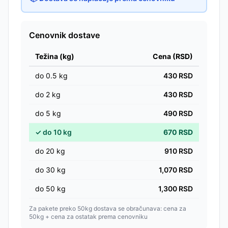
Cenovnik dostave
Težina (kg)
Cena (RSD)
do
0.5
kg
430
RSD
do
2
kg
430
RSD
do
5
kg
490
RSD
✓
do
10
kg
670
RSD
do
20
kg
910
RSD
do
30
kg
1,070
RSD
do
50
kg
1,300
RSD
Za pakete preko 50kg dostava se obračunava: cena za
50kg + cena za ostatak prema cenovniku