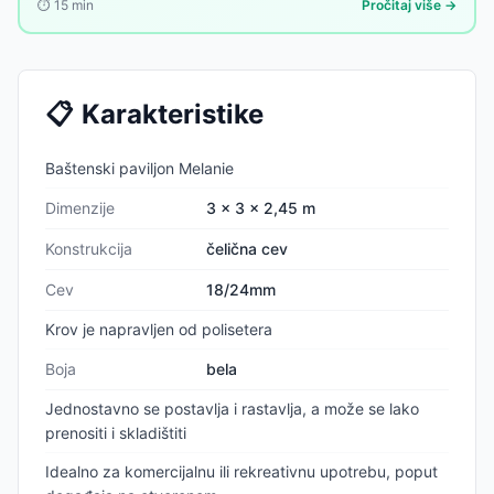
⏱️
15
min
Pročitaj više →
privatnosti, bez zaštite. Rešenje postoji — ali ako ga traži bušenje
zidova, mnogi odustaju na prvoj prepreci.
📋
Karakteristike
Baštenski paviljon Melanie
Dimenzije
3 x 3 x 2,45 m
Konstrukcija
čelična cev
Cev
18/24mm
Krov je napravljen od polisetera
Boja
bela
Jednostavno se postavlja i rastavlja, a može se lako
prenositi i skladištiti
Idealno za komercijalnu ili rekreativnu upotrebu, poput