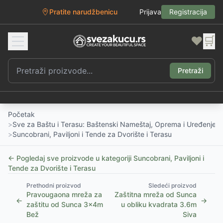
Pratite narudžbenicu
Prijava
Registracija
❤️
🛒
Pretraži
Početak
>
Sve za Baštu i Terasu: Baštenski Nameštaj, Oprema i Uređenje D
>
Suncobrani, Paviljoni i Tende za Dvorište i Terasu
← Pogledaj sve proizvode u kategoriji
Suncobrani, Paviljoni i
Tende za Dvorište i Terasu
Prethodni proizvod
Sledeći proizvod
Pravougaona mreža za
Zaštitna mreža od Sunca
←
→
zaštitu od Sunca 3x4m
u obliku kvadrata 3.6m
Bež
Siva