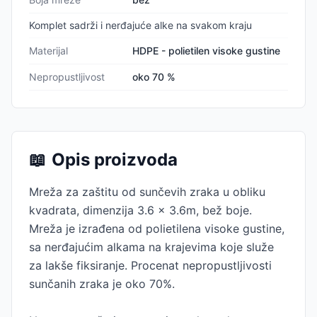
Komplet sadrži i nerđajuće alke na svakom kraju
Materijal
HDPE - polietilen visoke gustine
Nepropustljivost
oko 70 %
📖
Opis proizvoda
Mreža za zaštitu od sunčevih zraka u obliku
kvadrata, dimenzija 3.6 x 3.6m, bež boje.
Mreža je izrađena od polietilena visoke gustine,
sa nerđajućim alkama na krajevima koje služe
za lakše fiksiranje. Procenat nepropustljivosti
sunčanih zraka je oko 70%.