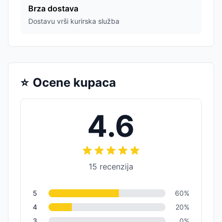
Brza dostava
Dostavu vrši kurirska služba
⭐
Ocene kupaca
4.6
15
recenzija
5
60
%
4
20
%
3
0
%