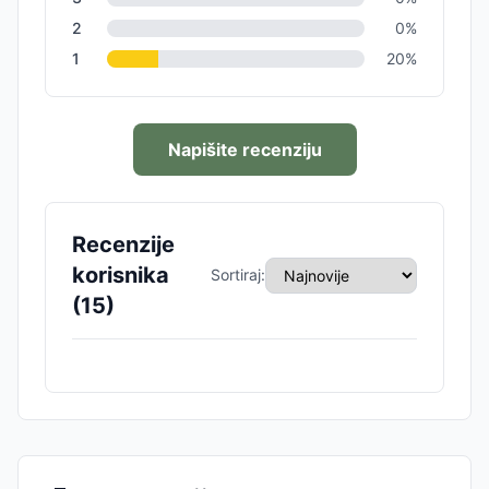
2
0
%
1
20
%
Napišite recenziju
Recenzije
korisnika
Sortiraj:
(
15
)