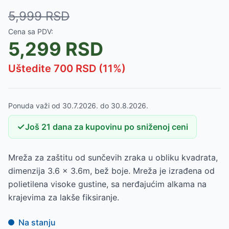
5,999
RSD
Cena sa PDV:
5,299
RSD
Uštedite
700
RSD (
11
%)
Ponuda važi od
30.7.2026.
do
30.8.2026.
✓
Još
21
dana
za kupovinu po sniženoj ceni
Mreža za zaštitu od sunčevih zraka u obliku kvadrata,
dimenzija 3.6 x 3.6m, bež boje. Mreža je izrađena od
polietilena visoke gustine, sa nerđajućim alkama na
krajevima za lakše fiksiranje.
Na stanju