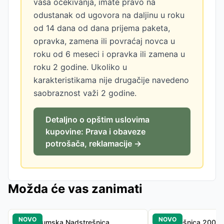
vaša očekivanja, imate pravo na
odustanak od ugovora na daljinu u roku
od 14 dana od dana prijema paketa,
opravka, zamena ili povraćaj novca u
roku od 6 meseci i opravka ili zamena u
roku 2 godine. Ukoliko u
karakteristikama nije drugačije navedeno
saobraznost važi 2 godine.
Detaljno o opštim uslovima
kupovine: Prava i obaveze
potrošača, reklamacije →
Možda će vas zanimati
NOVO
NOVO
Aluminijumska Nadstrešnica
Nadstrešnica 200x