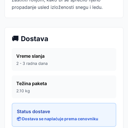
propadanje usled izloženosti snegu i ledu.
🚚
Dostava
Vreme slanja
2 - 3 radna dana
Težina paketa
2.10
kg
Status dostave
📦 Dostava se naplaćuje prema cenovniku