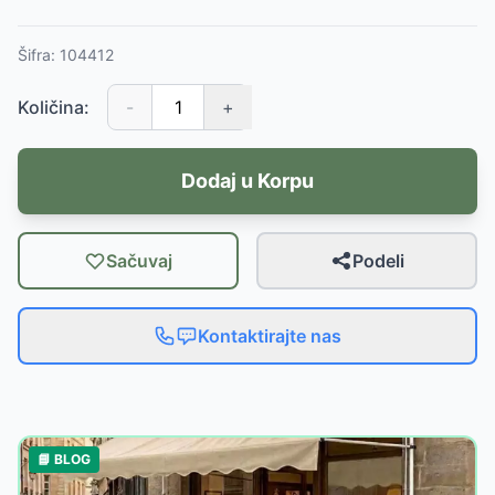
Šifra:
104412
Količina:
-
+
Dodaj u Korpu
Sačuvaj
Podeli
Kontaktirajte nas
📘 BLOG