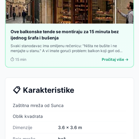
Ove balkonske tende se montiraju za 15 minuta bez
ijednog šrafa i bušenja
Svaki stanodavac ima omiljenu rečenicu: "Ništa ne bušite i ne
menjajte u stanu." A vi imate gorući problem: balkon koji gori od
sunca od deset ujutru do zalaska, bez imalo hladovine, bez
⏱️
15
min
Pročitaj više →
privatnosti, bez zaštite. Rešenje postoji — ali ako ga traži bušenje
zidova, mnogi odustaju na prvoj prepreci.
📋
Karakteristike
Zaštitna mreža od Sunca
Oblik kvadrata
Dimenzije
3.6 x 3.6 m
Boja mreže
bež