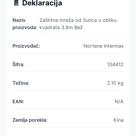
📄
Deklaracija
Naziv
Zaštitna mreža od Sunca u obliku
proizvoda:
kvadrata 3.6m Bež
Proizvođač:
Nortene Intermas
Šifra:
104412
Težina:
2.10
kg
EAN:
N/A
Zemlja porekla:
Kina