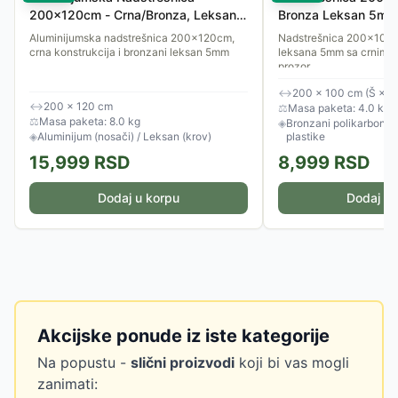
200x120cm - Crna/Bronza, Leksan
Bronza Leksan 5mm
5mm
Aluminijumska nadstrešnica 200x120cm,
Nadstrešnica 200x100 
crna konstrukcija i bronzani leksan 5mm
leksana 5mm sa crnim no
prozor.
↔
200 × 100 cm (Š × D
↔
200 × 120 cm
⚖
Masa paketa: 4.0 kg
⚖
Masa paketa: 8.0 kg
◈
Bronzani polikarbonat 
◈
Aluminijum (nosači) / Leksan (krov)
plastike
15,999
RSD
8,999
RSD
Dodaj u korpu
Dodaj u 
Akcijske ponude iz iste kategorije
Na popustu -
slični proizvodi
koji bi vas mogli
zanimati: