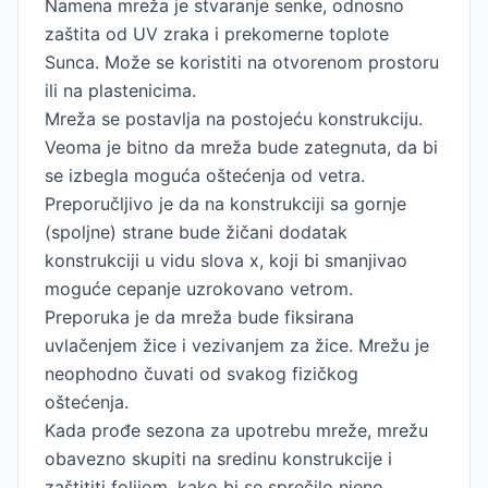
Namena mreža je stvaranje senke, odnosno
zaštita od UV zraka i prekomerne toplote
Sunca. Može se koristiti na otvorenom prostoru
ili na plastenicima.
Mreža se postavlja na postojeću konstrukciju.
Veoma je bitno da mreža bude zategnuta, da bi
se izbegla moguća oštećenja od vetra.
Preporučljivo je da na konstrukciji sa gornje
(spoljne) strane bude žičani dodatak
konstrukciji u vidu slova x, koji bi smanjivao
moguće cepanje uzrokovano vetrom.
Preporuka je da mreža bude fiksirana
uvlačenjem žice i vezivanjem za žice. Mrežu je
neophodno čuvati od svakog fizičkog
oštećenja.
Kada prođe sezona za upotrebu mreže, mrežu
obavezno skupiti na sredinu konstrukcije i
zaštititi folijom, kako bi se sprečilo njeno