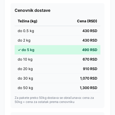
Cenovnik dostave
Težina (kg)
Cena (RSD)
do
0.5
kg
430
RSD
do
2
kg
430
RSD
✓
do
5
kg
490
RSD
do
10
kg
670
RSD
do
20
kg
910
RSD
do
30
kg
1,070
RSD
do
50
kg
1,300
RSD
Za pakete preko 50kg dostava se obračunava: cena za
50kg + cena za ostatak prema cenovniku