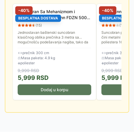
-
40
%
-
40
%
Suncobran Sa Mehanizmom i
Fieldmann Sunc
Nagibom 3 m Fieldmann FDZN 5006
Nagibom Crni
BESPLATNA DOSTAVA
BESPLATNA DOS
Bež
(
15
)
(
14
)
Jednostavan baštenski suncobran
Suncobran prečnika
klasičnog oblika prečnika 3 metra sa
čini metalni nosač i
mogućnošću podešavanja nagiba, tako da
poliestera 160 gram
ne morate nepotrebno često pomerati
je 3.8 cm. Spuštanje
sebe...
↔
prečnik 300 cm
↔
prečnik 300 cm
⚖
Masa paketa: 4.9 kg
⚖
Masa paketa: 4.8
◈
poliester
◈
poliester
9,999
RSD
9,999
RSD
5,999
RSD
5,999
RSD
Dodaj u korpu
Doda