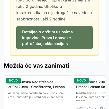
roku od 6 meseci i opravka ili zamena u
roku 2 godine. Ukoliko u
karakteristikama nije drugačije navedeno
saobraznost važi 2 godine.
Detaljno o opštim uslovima
kupovine: Prava i obaveze
potrošača, reklamacije →
Možda će vas zanimati
NOVO
NOVO
Aluminijumska Nadstrešnica
Nadstrešnica 200x
200x120cm - Crna/Bronza, Leksan
Bronza Leksan 5mm
5mm
Aluminijumska nadstrešnica 200x120cm,
Nadstrešnica 200x100 
crna konstrukcija i bronzani leksan 5mm
leksana 5mm sa crnim no
prozor.
↔
200 × 100 cm (Š × D