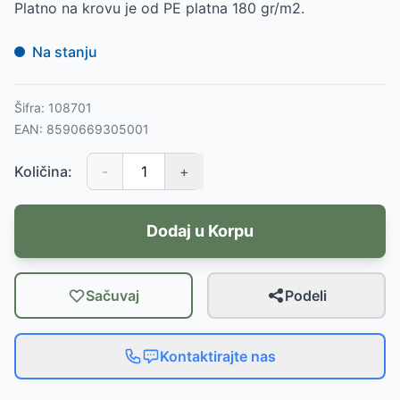
Platno na krovu je od PE platna 180 gr/m2.
Na stanju
Šifra:
108701
EAN:
8590669305001
Količina:
-
+
Dodaj u Korpu
Sačuvaj
Podeli
Kontaktirajte nas