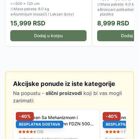
↔
200 × 120 cm
⚖
Masa paketa: 4.0 kg
⚖
Masa paketa: 8.0 kg
◈
Bronzani polikarbonat 
◈
Aluminijum (nosači) / Leksan (krov)
plastike
15,999
RSD
8,999
RSD
Dodaj u korpu
Dodaj u 
Akcijske ponude iz iste kategorije
Na popustu -
slični proizvodi
koji bi vas mogli
zanimati:
-
40
%
-
40
%
Suncobran Sa Mehanizmom i
Fieldmann Sunc
Nagibom 3 m Fieldmann FDZN 5006
Nagibom Crni
BESPLATNA DOSTAVA
BESPLATNA DOS
Bež
(
15
)
(
14
)