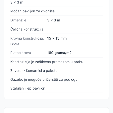
3 x 3 m
Moćan paviljon za dvorište
Dimenzije
3 x 3 m
Čelična konstrukcija
Krovna konstrukcija,
15 x 15 mm
rebra
Platno krova
180 grama/m2
Konstrukcija je zaštićena premazom u prahu
Zavese - Komarnici u paketu
Gazebo je moguće pričvrstiti za podlogu
Stabilan i lep paviljon