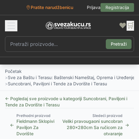
Pratite narudžbenicu
Prijava
Registracija
❤️
🛒
Pretraži
Početak
>
Sve za Baštu i Terasu: Baštenski Nameštaj, Oprema i Uređenje D
>
Suncobrani, Paviljoni i Tende za Dvorište i Terasu
← Pogledaj sve proizvode u kategoriji
Suncobrani, Paviljoni i
Tende za Dvorište i Terasu
Prethodni proizvod
Sledeći proizvod
Fieldmann Sklopivi
Veliki pravougaoni suncobran
←
→
Paviljon Za
280x280cm Sa ručicom za
Dvorište
otvaranje