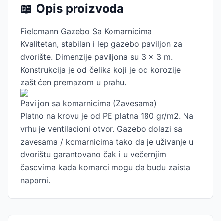
📖
Opis proizvoda
Fieldmann Gazebo Sa Komarnicima
Kvalitetan, stabilan i lep gazebo paviljon za
dvorište. Dimenzije paviljona su 3 x 3 m.
Konstrukcija je od čelika koji je od korozije
zaštićen premazom u prahu.
Paviljon sa komarnicima (Zavesama)
Platno na krovu je od PE platna 180 gr/m2. Na
vrhu je ventilacioni otvor. Gazebo dolazi sa
zavesama / komarnicima tako da je uživanje u
dvorištu garantovano čak i u večernjim
časovima kada komarci mogu da budu zaista
naporni.