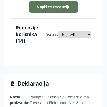
Napišite recenziju
Recenzije
korisnika
Sortiraj:
(
14
)
📄
Deklaracija
Naziv
Paviljon Gazebo Sa Komarnicima -
proizvoda:
Zavesama Fieldmann 3 x 3 m