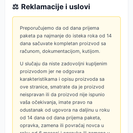
⚖️
Reklamacije i uslovi
Preporučujemo da od dana prijema
paketa pa najmanje do isteka roka od 14
dana sačuvate kompletan proizvod sa
računom, dokumentacijom, kutijom.
U slučaju da niste zadovoljni kupljenim
proizvodom jer ne odgovara
karakteristikama i opisu proizvoda sa
ove stranice, smatrate da je proizvod
neispravan ili da proizvod nije ispunio
vaša očekivanja, imate pravo na
odustanak od ugovora na daljinu u roku
od 14 dana od dana prijema paketa,
opravka, zamena ili povraćaj novca u