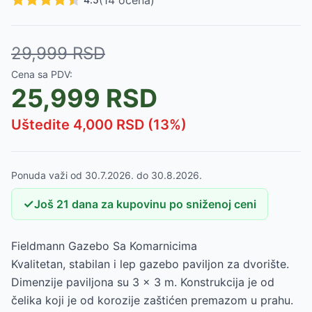
(
14
ocena)
29,999
RSD
Cena sa PDV:
25,999
RSD
Uštedite
4,000
RSD (
13
%)
Ponuda važi od
30.7.2026.
do
30.8.2026.
✓
Još
21
dana
za kupovinu po sniženoj ceni
Fieldmann Gazebo Sa Komarnicima
Kvalitetan, stabilan i lep gazebo paviljon za dvorište.
Dimenzije paviljona su 3 x 3 m. Konstrukcija je od
čelika koji je od korozije zaštićen premazom u prahu.