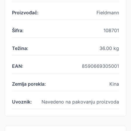
Proizvođač:
Fieldmann
Šifra:
108701
Težina:
36.00
kg
EAN:
8590669305001
Zemlja porekla:
Kina
Uvoznik:
Navedeno na pakovanju proizvoda