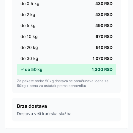
do
0.5
kg
430
RSD
do
2
kg
430
RSD
do
5
kg
490
RSD
do
10
kg
670
RSD
do
20
kg
910
RSD
do
30
kg
1,070
RSD
✓
do
50
kg
1,300
RSD
Za pakete preko 50kg dostava se obračunava: cena za
50kg + cena za ostatak prema cenovniku
Brza dostava
Dostavu vrši kurirska služba