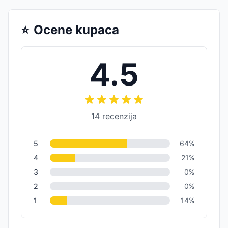
⭐
Ocene kupaca
4.5
14
recenzija
5
64
%
4
21
%
3
0
%
2
0
%
1
14
%