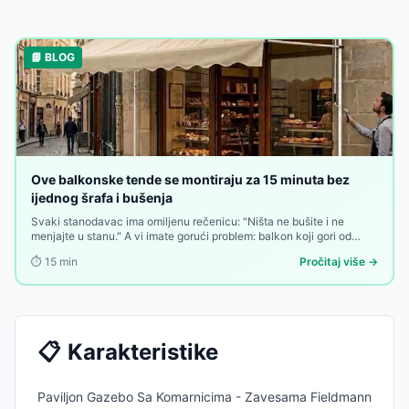
📘 BLOG
Ove balkonske tende se montiraju za 15 minuta bez
ijednog šrafa i bušenja
Svaki stanodavac ima omiljenu rečenicu: "Ništa ne bušite i ne
menjajte u stanu." A vi imate gorući problem: balkon koji gori od
sunca od deset ujutru do zalaska, bez imalo hladovine, bez
⏱️
15
min
Pročitaj više →
privatnosti, bez zaštite. Rešenje postoji — ali ako ga traži bušenje
zidova, mnogi odustaju na prvoj prepreci.
📋
Karakteristike
Paviljon Gazebo Sa Komarnicima - Zavesama Fieldmann