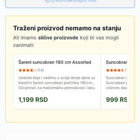
Kontaktirajte nas
Traženi proizvod nemamo na stanju
Ali imamo
slične proizvode
koji bi vas mogli
zanimati:
Šareni suncobran 180 cm Assorted
Suncobran Poly 
(
14
)
(
109
)
Unesite boje i vedrinu u svoje letnje dane uz
Suncobran u boji id
klasični šareni suncobran prečnika 180cm.
Suncobran prečnik
Dizajniran za maksimalnu prenosivost i laku
visinom, bez postol
upotrebu, ovaj...
1,199
RSD
999
RSD