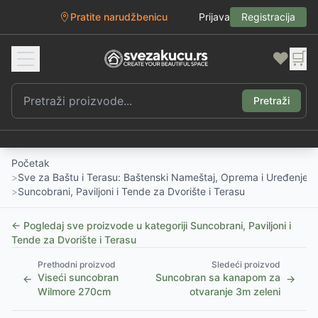
Pratite narudžbenicu
Prijava
Registracija
❤️
🛒
Pretraži
Početak
>
Sve za Baštu i Terasu: Baštenski Nameštaj, Oprema i Uređenje D
>
Suncobrani, Paviljoni i Tende za Dvorište i Terasu
← Pogledaj sve proizvode u kategoriji
Suncobrani, Paviljoni i
Tende za Dvorište i Terasu
Prethodni proizvod
Sledeći proizvod
Viseći suncobran
Suncobran sa kanapom za
←
→
Wilmore 270cm
otvaranje 3m zeleni