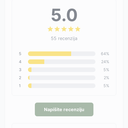
5.0
55
recenzija
5
64
%
4
24
%
3
5
%
2
2
%
1
5
%
Napišite recenziju