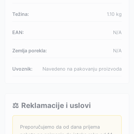
Težina:
1.10
kg
EAN:
N/A
Zemlja porekla:
N/A
Uvoznik:
Navedeno na pakovanju proizvoda
⚖️
Reklamacije i uslovi
Preporučujemo da od dana prijema