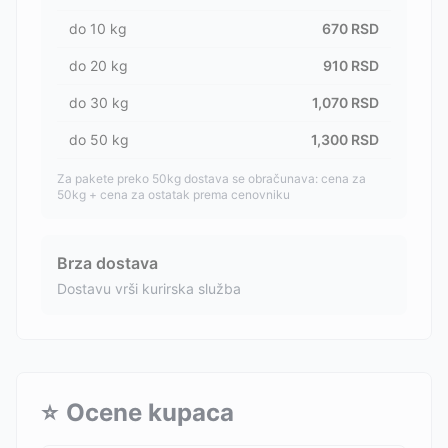
do
10
kg
670
RSD
do
20
kg
910
RSD
do
30
kg
1,070
RSD
do
50
kg
1,300
RSD
Za pakete preko 50kg dostava se obračunava: cena za
50kg + cena za ostatak prema cenovniku
Brza dostava
Dostavu vrši kurirska služba
⭐
Ocene kupaca