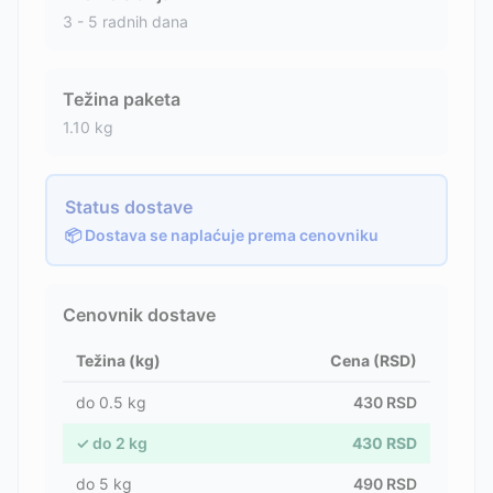
3 - 5 radnih dana
Težina paketa
1.10
kg
Status dostave
📦 Dostava se naplaćuje prema cenovniku
Cenovnik dostave
Težina (kg)
Cena (RSD)
do
0.5
kg
430
RSD
✓
do
2
kg
430
RSD
do
5
kg
490
RSD