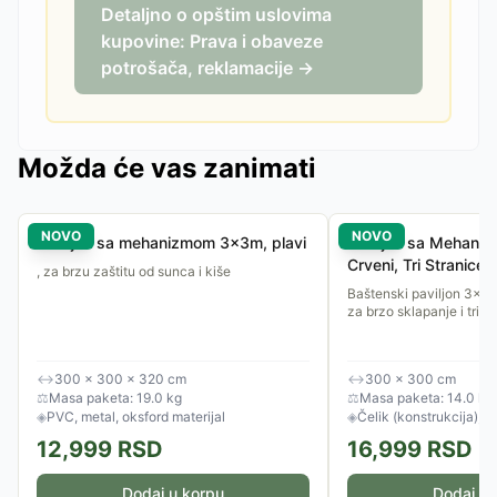
Detaljno o opštim uslovima
kupovine: Prava i obaveze
potrošača, reklamacije →
Možda će vas zanimati
NOVO
NOVO
Paviljon sa mehanizmom 3x3m, plavi
Paviljon sa Mehani
Crveni, Tri Stranice
, za brzu zaštitu od sunca i kiše
Baštenski paviljon 3x
za brzo sklapanje i tri b
↔
300 × 300 × 320 cm
↔
300 × 300 cm
⚖
Masa paketa: 19.0 kg
⚖
Masa paketa: 14.0 kg
◈
PVC, metal, oksford materijal
◈
Čelik (konstrukcija), po
12,999
RSD
16,999
RSD
Dodaj u korpu
Dodaj u 