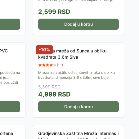
proizveden od...
2,599
RSD
Dodaj u korpu
-
10
%
 PVC
Zaštitna mreža od Sunca u obliku
kvadrata 3.6m Siva
(
11
)
 podseća na
Mreža za zaštitu od sunčevih zraka u obliku
o je
kvadrata, dimenzija 3.6 x 3.6m, sive boje.
 poslužiti
Mreža je izrađena od polietilena visoke
5,599
RSD
gustine, sa nerđajućim...
4,999
RSD
Dodaj u korpu
Nortene
Gradjevinska Zaštitna Mreža Intermas i