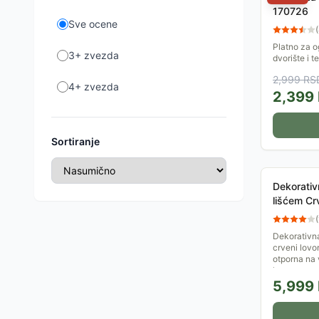
170726
Sve ocene
(
Platno za o
3+ zvezda
dvorište i t
štite od UV
2,999
RS
Dimenzije...
4+ zvezda
2,399
Sortiranje
Dekorativ
lišćem Cr
(
Dekorativna
crveni lovor
otporna na 
kao...
5,999