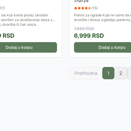
170725
17
)
(
15
)
 luk koji kreira prolaz ukrašen
Platno za ograde koje ne samo da 
 savršen za ukrašavanje staza za
dvorište i terasa izgledaju predvno,
i, dvorišta ili čak ulaza.
štite od UV zračenja i neželjenih p
7,850
RSD
Dimenzije 1,5...
9
RSD
6,999
RSD
Dodaj u korpu
Dodaj u korpu
Prethodna
1
2