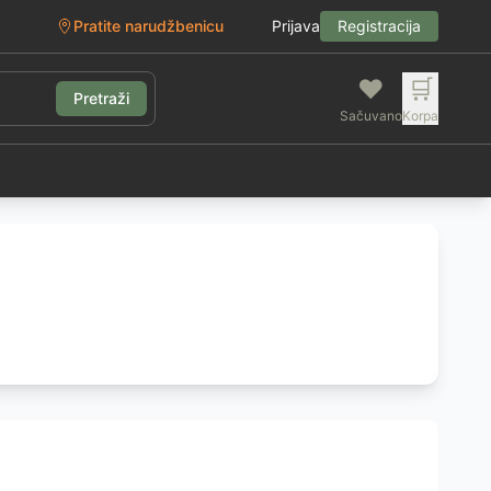
Pratite narudžbenicu
Prijava
Registracija
❤️
🛒
Pretraži
Sačuvano
Korpa
g
sa izgledaju predvno, već Vas i štite od UV zračenja i neže
aonika, dimenzija 2x3m, bež boje. Mreža je izrađena od poli
aonika, dimenzija 2x3m, sive boje. Mreža je izrađena od pol
aonika, dimenzija 3x4m, sive boje. Mreža je izrađena od pol
aonika, dimenzija 3 x 4m, bež boje. Mreža je izrađena od po
ta, dimenzija 3.6 x 3.6m, bež boje. Mreža je izrađena od po