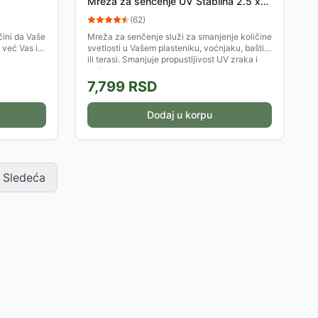
Mreža za senčenje UV Stabilna 2.5 x
100m 1SZ2.5
(
62
)
čini da Vaše
Mreža za senčenje služi za smanjenje količine
 već Vas i
svetlosti u Vašem plasteniku, voćnjaku, bašti
ogleda.
ili terasi. Smanjuje propustljivost UV zraka i
toplote,...
7,799
RSD
Dodaj u korpu
Sledeća