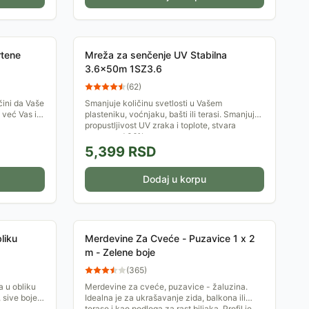
rtene
Mreža za senčenje UV Stabilna
3.6x50m 1SZ3.6
(
62
)
čini da Vaše
Smanjuje količinu svetlosti u Vašem
 već Vas i
plasteniku, voćnjaku, bašti ili terasi. Smanjuje
ogleda.
propustljivost UV zraka i toplote, stvara
zasenu od 36%....
5,399
RSD
Dodaj u korpu
liku
Merdevine Za Cveće - Puzavice 1 x 2
m - Zelene boje
(
365
)
a u obliku
Merdevine za cveće, puzavice - žaluzina.
 sive boje.
Idealna je za ukrašavanje zida, balkona ili
isoke
terase i kao podloga za rast biljaka. Profil je