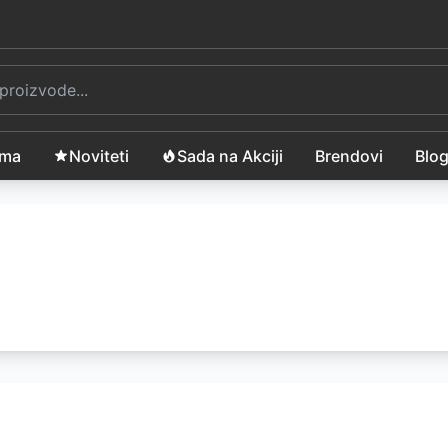
ama
Noviteti
Sada na Akciji
Brendovi
Blo
zasenu
atno za ograde koje ne samo da čini da Vaše dvorište i tera
RSD
- Mreža za zaštitu od sunčevih zraka u obliku pravoug
9
RSD
- Mreža za zaštitu od sunčevih zraka u obliku pravoug
9
RSD
- Mreža za zaštitu od sunčevih zraka u obliku pravoug
RSD
- Mreža za zaštitu od sunčevih zraka u obliku pravoug
9
RSD
- Mreža za zaštitu od sunčevih zraka u obliku kvadra