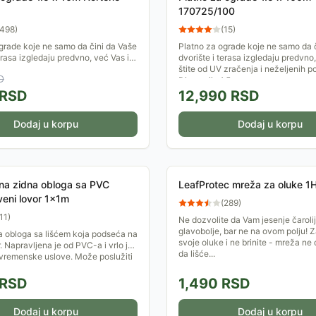
170725/100
498
)
(
15
)
grade koje ne samo da čini da Vaše
Platno za ograde koje ne samo da 
erasa izgledaju predvno, već Vas i
dvorište i terasa izgledaju predvno,
 zračenja i neželjenih pogleda.
štite od UV zračenja i neželjenih p
D
Dimenzije 1,5...
RSD
12,990
RSD
Dodaj u korpu
Dodaj u korpu
na zidna obloga sa PVC
LeafProtec mreža za oluke 1
veni lovor 1x1m
(
289
)
11
)
Ne dozvolite da Vam jesenje čarolij
glavobolje, bar ne na ovom polju! Za
 obloga sa lišćem koja podseća na
svoje oluke i ne brinite - mreža ne
. Napravljena je od PVC-a i vrlo je
da lišće...
vremenske uslove. Može poslužiti
RSD
1,490
RSD
Dodaj u korpu
Dodaj u korpu