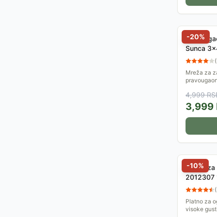
-
20
%
Pravougao
Sunca 3x
(
Mreža za za
pravougaoni
Mreža je iz
4,999
RS
gustine, sa 
3,999
-
10
%
Platno za
2012307
(
Platno za o
visoke gust
Stepen zas