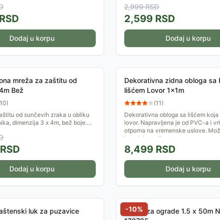
D
2,999
RSD
gustine, sa...
RSD
2,599
RSD
Dodaj u korpu
Dodaj u korpu
na mreža za zaštitu od
Dekorativna zidna obloga sa
4m Bež
lišćem Lovor 1x1m
10
)
(
11
)
štitu od sunčevih zraka u obliku
Dekorativna obloga sa lišćem koja
ka, dimenzija 3 x 4m, bež boje.
lovor. Napravljena je od PVC-a i vrl
rađena od polietilena visoke
otporna na vremenske uslove. Može
D
nerđajućim...
kao dekoracija za...
RSD
8,499
RSD
Dodaj u korpu
Dodaj u korpu
-
10
%
aštenski luk za puzavice
Platno za ograde 1.5 x 50m 