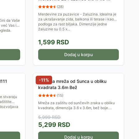
(
28
)
Merdevine za puzavice - žaluzina. Idealna je
za ukrašavanje zida, balkona ili terase i kao
čini da Vaše
podloga za rast biljaka. Dimenzije jedne
 već Vas i
žaluzine su 0.5 x...
ogleda.
1,599
RSD
Dodaj u korpu
-
11
%
H111
Zaštitna mreža od Sunca u obliku
kvadrata 3.6m Bež
(
15
)
e stvaraju
štitite
Mreža za zaštitu od sunčevih zraka u obliku
 dozvoljava
kvadrata, dimenzija 3.6 x 3.6m, bež boje.
Mreža je izrađena od polietilena visoke
5,999
RSD
gustine, sa nerđajućim...
5,299
RSD
Dodaj u korpu