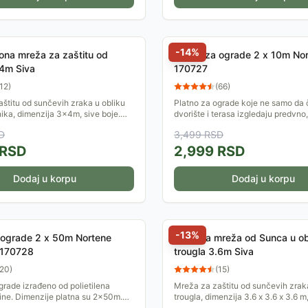
-
14
%
na mreža za zaštitu od
Platno za ograde 2 x 10m No
4m Siva
170727
12
)
(
66
)
štitu od sunčevih zraka u obliku
Platno za ograde koje ne samo da 
ka, dimenzija 3x4m, sive boje.
dvorište i terasa izgledaju predvno,
rađena od polietilena visoke
štite od UV zračenja i neželjenih p
D
3,499
RSD
nerđajućim...
Dimenzije 2 x...
RSD
2,999
RSD
Dodaj u korpu
Dodaj u korpu
-
13
%
 ograde 2 x 50m Nortene
Zaštitna mreža od Sunca u ob
 170728
trougla 3.6m Siva
20
)
(
15
)
grade izrađeno od polietilena
Mreža za zaštitu od sunčevih zrak
ine. Dimenzije platna su 2x50m.
trougla, dimenzija 3.6 x 3.6 x 3.6 m,
enčenosti: 80%
Mreža je izrađena od polietilena v