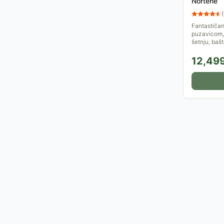
Nortene
(
Fantastičan
puzavicom,
šetnju, bašt
12,49