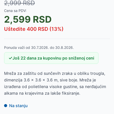
2,999
RSD
Cena sa PDV:
2,599
RSD
Uštedite
400
RSD (
13
%)
Ponuda važi od
30.7.2026.
do
30.8.2026.
✓
Još
22
dana
za kupovinu po sniženoj ceni
Mreža za zaštitu od sunčevih zraka u obliku trougla,
dimenzija 3.6 x 3.6 x 3.6 m, sive boje. Mreža je
izrađena od polietilena visoke gustine, sa nerđajućim
alkama na krajevima za lakše fiksiranje.
Na stanju