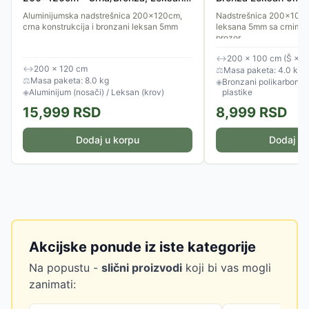
5mm
Aluminijumska nadstrešnica 200x120cm,
Nadstrešnica 200x100 
crna konstrukcija i bronzani leksan 5mm
leksana 5mm sa crnim no
prozor.
↔
200 × 100 cm (Š × D
↔
200 × 120 cm
⚖
Masa paketa: 4.0 kg
⚖
Masa paketa: 8.0 kg
◈
Bronzani polikarbonat 
◈
Aluminijum (nosači) / Leksan (krov)
plastike
15,999
RSD
8,999
RSD
Dodaj u korpu
Dodaj u 
Akcijske ponude iz iste kategorije
Na popustu -
slični proizvodi
koji bi vas mogli
zanimati: