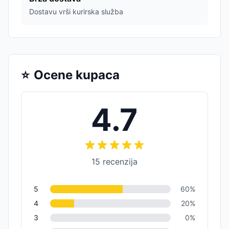
Dostavu vrši kurirska služba
⭐
Ocene kupaca
4.7
15
recenzija
5
60
%
4
20
%
3
0
%