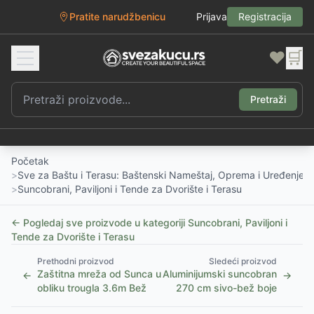
Pratite narudžbenicu
Prijava
Registracija
❤️
🛒
Pretraži
Početak
>
Sve za Baštu i Terasu: Baštenski Nameštaj, Oprema i Uređenje D
>
Suncobrani, Paviljoni i Tende za Dvorište i Terasu
← Pogledaj sve proizvode u kategoriji
Suncobrani, Paviljoni i
Tende za Dvorište i Terasu
Prethodni proizvod
Sledeći proizvod
Zaštitna mreža od Sunca u
Aluminijumski suncobran
←
→
obliku trougla 3.6m Bež
270 cm sivo-bež boje