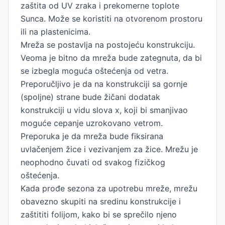
zaštita od UV zraka i prekomerne toplote
Sunca. Može se koristiti na otvorenom prostoru
ili na plastenicima.
Mreža se postavlja na postojeću konstrukciju.
Veoma je bitno da mreža bude zategnuta, da bi
se izbegla moguća oštećenja od vetra.
Preporučljivo je da na konstrukciji sa gornje
(spoljne) strane bude žičani dodatak
konstrukciji u vidu slova x, koji bi smanjivao
moguće cepanje uzrokovano vetrom.
Preporuka je da mreža bude fiksirana
uvlačenjem žice i vezivanjem za žice. Mrežu je
neophodno čuvati od svakog fizičkog
oštećenja.
Kada prođe sezona za upotrebu mreže, mrežu
obavezno skupiti na sredinu konstrukcije i
zaštititi folijom, kako bi se sprečilo njeno