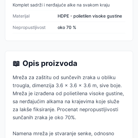
Komplet sadrži i nerđajuće alke na svakom kraju
Materijal
HDPE - polietilen visoke gustine
Nepropustljivost
oko 70 %
📖
Opis proizvoda
Mreža za zaštitu od sunčevih zraka u obliku
trougla, dimenzija 3.6 x 3.6 x 3.6 m, sive boje.
Mreža je izrađena od polietilena visoke gustine,
sa nerđajućim alkama na krajevima koje služe
za lakše fiksiranje. Procenat nepropustljivosti
sunčanih zraka je oko 70%.
Namena mreža je stvaranje senke, odnosno