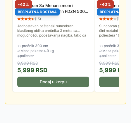
-
40
%
-
40
%
Suncobran Sa Mehanizmom i
Fieldmann Sunc
Nagibom 3 m Fieldmann FDZN 5006
Nagibom Crni
BESPLATNA DOSTAVA
BESPLATNA DOS
Bež
(
15
)
(
14
)
Jednostavan baštenski suncobran
Suncobran prečnika
klasičnog oblika prečnika 3 metra sa
čini metalni nosač i
mogućnošću podešavanja nagiba, tako da
poliestera 160 gram
ne morate nepotrebno često pomerati
je 3.8 cm. Spuštanje
sebe...
↔
prečnik 300 cm
↔
prečnik 300 cm
⚖
Masa paketa: 4.9 kg
⚖
Masa paketa: 4.8
◈
poliester
◈
poliester
9,999
RSD
9,999
RSD
5,999
RSD
5,999
RSD
Dodaj u korpu
Doda