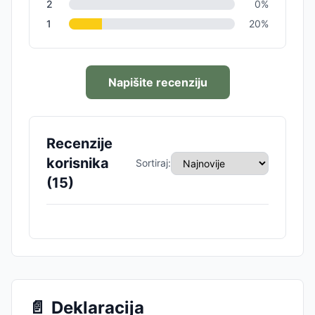
2
0
%
1
20
%
Napišite recenziju
Recenzije
korisnika
Sortiraj:
(
15
)
📄
Deklaracija