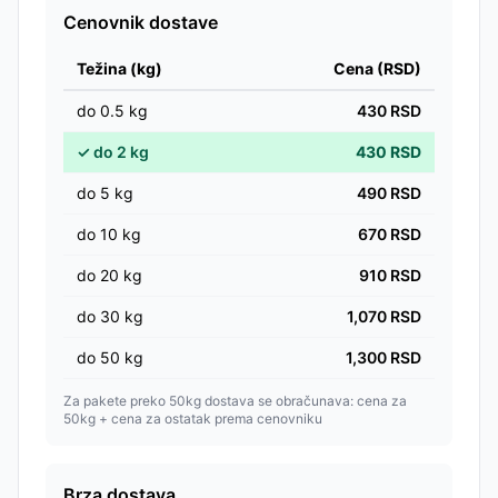
Cenovnik dostave
Težina (kg)
Cena (RSD)
do
0.5
kg
430
RSD
✓
do
2
kg
430
RSD
do
5
kg
490
RSD
do
10
kg
670
RSD
do
20
kg
910
RSD
do
30
kg
1,070
RSD
do
50
kg
1,300
RSD
Za pakete preko 50kg dostava se obračunava: cena za
50kg + cena za ostatak prema cenovniku
Brza dostava