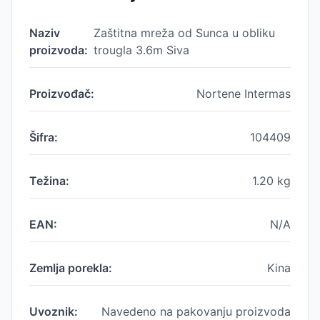
Naziv
Zaštitna mreža od Sunca u obliku
proizvoda:
trougla 3.6m Siva
Proizvođač:
Nortene Intermas
Šifra:
104409
Težina:
1.20
kg
EAN:
N/A
Zemlja porekla:
Kina
Uvoznik:
Navedeno na pakovanju proizvoda