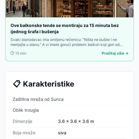
Ove balkonske tende se montiraju za 15 minuta bez
ijednog šrafa i bušenja
Svaki stanodavac ima omiljenu rečenicu: "Ništa ne bušite i ne
menjajte u stanu." A vi imate gorući problem: balkon koji gori od
sunca od deset ujutru do zalaska, bez imalo hladovine, bez
⏱️
15
min
Pročitaj više →
privatnosti, bez zaštite. Rešenje postoji — ali ako ga traži bušenje
zidova, mnogi odustaju na prvoj prepreci.
📋
Karakteristike
Zaštitna mreža od Sunca
Oblik trougla
Dimenzije
3.6 x 3.6 x 3.6 m
Boja mreže
siva