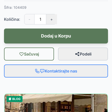
Šifra:
104409
Količina:
-
+
Dodaj u Korpu
Sačuvaj
Podeli
Kontaktirajte nas
📘 BLOG