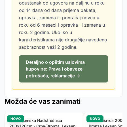
odustanak od ugovora na daljinu u roku
od 14 dana od dana prijema paketa,
opravka, zamena ili povraćaj novca u
roku od 6 meseci i opravka ili zamena u
roku 2 godine. Ukoliko u
karakteristikama nije drugačije navedeno
saobraznost važi 2 godine.
Detaljno o opštim uslovima
kupovine: Prava i obaveze
potrošača, reklamacije →
Možda će vas zanimati
NOVO
NOVO
Aluminijumska Nadstrešnica
Nadstrešnica 200x
200x120cm - Crna/Bronza, Leksan
Bronza Leksan 5mm