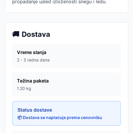
propadanje usled izloženosti snegu i ledu.
🚚
Dostava
Vreme slanja
2 - 3 radna dana
Težina paketa
1.20
kg
Status dostave
📦 Dostava se naplaćuje prema cenovniku